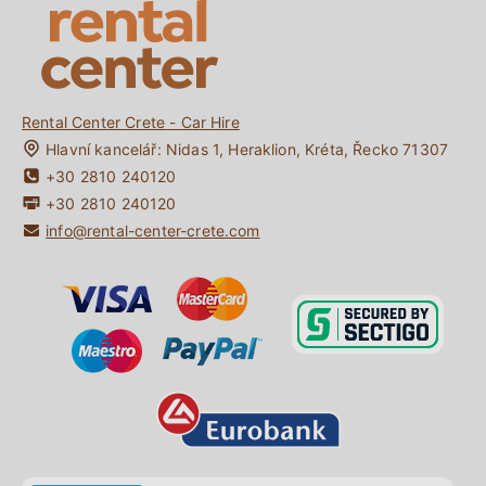
Řízení na Krétě
Moje Rezervace
Rental Center Crete - Car Hire
Hlavní kancelář:
Nidas 1
,
Heraklion
,
Kréta
,
Řecko
71307
+30 2810 240120
+30 2810 240120
info@rental-center-crete.com