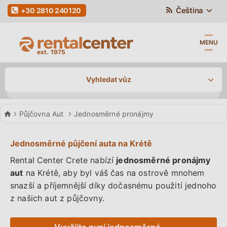
Čeština
+30 2810 240120
MENU
Vyhledat vůz
Car Hire
Půjčovna Aut
Jednosměrné pronájmy
Vyzvednutí
/ Vrácení
Jednosměrné
půjčení auta
na Krétě
Rental Center Crete nabízí
jednosměrné pronájmy
Vrátím vozidlo na jinou pobočku
aut
na Krétě, aby byl váš čas na ostrově mnohem
Datum Vyzvednutí
Datum Vyzvednutí
Čas
snazší a příjemnější díky dočasnému použití jednoho
z našich aut z půjčovny.
Využijte nyní jednosměrné 