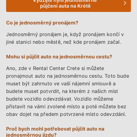
Datum Vrácení
Čas
půjčení auta na Krétě
Co je jednosměrný pronájem?
Hledej
Jednosměrný pronájem je, když pronájem končí v
jiné stanici nebo městě, než kde pronájem začal.
Mohu si půjčit auto na jednosměrnou cestu?
Ano, zde v Rental Center Crete si můžete
pronajmout auto na jednosměrnou cestu. Toto bude
muset být zahrnuto ve vaší nájemní smlouvě a
budete muset potvrdit, na kterém z našich míst
budete vozidlo odevzdávat. Vozidlo můžeme
přistavit na vámi zvolené místo a poté můžete bez
obav dojet na předem potvrzené místo odevzdání.
Proč bych mohl potřebovat půjčit auto na
jednosměrnou jízdu?