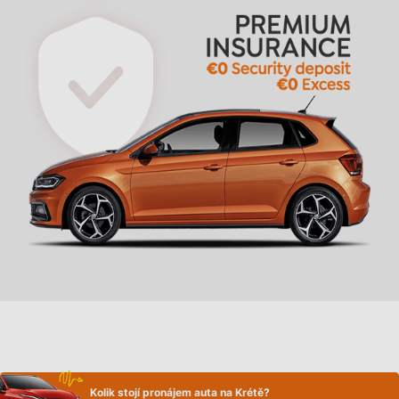
Kolik stojí pronájem auta na Krétě?