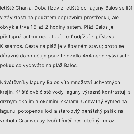
letiště Chania. Doba jízdy z letiště do laguny Balos se liší
v závislosti na použitém dopravním prostředku, ale
obvykle trvá 1,5 až 2 hodiny autem. Pláž Balos je
přístupná autem nebo lodí. Loď odjíždí z přístavu
Kissamos. Cesta na pláž je v špatném stavu; proto se
důrazně doporučuje použít vozidlo 4x4 nebo vyšší auto,
pokud se vydáváte na pláž Balos.
Návštěvníky laguny Balos vítá množství úchvatných
krajin. Křišťálově čisté vody laguny výrazně kontrastují s
drsným okolím a okolními skalami. Úchvatný výhled na
lagunu, potopenou loď a starobylý benátský palác na
vrcholu Gramvousy tvoří téměř neskutečný obraz.