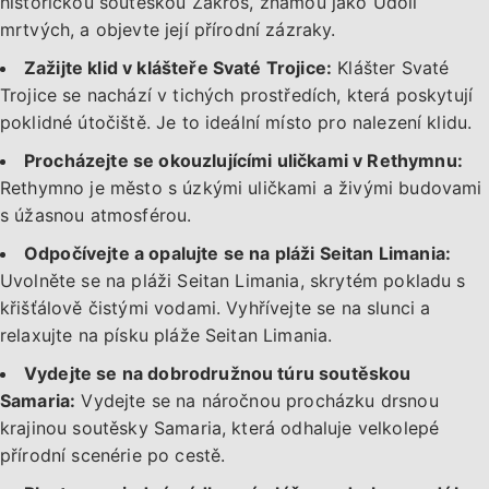
historickou soutěskou Zakros, známou jako Údolí
mrtvých, a objevte její přírodní zázraky.
Zažijte klid v klášteře Svaté Trojice:
Klášter Svaté
Trojice se nachází v tichých prostředích, která poskytují
poklidné útočiště. Je to ideální místo pro nalezení klidu.
Procházejte se okouzlujícími uličkami v Rethymnu:
Rethymno je město s úzkými uličkami a živými budovami
s úžasnou atmosférou.
Odpočívejte a opalujte se na pláži Seitan Limania:
Uvolněte se na pláži Seitan Limania, skrytém pokladu s
křišťálově čistými vodami. Vyhřívejte se na slunci a
relaxujte na písku pláže Seitan Limania.
Vydejte se na dobrodružnou túru soutěskou
Samaria:
Vydejte se na náročnou procházku drsnou
krajinou soutěsky Samaria, která odhaluje velkolepé
přírodní scenérie po cestě.