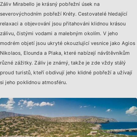
Záliv Mirabello je krásný pobřežní úsek na
severovýchodním pobřeží Kréty. Cestovatelé hledající
relaxaci a objevování jsou přitahováni klidnou krásou
zálivu, čistými vodami a malebným okolím. V jeho
modrém objetí jsou ukryté okouzlující vesnice jako Agios
Nikolaos, Elounda a Plaka, které nabízejí návštěvníkům
různé zážitky. Záliv je známý, takže je zde vždy stálý
proud turistů, kteří obdivují jeho klidné pobřeží a užívají
si jeho poklidnou atmosféru.