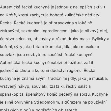
Autentická řecká kuchyně je jednou z nejlepších aktivit
na Krétě, která zachycuje bohaté kulinářské dědictví
Řecka. Řecká kuchyně je připravována s lokálně
získanými, sezónními ingrediencemi, jako je olivový olej,
čerstvá zelenina, obiloviny a různé druhy masa. Bylinky a
koření, sýry jako feta a ikonická jídla jako musaka a
souvlaki jsou nezbytnou součástí řecké kuchyně.
Autentická řecká kuchyně nabízí příležitost zažít
jedinečné chutě a kulturní dědictví regionu. Řecká
kuchyně je známá svými tradičními jídly, jako je musaka,
vrstvený nákyp, souvlaki, tzatziki, řecký salát a
spanakopita, špenátový koláč pečený na špízu. Kuchyně
je silně ovlivněna Středomořím, s důrazem na používání
mořských plodů v pobřežních oblastech.