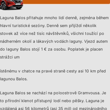
Laguna Balos přitahuje mnoho lidí denně, zejména během
hlavní turistické sezóny. Denně sem přijíždí několik
stovek až více než tisíc návštěvníků, všichni toužící po
nádherném okolí a lákavých vodách laguny. Vjezd autem
do laguny Balos stojí 1 € za osobu. Poplatek je placen
strážci um
ístěnému v chatce na pravé straně cesty asi 10 km před
lagunou Balos.
Laguna Balos se nachází na poloostrově Gramvousa. Je
to přírodní klenot přístupný lodí nebo pěšky. Laguna je
vzdálená asi 56 kilometrů (asi 35 mil) od mezinárodního