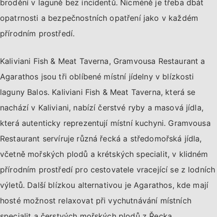
brodění v laguně bez incidentů. Nicméně je třeba dbát
opatrnosti a bezpečnostních opatření jako v každém
přírodním prostředí.
Kaliviani Fish & Meat Taverna, Gramvousa Restaurant a
Agarathos jsou tři oblíbené místní jídelny v blízkosti
laguny Balos. Kaliviani Fish & Meat Taverna, která se
nachází v Kaliviani, nabízí čerstvé ryby a masová jídla,
která autenticky reprezentují místní kuchyni. Gramvousa
Restaurant servíruje různá řecká a středomořská jídla,
včetně mořských plodů a krétských specialit, v klidném
přírodním prostředí pro cestovatele vracející se z lodních
výletů. Další blízkou alternativou je Agarathos, kde mají
hosté možnost relaxovat při vychutnávání místních
specialit a čerstvých mořských plodů z Řecka.