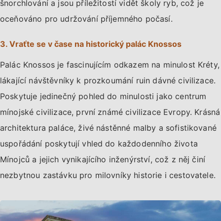
šnorchlování a jsou příležitostí vidět školy ryb, což je
oceňováno pro udržování příjemného počasí.
3. Vraťte se v čase na historický palác Knossos
Palác Knossos je fascinujícím odkazem na minulost Kréty,
lákající návštěvníky k prozkoumání ruin dávné civilizace.
Poskytuje jedinečný pohled do minulosti jako centrum
mínojské civilizace, první známé civilizace Evropy. Krásná
architektura paláce, živé nástěnné malby a sofistikované
uspořádání poskytují vhled do každodenního života
Mínojců a jejich vynikajícího inženýrství, což z něj činí
nezbytnou zastávku pro milovníky historie i cestovatele.