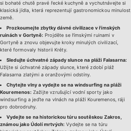
si bohaté chutě pravé řecké kuchyně a vychutnávejte si
klasická jídla, která reprezentují gastronomickou minulost
země.
Prozkoumejte zbytky dávné civilizace v římských
ruinách v Gortyně:
Projděte se římskými ruinami v
Gortyně a znovu objevujte kroky minulých civilizací,
které formovaly historii Kréty.
Sledujte úchvatné západy slunce na pláži Falasarna:
Užijte si úchvatné západy slunce, které zdobí pláž
Falasarna zlatými a oranžovými odstíny.
Chytejte vlny a vydejte se na windsurfing na pláži
Kouremenos:
Zažijte vzrušující vodní sporty jako
windsurfing a jeďte na vlnách na pláži Kouremenos, ráji
pro dobrodruhy.
Vydejte se na historickou túru soutěskou Zakros,
známou jako Údolí mrtvých:
Vydejte se na túru