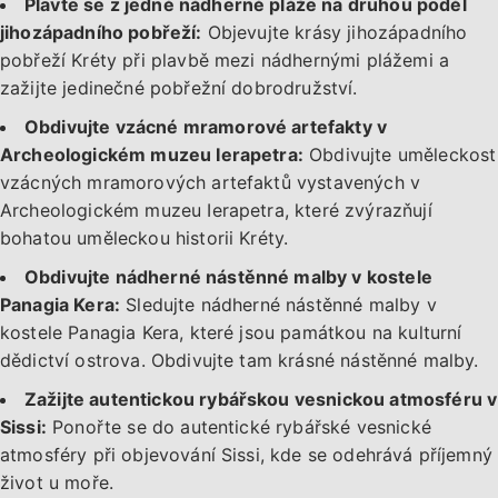
Plavte se z jedné nádherné pláže na druhou podél
jihozápadního pobřeží:
Objevujte krásy jihozápadního
pobřeží Kréty při plavbě mezi nádhernými plážemi a
zažijte jedinečné pobřežní dobrodružství.
Obdivujte vzácné mramorové artefakty v
Archeologickém muzeu Ierapetra:
Obdivujte uměleckost
vzácných mramorových artefaktů vystavených v
Archeologickém muzeu Ierapetra, které zvýrazňují
bohatou uměleckou historii Kréty.
Obdivujte nádherné nástěnné malby v kostele
Panagia Kera:
Sledujte nádherné nástěnné malby v
kostele Panagia Kera, které jsou památkou na kulturní
dědictví ostrova. Obdivujte tam krásné nástěnné malby.
Zažijte autentickou rybářskou vesnickou atmosféru v
Sissi:
Ponořte se do autentické rybářské vesnické
atmosféry při objevování Sissi, kde se odehrává příjemný
život u moře.