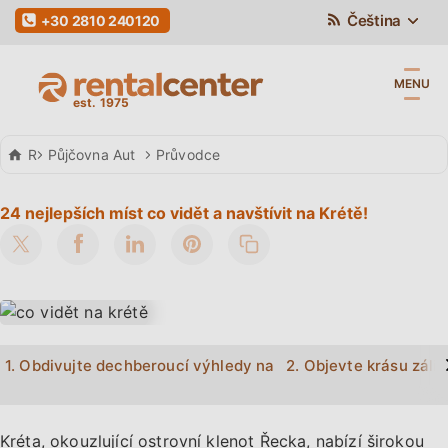
Čeština
+30 2810 240120
MENU
Rental Center Crete
Půjčovna Aut
Průvodce
24 nejlepších míst co vidět a navštívit na Krétě!
>
1. Obdivujte dechberoucí výhledy na lagunu Balos
2. Objevte krásu záliv
Kréta, okouzlující ostrovní klenot Řecka, nabízí širokou