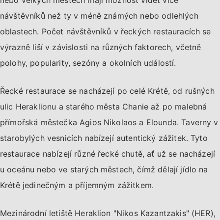
nebo velkých městech mají možnost vidět více
návštěvníků než ty v méně známých nebo odlehlých
oblastech. Počet návštěvníků v řeckých restauracích se
výrazně liší v závislosti na různých faktorech, včetně
polohy, popularity, sezóny a okolních událostí.
Řecké restaurace se nacházejí po celé Krétě, od rušných
ulic Heraklionu a starého města Chanie až po malebná
přímořská městečka Agios Nikolaos a Elounda. Taverny v
starobylých vesnicích nabízejí autentický zážitek. Tyto
restaurace nabízejí různé řecké chutě, ať už se nacházejí
u oceánu nebo ve starých městech, čímž dělají jídlo na
Krétě jedinečným a příjemným zážitkem.
Mezinárodní letiště Heraklion "Nikos Kazantzakis" (HER),