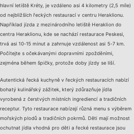
hlavní letiště Kréty, je vzdáleno asi 4 kilometry (2,5 míle)
od nejbližších řeckých restaurací v centru Heraklionu.
Například jízda z mezinárodního letiště Heraklion do
centra Heraklionu, kde se nachází restaurace Peskesi,
trvá asi 10-15 minut a zahrnuje vzdálenost asi 5-7 km.
Počítejte s očekávanými dopravními zpožděními,
zejména během špičky, protože doby jízdy se liší.
Autentická řecká kuchyně v řeckých restauracích nabízí
bohatý kulinářský zážitek, který zdůrazňuje jídla
vyrobená z čerstvých místních ingrediencí a tradičních
receptur. Tyto restaurace nabízejí různá menu s výběrem
mořských plodů a tradičních pokrmů. Děti mají možnost
ochutnat jídla vhodná pro děti a řecké restaurace jsou