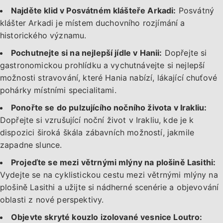
Najděte klid v Posvátném klášteře Arkadi:
Posvátný
klášter Arkadi je místem duchovního rozjímání a
historického významu.
Pochutnejte si na nejlepší jídle v Hanii:
Dopřejte si
gastronomickou prohlídku a vychutnávejte si nejlepší
možnosti stravování, které Hania nabízí, lákající chuťové
pohárky místními specialitami.
Ponořte se do pulzujícího nočního života v Irakliu:
Dopřejte si vzrušující noční život v Irakliu, kde je k
dispozici široká škála zábavních možností, jakmile
zapadne slunce.
Projeďte se mezi větrnými mlýny na plošině Lasithi:
Vydejte se na cyklistickou cestu mezi větrnými mlýny na
plošině Lasithi a užijte si nádherné scenérie a objevování
oblasti z nové perspektivy.
Objevte skryté kouzlo izolované vesnice Loutro: