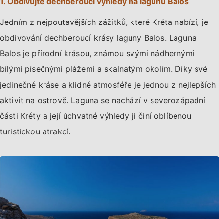
1. Obdivujte dechberoucí výhledy na lagunu Balos
Jedním z nejpoutavějších zážitků, které Kréta nabízí, je
obdivování dechberoucí krásy laguny Balos. Laguna
Balos je přírodní krásou, známou svými nádhernými
bílými písečnými plážemi a skalnatým okolím. Díky své
jedinečné kráse a klidné atmosféře je jednou z nejlepších
aktivit na ostrově. Laguna se nachází v severozápadní
části Kréty a její úchvatné výhledy ji činí oblíbenou
turistickou atrakcí.