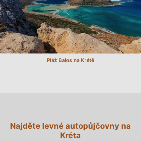
Pláž Balos na Krétě
Najděte levné autopůjčovny na
Kréta