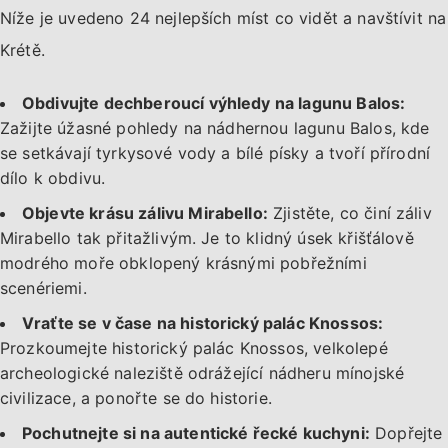
Níže je uvedeno 24 nejlepších míst co vidět a navštívit na
Krétě.
Obdivujte dechberoucí výhledy na lagunu Balos:
Zažijte úžasné pohledy na nádhernou lagunu Balos, kde
se setkávají tyrkysové vody a bílé písky a tvoří přírodní
dílo k obdivu.
Objevte krásu zálivu Mirabello:
Zjistěte, co činí záliv
Mirabello tak přitažlivým. Je to klidný úsek křišťálově
modrého moře obklopený krásnými pobřežními
scenériemi.
Vraťte se v čase na historický palác Knossos:
Prozkoumejte historický palác Knossos, velkolepé
archeologické naleziště odrážející nádheru mínojské
civilizace, a ponořte se do historie.
Pochutnejte si na autentické řecké kuchyni:
Dopřejte