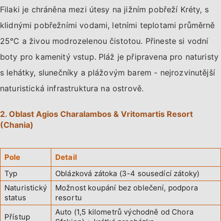
Filaki je chráněna mezi útesy na jižním pobřeží Kréty, s
klidnými pobřežními vodami, letními teplotami průměrně
25°C a živou modrozelenou čistotou. Přineste si vodní
boty pro kamenitý vstup. Pláž je připravena pro naturisty
s lehátky, slunečníky a plážovým barem - nejrozvinutější
naturistická infrastruktura na ostrově.
2. Oblast Agios Charalambos & Vritomartis Resort
(Chania)
Pole
Detail
Typ
Oblázková zátoka (3-4 sousedící zátoky)
Naturistický
Možnost koupání bez oblečení, podpora
status
resortu
Auto (1,5 kilometrů východně od Chora
Přístup