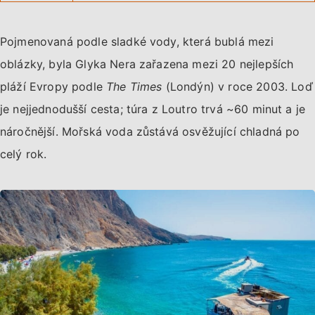
Pojmenovaná podle sladké vody, která bublá mezi
oblázky, byla Glyka Nera zařazena mezi 20 nejlepších
pláží Evropy podle
The Times
(Londýn) v roce 2003. Loď
je nejjednodušší cesta; túra z Loutro trvá ~60 minut a je
náročnější. Mořská voda zůstává osvěžující chladná po
celý rok.