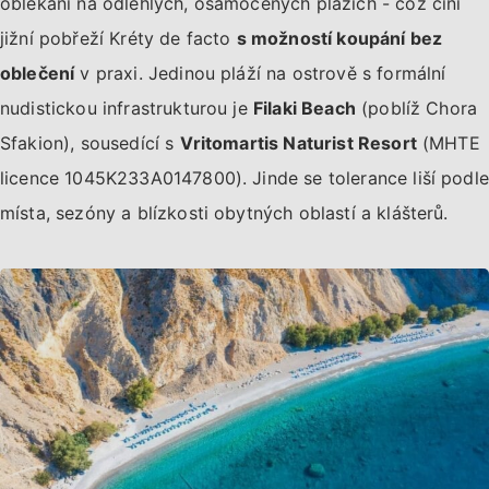
oblékání na odlehlých, osamocených plážích - což činí
jižní pobřeží Kréty de facto
s možností koupání bez
oblečení
v praxi. Jedinou pláží na ostrově s formální
nudistickou infrastrukturou je
Filaki Beach
(poblíž Chora
Sfakion), sousedící s
Vritomartis Naturist Resort
(MHTE
licence 1045K233A0147800). Jinde se tolerance liší podle
místa, sezóny a blízkosti obytných oblastí a klášterů.