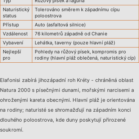
Typ
Růžový písek a laguna
Naturistický
Tolerováno směrem k západnímu cípu
status
poloostrova
Přístup
Auto (asfaltová silnice)
Vzdálenost
76 kilometrů západně od Chanie
Vybavení
Lehátka, taverny (pouze hlavní pláž)
Nejlepší
Pohledy na růžový písek, kompromis pro
pro
rodiny (hlavní pláž oblečená, naturistický cíp)
Elafonisi zabírá jihozápadní roh Kréty - chráněná oblast
Natura 2000 s písečnými dunami, mořskými narcisemi a
ohroženými kareta obecnými. Hlavní pláž je orientována
na rodiny; naturisté se shromažďují na západním konci
dlouhého poloostrova, kde duny poskytují přirozené
soukromí.