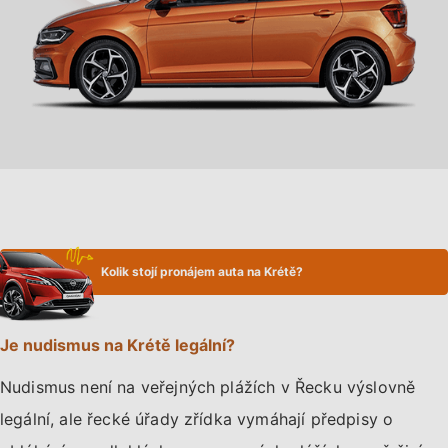
Kolik stojí pronájem auta na Krétě?
Je nudismus na Krétě legální?
Nudismus není na veřejných plážích v Řecku výslovně
legální, ale řecké úřady zřídka vymáhají předpisy o