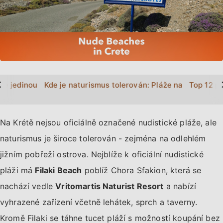
>
ki je jedinou označenou nudistickou pláží na Krétě
Kde je naturismus tolerován: Pláže na jižním pob
Top 12 pl
Na Krétě nejsou oficiálně označené nudistické pláže, ale
naturismus je široce tolerován - zejména na odlehlém
jižním pobřeží ostrova. Nejblíže k oficiální nudistické
pláži má
Filaki Beach
poblíž Chora Sfakion, která se
nachází vedle
Vritomartis Naturist Resort
a nabízí
vyhrazené zařízení včetně lehátek, sprch a taverny.
Kromě Filaki se táhne tucet pláží s možností koupání bez