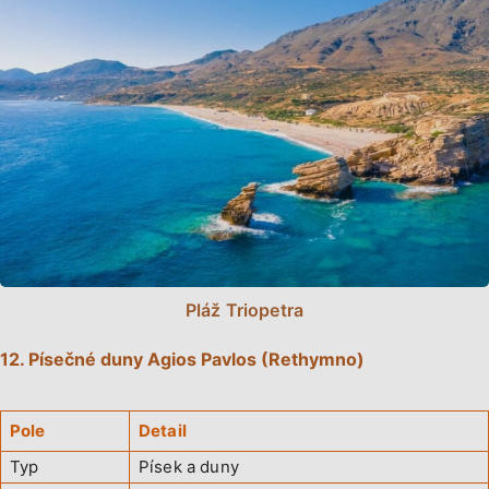
Pláž Triopetra
12. Písečné duny Agios Pavlos (Rethymno)
Pole
Detail
Typ
Písek a duny