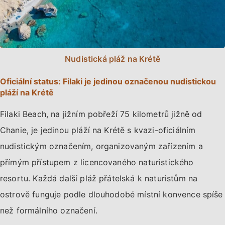
Nudistická pláž na Krétě
Oficiální status: Filaki je jedinou označenou nudistickou
pláží na Krétě
Filaki Beach, na jižním pobřeží 75 kilometrů jižně od
Chanie, je jedinou pláží na Krétě s kvazi-oficiálním
nudistickým označením, organizovaným zařízením a
přímým přístupem z licencovaného naturistického
resortu. Každá další pláž přátelská k naturistům na
ostrově funguje podle dlouhodobé místní konvence spíše
než formálního označení.