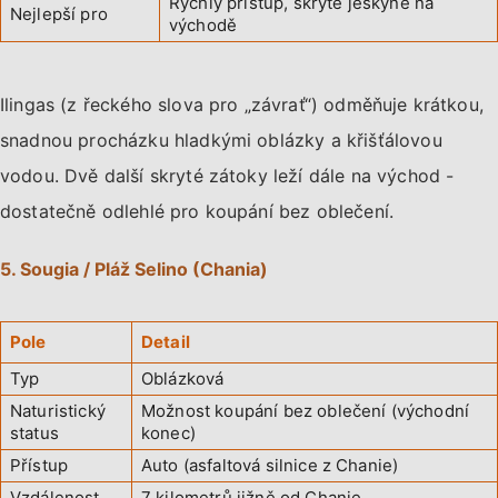
Rychlý přístup, skryté jeskyně na
Nejlepší pro
východě
Ilingas (z řeckého slova pro „závrať“) odměňuje krátkou,
snadnou procházku hladkými oblázky a křišťálovou
vodou. Dvě další skryté zátoky leží dále na východ -
dostatečně odlehlé pro koupání bez oblečení.
5. Sougia / Pláž Selino (Chania)
Pole
Detail
Typ
Oblázková
Naturistický
Možnost koupání bez oblečení (východní
status
konec)
Přístup
Auto (asfaltová silnice z Chanie)
Vzdálenost
7 kilometrů jižně od Chanie