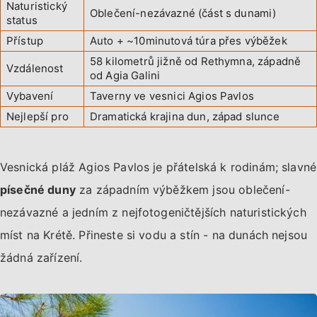
Naturistický
Oblečení-nezávazné (část s dunami)
status
Přístup
Auto + ~10minutová túra přes výběžek
58 kilometrů jižně od Rethymna, západně
Vzdálenost
od Agia Galini
Vybavení
Taverny ve vesnici Agios Pavlos
Nejlepší pro
Dramatická krajina dun, západ slunce
Vesnická pláž Agios Pavlos je přátelská k rodinám; slavné
písečné duny
za západním výběžkem jsou oblečení-
nezávazné a jedním z nejfotogeničtějších naturistických
míst na Krétě. Přineste si vodu a stín - na dunách nejsou
žádná zařízení.