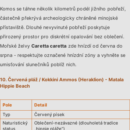
Komos se táhne několik kilometrů podél jižního pobřeží,
částečně překrývá archeologicky chráněné minojské
přístaviště. Dlouhé nevyvinuté pobřeží poskytuje
přirozený prostor pro diskrétní opalování bez oblečení.
Mořské želvy
Caretta caretta
zde hnízdí od června do
srpna - respektujte označené hnízdní zóny a vyhněte se
umisťování slunečníků poblíž nich.
10. Červená pláž / Kokkini Ammos (Heraklion) - Matala
Hippie Beach
Pole
Detail
Typ
Červený písek
Naturistický
Oblečení-nezávazné (dlouholetá tradice
status
„hippie pláže“)