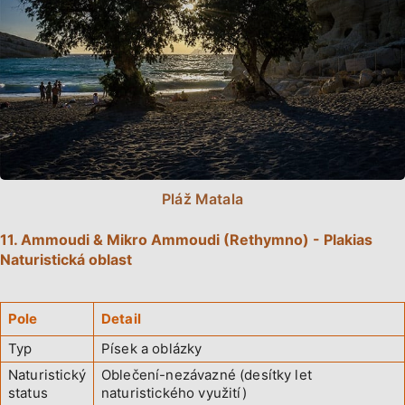
Pláž Matala
11. Ammoudi & Mikro Ammoudi (Rethymno) - Plakias
Naturistická oblast
Pole
Detail
Typ
Písek a oblázky
Naturistický
Oblečení-nezávazné (desítky let
status
naturistického využití)