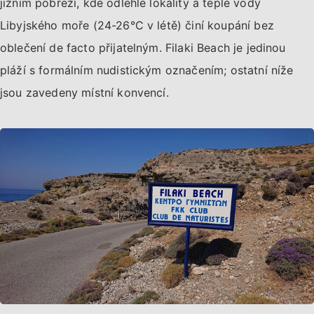
jižním pobřeží, kde odlehlé lokality a teplé vody
Libyjského moře (24-26°C v létě) činí koupání bez
oblečení de facto přijatelným. Filaki Beach je jedinou
pláží s formálním nudistickým označením; ostatní níže
jsou zavedeny místní konvencí.