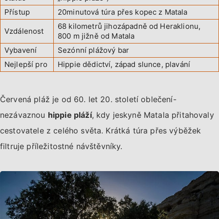
Přístup
20minutová túra přes kopec z Matala
68 kilometrů jihozápadně od Heraklionu,
Vzdálenost
800 m jižně od Matala
Vybavení
Sezónní plážový bar
Nejlepší pro
Hippie dědictví, západ slunce, plavání
Červená pláž je od 60. let 20. století oblečení-
nezávaznou
hippie pláží
, kdy jeskyně Matala přitahovaly
cestovatele z celého světa. Krátká túra přes výběžek
filtruje příležitostné návštěvníky.