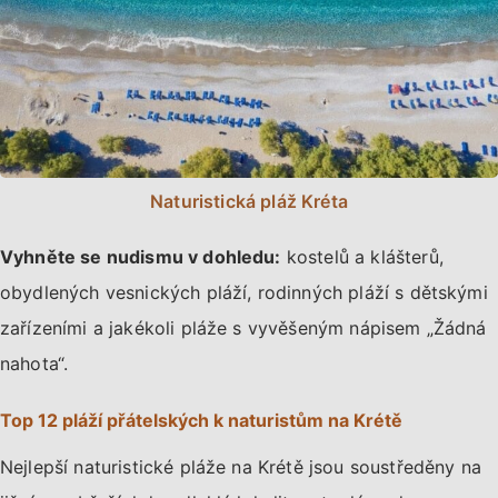
Naturistická pláž Kréta
Vyhněte se nudismu v dohledu:
kostelů a klášterů,
obydlených vesnických pláží, rodinných pláží s dětskými
zařízeními a jakékoli pláže s vyvěšeným nápisem „Žádná
nahota“.
Top 12 pláží přátelských k naturistům na Krétě
Nejlepší naturistické pláže na Krétě jsou soustředěny na