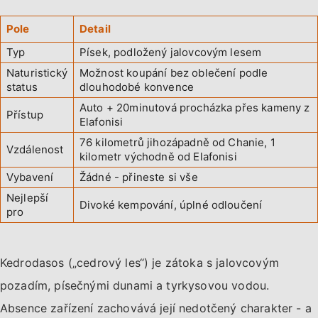
Pole
Detail
Typ
Písek, podložený jalovcovým lesem
Naturistický
Možnost koupání bez oblečení podle
status
dlouhodobé konvence
Auto + 20minutová procházka přes kameny z
Přístup
Elafonisi
76 kilometrů jihozápadně od Chanie, 1
Vzdálenost
kilometr východně od Elafonisi
Vybavení
Žádné - přineste si vše
Nejlepší
Divoké kempování, úplné odloučení
pro
Kedrodasos („cedrový les“) je zátoka s jalovcovým
pozadím, písečnými dunami a tyrkysovou vodou.
Absence zařízení zachovává její nedotčený charakter - a