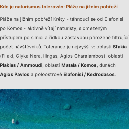
Kde je naturismus tolerován: Pláže na jižním pobřeží
Pláže na jižním pobřeží Kréty - táhnoucí se od Elafonisi
po Komos - aktivně vítají naturisty, s omezeným
přístupem po silnici a řídkou zástavbou přirozeně filtrující
počet návštěvníků. Tolerance je nejvyšší v: oblasti
Sfakia
(Filaki, Glyka Nera, Ilingas, Agios Charalambos), oblasti
Plakias / Ammoudi
, oblasti
Matala / Komos
, dunách
Agios Pavlos
a poloostrově
Elafonisi / Kedrodasos
.