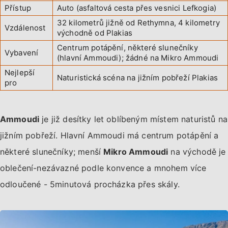
Přístup
Auto (asfaltová cesta přes vesnici Lefkogia)
32 kilometrů jižně od Rethymna, 4 kilometry
Vzdálenost
východně od Plakias
Centrum potápění, některé slunečníky
Vybavení
(hlavní Ammoudi); žádné na Mikro Ammoudi
Nejlepší
Naturistická scéna na jižním pobřeží Plakias
pro
Ammoudi
je již desítky let oblíbeným místem naturistů na
jižním pobřeží. Hlavní Ammoudi má centrum potápění a
některé slunečníky; menší
Mikro Ammoudi
na východě je
oblečení-nezávazné podle konvence a mnohem více
odloučené - 5minutová procházka přes skály.