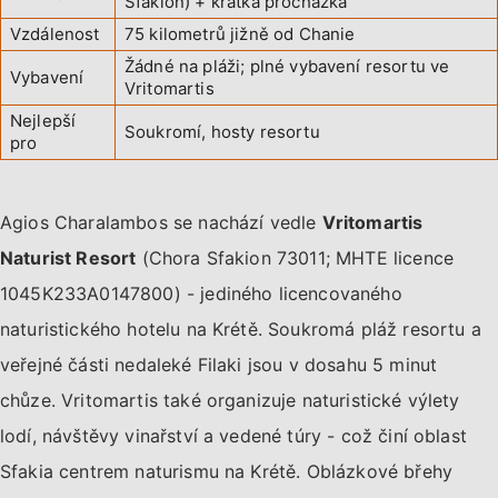
Sfakion) + krátká procházka
Vzdálenost
75 kilometrů jižně od Chanie
Žádné na pláži; plné vybavení resortu ve
Vybavení
Vritomartis
Nejlepší
Soukromí, hosty resortu
pro
Agios Charalambos se nachází vedle
Vritomartis
Naturist Resort
(Chora Sfakion 73011; MHTE licence
1045K233A0147800) - jediného licencovaného
naturistického hotelu na Krétě. Soukromá pláž resortu a
veřejné části nedaleké Filaki jsou v dosahu 5 minut
chůze. Vritomartis také organizuje naturistické výlety
lodí, návštěvy vinařství a vedené túry - což činí oblast
Sfakia centrem naturismu na Krétě. Oblázkové břehy