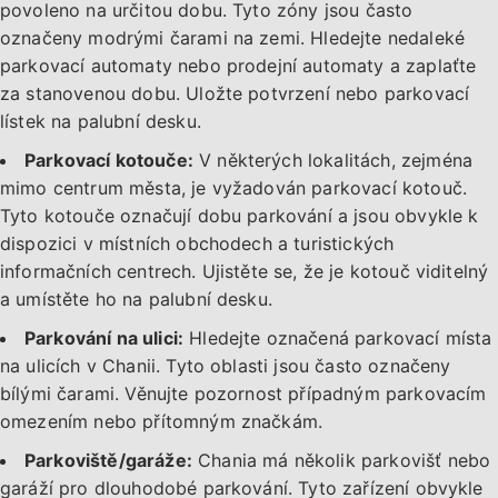
povoleno na určitou dobu. Tyto zóny jsou často
označeny modrými čarami na zemi. Hledejte nedaleké
parkovací automaty nebo prodejní automaty a zaplaťte
za stanovenou dobu. Uložte potvrzení nebo parkovací
lístek na palubní desku.
Parkovací kotouče:
V některých lokalitách, zejména
mimo centrum města, je vyžadován parkovací kotouč.
Tyto kotouče označují dobu parkování a jsou obvykle k
dispozici v místních obchodech a turistických
informačních centrech. Ujistěte se, že je kotouč viditelný
a umístěte ho na palubní desku.
Parkování na ulici:
Hledejte označená parkovací místa
na ulicích v Chanii. Tyto oblasti jsou často označeny
bílými čarami. Věnujte pozornost případným parkovacím
omezením nebo přítomným značkám.
Parkoviště/garáže:
Chania má několik parkovišť nebo
garáží pro dlouhodobé parkování. Tyto zařízení obvykle