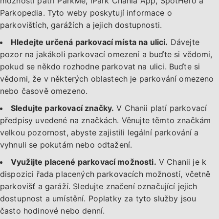
možnosti patří ParkMe, iPark Chania App, SpotHero a
Parkopedia. Tyto weby poskytují informace o
parkovištích, garážích a jejich dostupnosti.
Hledejte určená parkovací místa na ulici.
Dávejte
pozor na jakákoli parkovací omezení a buďte si vědomi,
pokud se někdo rozhodne parkovat na ulici. Buďte si
vědomi, že v některých oblastech je parkování omezeno
nebo časově omezeno.
Sledujte parkovací značky.
V Chanii platí parkovací
předpisy uvedené na značkách. Věnujte těmto značkám
velkou pozornost, abyste zajistili legální parkování a
vyhnuli se pokutám nebo odtažení.
Využijte placené parkovací možnosti.
V Chanii je k
dispozici řada placených parkovacích možností, včetně
parkovišť a garáží. Sledujte značení označující jejich
dostupnost a umístění. Poplatky za tyto služby jsou
často hodinové nebo denní.