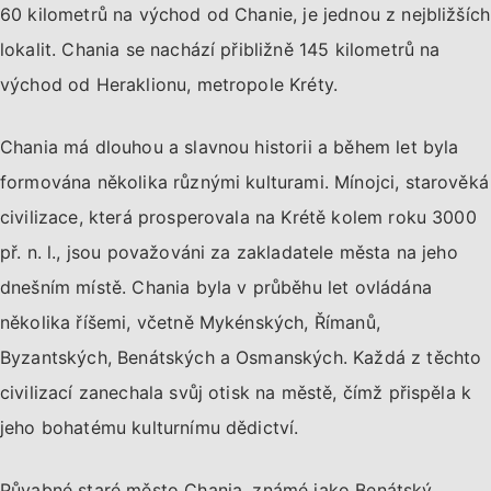
60 kilometrů na východ od Chanie, je jednou z nejbližších
lokalit. Chania se nachází přibližně 145 kilometrů na
východ od Heraklionu, metropole Kréty.
Chania má dlouhou a slavnou historii a během let byla
formována několika různými kulturami. Mínojci, starověká
civilizace, která prosperovala na Krétě kolem roku 3000
př. n. l., jsou považováni za zakladatele města na jeho
dnešním místě. Chania byla v průběhu let ovládána
několika říšemi, včetně Mykénských, Římanů,
Byzantských, Benátských a Osmanských. Každá z těchto
civilizací zanechala svůj otisk na městě, čímž přispěla k
jeho bohatému kulturnímu dědictví.
Půvabné staré město Chania, známé jako Benátský