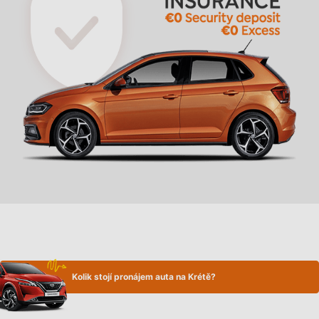
Kolik stojí pronájem auta na Krétě?