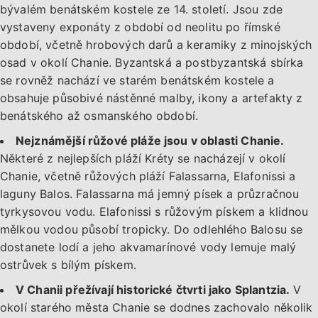
bývalém benátském kostele ze 14. století. Jsou zde
vystaveny exponáty z období od neolitu po římské
období, včetně hrobových darů a keramiky z minojských
osad v okolí Chanie. Byzantská a postbyzantská sbírka
se rovněž nachází ve starém benátském kostele a
obsahuje působivé nástěnné malby, ikony a artefakty z
benátského až osmanského období.
Nejznámější růžové pláže jsou v oblasti Chanie.
Některé z nejlepších pláží Kréty se nacházejí v okolí
Chanie, včetně růžových pláží Falassarna, Elafonissi a
laguny Balos. Falassarna má jemný písek a průzračnou
tyrkysovou vodu. Elafonissi s růžovým pískem a klidnou
mělkou vodou působí tropicky. Do odlehlého Balosu se
dostanete lodí a jeho akvamarínové vody lemuje malý
ostrůvek s bílým pískem.
V Chanii přežívají historické čtvrti jako Splantzia.
V
okolí starého města Chanie se dodnes zachovalo několik