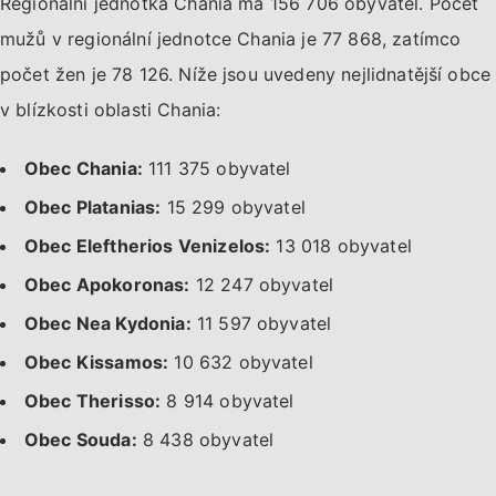
Regionální jednotka Chania má 156 706 obyvatel. Počet
mužů v regionální jednotce Chania je 77 868, zatímco
počet žen je 78 126. Níže jsou uvedeny nejlidnatější obce
v blízkosti oblasti Chania:
Obec Chania:
111 375 obyvatel
Obec Platanias:
15 299 obyvatel
Obec Eleftherios Venizelos:
13 018 obyvatel
Obec Apokoronas:
12 247 obyvatel
Obec Nea Kydonia:
11 597 obyvatel
Obec Kissamos:
10 632 obyvatel
Obec Therisso:
8 914 obyvatel
Obec Souda:
8 438 obyvatel