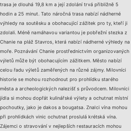
trasa je dlouhá 19,8 km a její zdolání trvá přibližně 5
hodin a 25 minut. Tato náročná trasa nabízí nádherné
výhledy na soutěsku a obohacující zážitek pro ty, kteří ji
zdolali. Méně namáhavou variantou je pobřežní stezka z
Chanie na pláž Stavros, která nabízí nádherné výhledy na
moře. Poznávání Chanie prostřednictvím organizovaných
výletů může být obohacujícím zážitkem. Město nabízí
celou řadu výletů zaměřených na různé zájmy. Milovníci
historie se mohou rozhodnout pro prohlídku starého
města a archeologických nalezišť s průvodcem. Milovníci
jídla si mohou dopřát kulinářské výlety a ochutnat místní
pochoutky, jako je dakos a bougatsa. Znalci vína mohou
při prohlídkách vinic ochutnat proslulá krétská vína.
Zájemci o stravování v nejlepších restauracích mohou