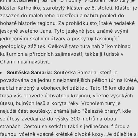
klášter Katholiko, starobylý klášter ze 6. století. Klášter je
zasazen do malebného prostředí a nabízí pohled do
bohaté historie regionu. Za prohlídku stojí také nedaleké
jeskyně svatého Jana. Tyto jeskyně jsou známé svými
jedinečnými skalními útvary a poskytují fascinující
geologický zážitek. Celkově tato túra nabízí kombinaci
kulturních a přírodních zajímavostí, takže ji turisté v
Chanii musí navštívit.
Soutěska Samaria:
Soutěska Samaria, která je
považována za jednu z nejznámějších pěších túr na Krétě,
nabízí náročný a obohacující zážitek. Tato 16 km dlouhá
trasa vás provede úchvatnou krajinou, včetně vysokých
útesů, bujných lesů a koryta řeky. Vrcholem túry je
nejužší část soutěsky, známá jako "Železné brány", kde
se útesy zvedají až do výšky 300 metrů na obou
stranách. Cestou se setkáte také s jedinečnou flórou a
faunou, včetně vzácné krétské divoké kozy. Je důležité si