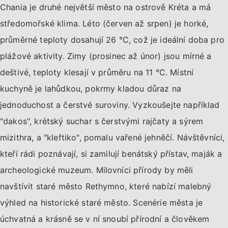
Chania je druhé největší město na ostrově Kréta a má
středomořské klima. Léto (červen až srpen) je horké,
průměrné teploty dosahují 26 °C, což je ideální doba pro
plážové aktivity. Zimy (prosinec až únor) jsou mírné a
deštivé, teploty klesají v průměru na 11 °C. Místní
kuchyně je lahůdkou, pokrmy kladou důraz na
jednoduchost a čerstvé suroviny. Vyzkoušejte například
"dakos", krétský suchar s čerstvými rajčaty a sýrem
mizithra, a "kleftiko", pomalu vařené jehněčí. Návštěvníci,
kteří rádi poznávají, si zamilují benátský přístav, maják a
archeologické muzeum. Milovníci přírody by měli
navštívit staré město Rethymno, které nabízí malebný
výhled na historické staré město. Scenérie města je
úchvatná a krásně se v ní snoubí přírodní a člověkem