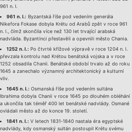
961 n. l.
961 n. l.:
Byzantská říše pod vedením generála
Nikefora Fokase dobyla Krétu od Arabů zpět v roce 961
n. l., čímž skončila více než 130 let trvající arabská
nadvláda. Byzantinci přestavěli a opevnili město Chania.
1252 n. l.:
Po čtvrté křížové výpravě v roce 1204 n. l.
převzala kontrolu nad Krétou benátská vojska a v roce
1252 obsadila Chanii. Benátské období trvalo až do roku
1645 a zanechalo významný architektonický a kulturní
vliv.
1645 n. l.:
Osmanská říše pod vedením sultána
Ibrahima dobyla Chanii v roce 1645 po dlouhém obléhání
a ukončila tak téměř 400 let benátské nadvlády. Osmané
ovládali město až do konce 19. století.
1841 n. l.:
V letech 1831-1840 nastala éra egyptské
nadvlády, kdy osmanský sultán postoupil Krétu svému