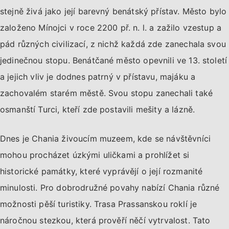
stejně živá jako její barevný benátský přístav. Město bylo
založeno Mínojci v roce 2200 př. n. l. a zažilo vzestup a
pád různých civilizací, z nichž každá zde zanechala svou
jedinečnou stopu. Benátčané město opevnili ve 13. století
a jejich vliv je dodnes patrný v přístavu, majáku a
zachovalém starém městě. Svou stopu zanechali také
osmanští Turci, kteří zde postavili mešity a lázně.
Dnes je Chania živoucím muzeem, kde se návštěvníci
mohou procházet úzkými uličkami a prohlížet si
historické památky, které vyprávějí o její rozmanité
minulosti. Pro dobrodružné povahy nabízí Chania různé
možnosti pěší turistiky. Trasa Prassanskou roklí je
náročnou stezkou, která prověří něčí vytrvalost. Tato