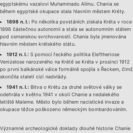
egyptskému vazalovi Muhammadu Alímu. Chania se
během egyptské okupace stala hlavním městem Kréty.
1898 n. l.:
Po několika povstáních získala Kréta v roce
1898 částečnou autonomii a stala se autonomním státem
pod osmanskou svrchovaností. Chania byla jmenována
hlavním městem krétského státu.
1912 n. l.:
S pomocí řeckého politika Eleftheriose
Venizelose narozeného na Krétě se Kréta v prosinci 1912
po první balkánské válce formálně spojila s Řeckem, čímž
skončila staletí cizí nadvlády.
1941 n. l.:
Bitva o Krétu za druhé světové války se
odehrála v květnu 1941 v okolí Chanie a nedalekého
letiště Maleme. Město bylo během nacistické invaze a
okupace těžce poškozeno německým bombardováním.
Významné archeologické doklady dlouhé historie Chanie