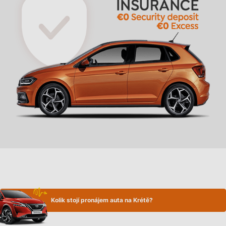
Kolik stojí pronájem auta na Krétě?