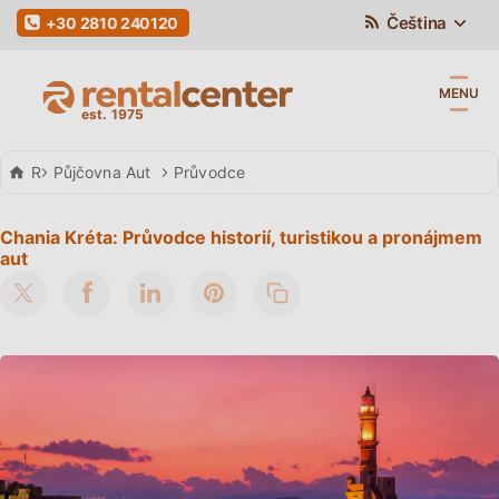
Čeština
+30 2810 240120
MENU
Rental Center Crete
Půjčovna Aut
Průvodce
Chania Kréta: Průvodce historií, turistikou a pronájmem
aut