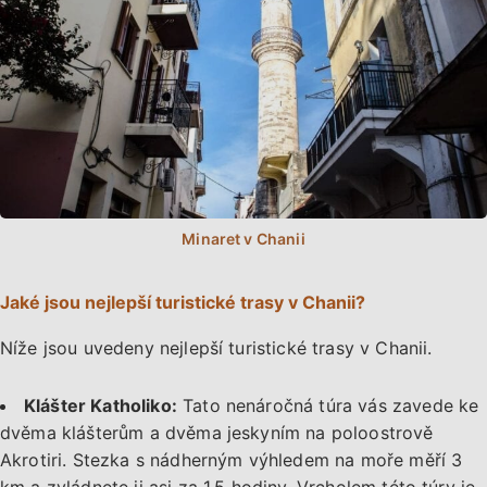
Jaké jsou nejlepší turistické trasy v Chanii?
Níže jsou uvedeny nejlepší turistické trasy v Chanii.
Klášter Katholiko:
Tato nenáročná túra vás zavede ke
dvěma klášterům a dvěma jeskyním na poloostrově
Akrotiri. Stezka s nádherným výhledem na moře měří 3
km a zvládnete ji asi za 1,5 hodiny. Vrcholem této túry je