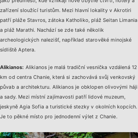
jako předměstí, kde vznikají nové obytné čtvrti, hotely a
zařízení sloužící turistům. Mezi hlavní lokality v Akrotiri
patří pláže Stavros, zátoka Katholiko, pláž Seitan Limania
a pláž Marathi. Nachází se zde také několik
archeologických nalezišť, například starověké minojské
sídliště Aptera.
Alikianos:
Alikianos je malá tradiční vesnička vzdálená 12
km od centra Chanie, která si zachovává svůj venkovský
půvab a architekturu. Alikianos je obklopen olivovými háji
a sady. Mezi místní zajímavosti patří lidové muzeum,
jeskyně Agia Sofia a turistické stezky v okolních kopcích.
Je to pěkné místo pro jednodenní výlet z Chanie.