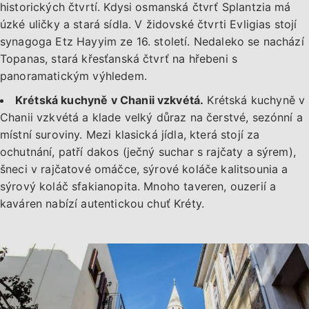
historických čtvrtí. Kdysi osmanská čtvrť Splantzia má
úzké uličky a stará sídla. V židovské čtvrti Evligias stojí
synagoga Etz Hayyim ze 16. století. Nedaleko se nachází
Topanas, stará křesťanská čtvrť na hřebeni s
panoramatickým výhledem.
Krétská kuchyně v Chanii vzkvétá.
Krétská kuchyně v
Chanii vzkvétá a klade velký důraz na čerstvé, sezónní a
místní suroviny. Mezi klasická jídla, která stojí za
ochutnání, patří dakos (ječný suchar s rajčaty a sýrem),
šneci v rajčatové omáčce, sýrové koláče kalitsounia a
sýrový koláč sfakianopita. Mnoho taveren, ouzerií a
kaváren nabízí autentickou chuť Kréty.