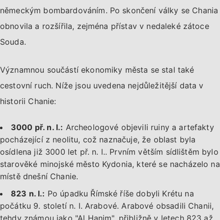
německým bombardováním. Po skončení války se Chania
obnovila a rozšířila, zejména přístav v nedaleké zátoce
Souda.
Významnou součástí ekonomiky města se stal také
cestovní ruch. Níže jsou uvedena nejdůležitější data v
historii Chanie:
3000 př. n. l.:
Archeologové objevili ruiny a artefakty
pocházející z neolitu, což naznačuje, že oblast byla
osídlena již 3000 let př. n. l.. Prvním větším sídlištěm bylo
starověké minojské město Kydonia, které se nacházelo na
místě dnešní Chanie.
823 n. l.:
Po úpadku Římské říše dobyli Krétu na
počátku 9. století n. l. Arabové. Arabové obsadili Chanii,
tehdy známou jako "Al Hanim", přibližně v letech 823 až