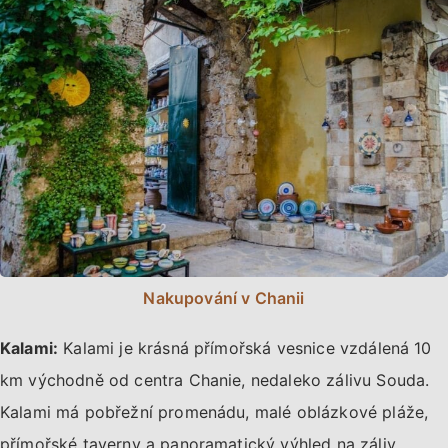
Nakupování v Chanii
Kalami:
Kalami je krásná přímořská vesnice vzdálená 10
km východně od centra Chanie, nedaleko zálivu Souda.
Kalami má pobřežní promenádu, malé oblázkové pláže,
přímořské taverny a panoramatický výhled na záliv