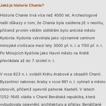
Jaká je historie Chanie?
Historie Chanie trvá více než 4000 let. Archeologové
našli důkazy o tom, že Chania byla osídlena již v neolitu,
přičemž prvním větším sídlištěm bylo antické město
Kydonia. Kydonia vzkvétala jako významné centrum
minojské civilizace mezi lety 3000 př. n. l. a 1150 př. n. l.
Po Mínojcích Kydónie jako hlavní město na Krétě
převládala až do 7. století n. l.
V roce 823 n. l. ovládli Krétu Arabové a obsadili Chanii.
Byzantinci nakonec Araby v roce 961 n. l. vyhnali a město
obnovili, přičemž opevnili pahorek Kastelli. V letech
1252-1645 vládla v Chanii Benátská republika, která
vybudovala opevnění, architekturu a přístav. Benátčané