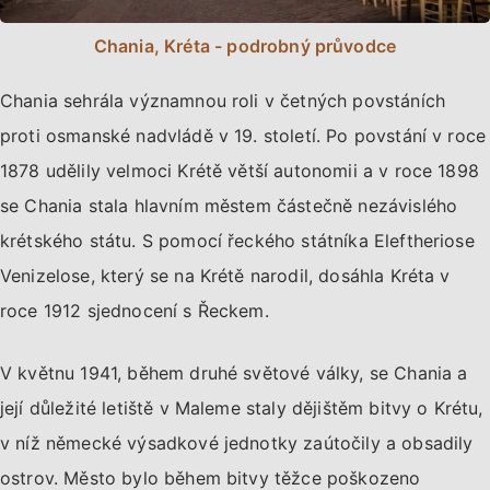
Chania, Kréta - podrobný průvodce
Chania sehrála významnou roli v četných povstáních
proti osmanské nadvládě v 19. století. Po povstání v roce
1878 udělily velmoci Krétě větší autonomii a v roce 1898
se Chania stala hlavním městem částečně nezávislého
krétského státu. S pomocí řeckého státníka Eleftheriose
Venizelose, který se na Krétě narodil, dosáhla Kréta v
roce 1912 sjednocení s Řeckem.
V květnu 1941, během druhé světové války, se Chania a
její důležité letiště v Maleme staly dějištěm bitvy o Krétu,
v níž německé výsadkové jednotky zaútočily a obsadily
ostrov. Město bylo během bitvy těžce poškozeno