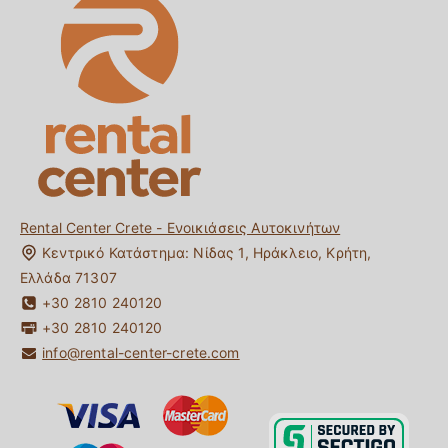
Σταθμοί
Ενοικίαση Ηλεκτρικού Αυτοκινήτου στην Κρήτη
Σχετικά με εμάς
Ενοικίαση Αυτοκινήτου χωρίς Πιστωτική στην Κρήτη
Συχνές Ερωτήσεις
Ενοικίαση Αυτοκινήτου για κάτω των 25 ετών στην Κρήτη
Επικοινωνία
Ενοικίαση Αυτοκινήτου One-way στην Κρήτη
Διαχείρηση Κράτησης
Ταξιδιωτικός Οδηγός Κρήτης
Rental Center Crete - Ενοικιάσεις Αυτοκινήτων
Κεντρικό Κατάστημα:
Νίδας 1
,
Ηράκλειο
,
Κρήτη
,
Ελλάδα
71307
+30 2810 240120
+30 2810 240120
info@rental-center-crete.com