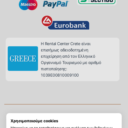
Η Rental Center Crete είναι
επισήμως αδειοδοτημένη
επιχείρηση από τον Ελληνικό
Οργανισμό Τουρισμού με αριθμό
πιστοποίησης:
1039E00810009100
Πολιτική Απορρήτου
-
Χάρτης Ιστότοπου
-
Νομική Σημείωση
Χρησιμοποιούμε cookies
Rental Center Crete © Με επιφύλαξη παντός δικαιώματος.
Δημιουργός
Harry Anapliotis
Μπορούμε να τα τοποθετήσουμε για ανάλυση των δεδομένων