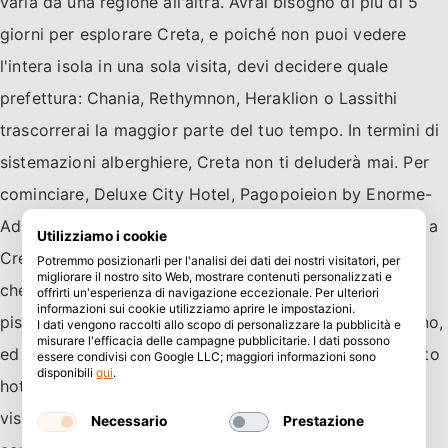
varia da una regione all'altra. Avrai bisogno di più di 5
giorni per esplorare Creta, e poiché non puoi vedere
l'intera isola in una sola visita, devi decidere quale
prefettura: Chania, Rethymnon, Heraklion o Lassithi
trascorrerai la maggior parte del tuo tempo. In termini di
sistemazioni alberghiere, Creta non ti deluderà mai. Per
cominciare, Deluxe City Hotel, Pagopoieion by Enorme-
Adults Only Suites e Amalia sono tra i tre migliori hotel a
Utilizziamo i cookie
Creta. Il Deluxe City Hotel nella città di Chania offre
Potremmo posizionarli per l'analisi dei dati dei nostri visitatori, per
migliorare il nostro sito Web, mostrare contenuti personalizzati e
check-in e check-out facili, camere non fumatori, una
offrirti un'esperienza di navigazione eccezionale. Per ulteriori
informazioni sui cookie utilizziamo aprire le impostazioni.
piscina all'aperto stagionale, Wi-Fi gratuito e un giardino,
I dati vengono raccolti allo scopo di personalizzare la pubblicità e
misurare l'efficacia delle campagne pubblicitarie. I dati possono
ed è a meno di 1 km dalla spiaggia di Nea Chora. Questo
essere condivisi con Google LLC; maggiori informazioni sono
disponibili
qui
.
hotel offre camere familiari insieme a un solarium per i
visitatori. Offre anche ai suoi ospiti un servizio di
Necessario
Prestazione