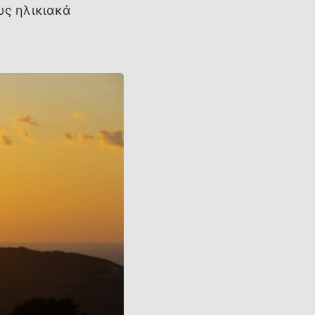
υς ηλικιακά