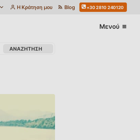
Η Κράτηση μου
Blog
+30 2810 240120
Μενού