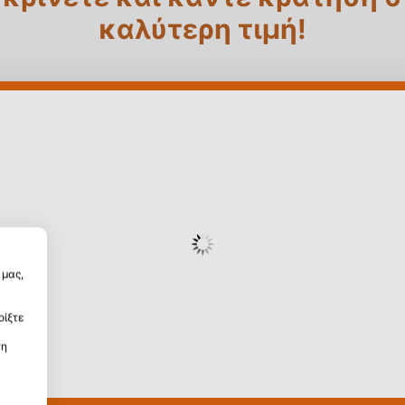
καλύτερη τιμή!
μας,
οίξτε
τη