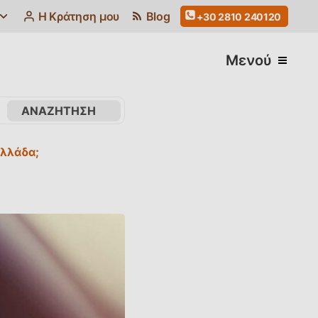
Η Κράτηση μου
Blog
+30 2810 240120
Μενού
Ελλάδα;