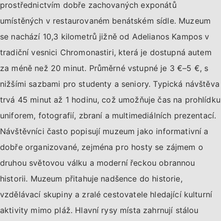
prostřednictvím dobře zachovaných exponátů
umístěných v restaurovaném benátském sídle. Muzeum
se nachází 10,3 kilometrů jižně od Adelianos Kampos v
tradiční vesnici Chromonastiri, která je dostupná autem
za méně než 20 minut. Průměrné vstupné je 3 €–5 €, s
nižšími sazbami pro studenty a seniory. Typická návštěva
trvá 45 minut až 1 hodinu, což umožňuje čas na prohlídku
uniforem, fotografií, zbraní a multimediálních prezentací.
Návštěvníci často popisují muzeum jako informativní a
dobře organizované, zejména pro hosty se zájmem o
druhou světovou válku a moderní řeckou obrannou
historii. Muzeum přitahuje nadšence do historie,
vzdělávací skupiny a zralé cestovatele hledající kulturní
aktivity mimo pláž. Hlavní rysy místa zahrnují stálou