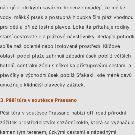
nápojů z blízkých kaváren. Recenze uvádějí, že mělké
vody, měkký písek a postupná hloubka činí pláž vhodnou
pro děti a příležitostné plavce. Lokalita přitahuje rodiny,
starší cestovatele a plážové návštěvníky hledající pohodlí
spíše než odlehlé nebo izolované prostředí. Klíčové
oblasti podél pláže zahrnují západní úsek poblíž větších
hotelů, centrální zónu s několika přístupovými cestami a
plavčíky a východní úsek poblíž Sfakaki, kde méně davů
umožňuje klidnější plavecký zážitek.
3. Pěší túra v soutěsce Prassano
Pěší túra v soutěsce Prassano nabízí off-road přírodní
zážitek prostřednictvím sezónní rokle, která se vyznačuje
kamenitým terénem, úzkými cestami a nápadnými