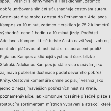
spojují vesnici s Rethymnem a Heraklionem, zatímco
dobře udržovaná silniční síť usnadňuje cestování autem.
Cestovatelé se mohou dostat do Rethymna z Adelianos
Kampos za 10 minut, zatímco Heraklion je 75,2 kilometrů
východně, nebo 1 hodinu a 10 minut jízdy. Podčásti
Adelianos Kampos, které turisté často navštěvují, zahrnují
centrální plážovou oblast, část s restauracemi poblíž
Pigianos Kampos a klidnější východní úsek blízko
Sfakaki. Adelianos Kampos je stále více uznáván jako
zajímavá pobřežní destinace podél severního pobřeží
Kréty. Cestovní komentáře online popisují vesnici jako
jedno z nejzajímavějších pobřežních míst na Krétě,
poznamenávajíce, jak kombinuje rozsáhlé písečné pláže s
rostoucím sortimentem místních vybavení a atrakcí, které