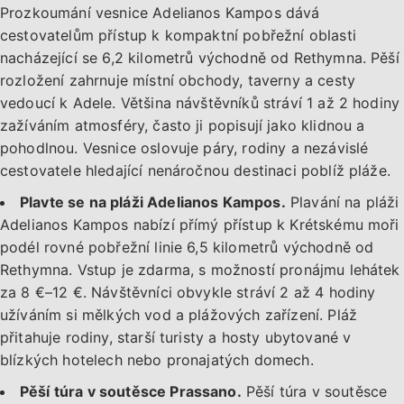
Prozkoumání vesnice Adelianos Kampos dává
cestovatelům přístup k kompaktní pobřežní oblasti
nacházející se 6,2 kilometrů východně od Rethymna. Pěší
rozložení zahrnuje místní obchody, taverny a cesty
vedoucí k Adele. Většina návštěvníků stráví 1 až 2 hodiny
zažíváním atmosféry, často ji popisují jako klidnou a
pohodlnou. Vesnice oslovuje páry, rodiny a nezávislé
cestovatele hledající nenáročnou destinaci poblíž pláže.
Plavte se na pláži Adelianos Kampos.
Plavání na pláži
Adelianos Kampos nabízí přímý přístup k Krétskému moři
podél rovné pobřežní linie 6,5 kilometrů východně od
Rethymna. Vstup je zdarma, s možností pronájmu lehátek
za 8 €–12 €. Návštěvníci obvykle stráví 2 až 4 hodiny
užíváním si mělkých vod a plážových zařízení. Pláž
přitahuje rodiny, starší turisty a hosty ubytované v
blízkých hotelech nebo pronajatých domech.
Pěší túra v soutěsce Prassano.
Pěší túra v soutěsce