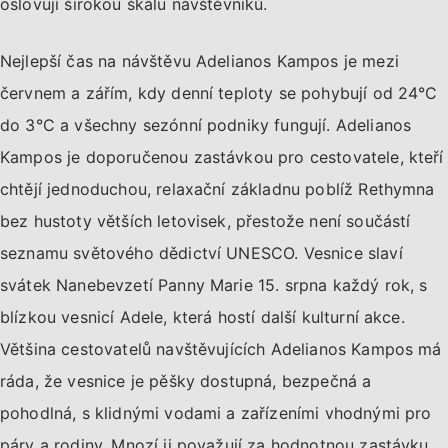
oslovují širokou škálu návštěvníků.
Nejlepší čas na návštěvu Adelianos Kampos je mezi
červnem a zářím, kdy denní teploty se pohybují od 24°C
do 3°C a všechny sezónní podniky fungují. Adelianos
Kampos je doporučenou zastávkou pro cestovatele, kteří
chtějí jednoduchou, relaxační základnu poblíž Rethymna
bez hustoty větších letovisek, přestože není součástí
seznamu světového dědictví UNESCO. Vesnice slaví
svátek Nanebevzetí Panny Marie 15. srpna každý rok, s
blízkou vesnicí Adele, která hostí další kulturní akce.
Většina cestovatelů navštěvujících Adelianos Kampos má
ráda, že vesnice je pěšky dostupná, bezpečná a
pohodlná, s klidnými vodami a zařízeními vhodnými pro
páry a rodiny. Mnozí ji považují za hodnotnou zastávku