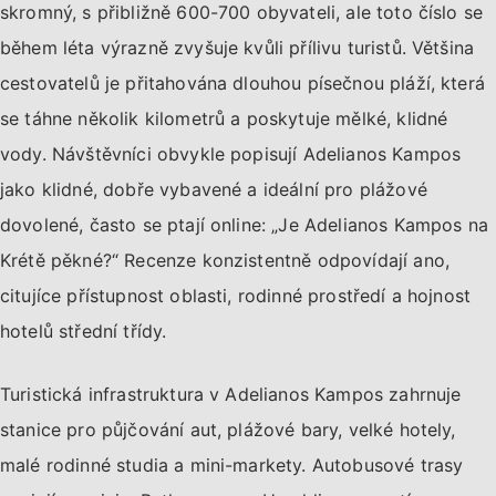
skromný, s přibližně 600-700 obyvateli, ale toto číslo se
během léta výrazně zvyšuje kvůli přílivu turistů. Většina
cestovatelů je přitahována dlouhou písečnou pláží, která
se táhne několik kilometrů a poskytuje mělké, klidné
vody. Návštěvníci obvykle popisují Adelianos Kampos
jako klidné, dobře vybavené a ideální pro plážové
dovolené, často se ptají online: „Je Adelianos Kampos na
Krétě pěkné?“ Recenze konzistentně odpovídají ano,
citujíce přístupnost oblasti, rodinné prostředí a hojnost
hotelů střední třídy.
Turistická infrastruktura v Adelianos Kampos zahrnuje
stanice pro půjčování aut, plážové bary, velké hotely,
malé rodinné studia a mini-markety. Autobusové trasy