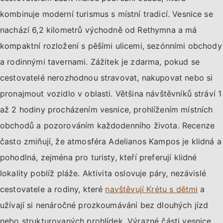
kombinuje moderní turismus s místní tradicí. Vesnice se
nachází 6,2 kilometrů východně od Rethymna a má
kompaktní rozložení s pěšími ulicemi, sezónními obchody
a rodinnými tavernami. Zážitek je zdarma, pokud se
cestovatelé nerozhodnou stravovat, nakupovat nebo si
pronajmout vozidlo v oblasti. Většina návštěvníků stráví 1
až 2 hodiny procházením vesnice, prohlížením místních
obchodů a pozorováním každodenního života. Recenze
často zmiňují, že atmosféra Adelianos Kampos je klidná a
pohodlná, zejména pro turisty, kteří preferují klidné
lokality poblíž pláže. Aktivita oslovuje páry, nezávislé
cestovatele a rodiny, které
navštěvují Krétu s dětmi
a
užívají si nenáročné prozkoumávání bez dlouhých jízd
nebo strukturovaných prohlídek. Výrazné části vesnice