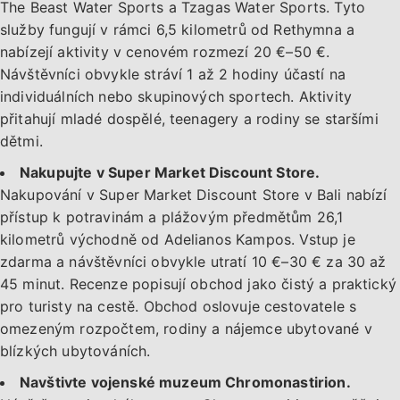
The Beast Water Sports a Tzagas Water Sports. Tyto
služby fungují v rámci 6,5 kilometrů od Rethymna a
nabízejí aktivity v cenovém rozmezí 20 €–50 €.
Návštěvníci obvykle stráví 1 až 2 hodiny účastí na
individuálních nebo skupinových sportech. Aktivity
přitahují mladé dospělé, teenagery a rodiny se staršími
dětmi.
Nakupujte v Super Market Discount Store.
Nakupování v Super Market Discount Store v Bali nabízí
přístup k potravinám a plážovým předmětům 26,1
kilometrů východně od Adelianos Kampos. Vstup je
zdarma a návštěvníci obvykle utratí 10 €–30 € za 30 až
45 minut. Recenze popisují obchod jako čistý a praktický
pro turisty na cestě. Obchod oslovuje cestovatele s
omezeným rozpočtem, rodiny a nájemce ubytované v
blízkých ubytováních.
Navštivte vojenské muzeum Chromonastirion.