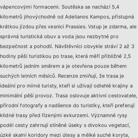
vápencovými formacemi. Soutěska se nachází 5,4
kilometrů jihovýchodně od Adelianos Kampos, přístupná
krátkou jízdou přes vesnici Prassies. Vstup je zdarma, ale
správná turistická obuv a voda jsou nezbytné pro
bezpečnost a pohodlí. Návštěvníci obvykle stráví 2 až 3
hodiny pěší turistikou po trase, která měří přibližně 2,5
kilometrů jedním směrem a je otevřena pouze během
suchých letních měsíců. Recenze zmiňují, že trasa je
ideální pro mírné turisty, kteří si užívají odlehlé krajiny a
minimální pěší provoz. Trasa oslovuje aktivní cestovatele,
přírodní fotografy a nadšence do turistiky, kteří preferují
klidné trasy před řízenými exkurzemi. Významné rysy
podél cesty zahrnují stíněné úseky s divokou vegetací,
úzké skalní koridory mezi útesy a mělké suché koryta,