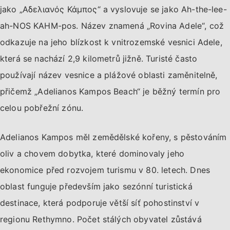
jako „Αδελιανός Κάμπος“ a vyslovuje se jako Ah-the-lee-
ah-NOS KAHM-pos. Název znamená „Rovina Adele“, což
odkazuje na jeho blízkost k vnitrozemské vesnici Adele,
která se nachází 2,9 kilometrů jižně. Turisté často
používají název vesnice a plážové oblasti zaměnitelně,
přičemž „Adelianos Kampos Beach“ je běžný termín pro
celou pobřežní zónu.
Adelianos Kampos měl zemědělské kořeny, s pěstováním
oliv a chovem dobytka, které dominovaly jeho
ekonomice před rozvojem turismu v 80. letech. Dnes
oblast funguje především jako sezónní turistická
destinace, která podporuje větší síť pohostinství v
regionu Rethymno. Počet stálých obyvatel zůstává