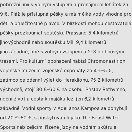
pobřežní linii s volným vstupem a pronájmem lehátek za
9 €. Pláž je přístupná pěšky a má mělké vody vhodné pro
děti a příležitostné plavce. V blízkosti mohou cestovatelé
pěšky prozkoumat soutěsku Prassano 5,4 kilometrů
jihovýchodně nebo soutěsku Mili 9,4 kilometrů
jihozápadně, obě s volným vstupem a 2–3 hodinovými
trasami. Pro kulturní obohacení nabízí Chromonastirion
vojenské muzeum vojenské exponáty za 4 €–5 €,
zatímco celodenní výlet do Heraklionu, 75,2 kilometrů
východně, stojí 30 €–60 € na osobu. Přístav Rethymno,
noční život a cesta k majáku leží jen 6,2 kilometrů
západně. Vodní sporty v Adelianos Kampos se pohybují
od 20 €–50 €, s poskytovateli jako The Beast Water
Sports nabízejícími řízené jízdy na vodním skútru a