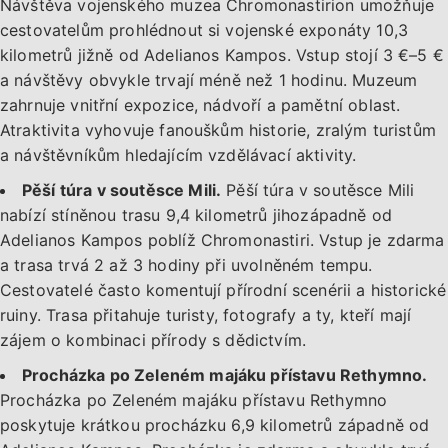
Návštěva vojenského muzea Chromonastirion umožňuje
cestovatelům prohlédnout si vojenské exponáty 10,3
kilometrů jižně od Adelianos Kampos. Vstup stojí 3 €–5 €
a návštěvy obvykle trvají méně než 1 hodinu. Muzeum
zahrnuje vnitřní expozice, nádvoří a pamětní oblast.
Atraktivita vyhovuje fanouškům historie, zralým turistům
a návštěvníkům hledajícím vzdělávací aktivity.
Pěší túra v soutěsce Mili.
Pěší túra v soutěsce Mili
nabízí stíněnou trasu 9,4 kilometrů jihozápadně od
Adelianos Kampos poblíž Chromonastiri. Vstup je zdarma
a trasa trvá 2 až 3 hodiny při uvolněném tempu.
Cestovatelé často komentují přírodní scenérii a historické
ruiny. Trasa přitahuje turisty, fotografy a ty, kteří mají
zájem o kombinaci přírody s dědictvím.
Procházka po Zeleném majáku přístavu Rethymno.
Procházka po Zeleném majáku přístavu Rethymno
poskytuje krátkou procházku 6,9 kilometrů západně od