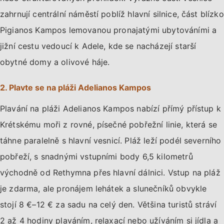
zahrnují centrální náměstí poblíž hlavní silnice, část blízko
Pigianos Kampos lemovanou pronajatými ubytováními a
jižní cestu vedoucí k Adele, kde se nacházejí starší
obytné domy a olivové háje.
2. Plavte se na pláži Adelianos Kampos
Plavání na pláži Adelianos Kampos nabízí přímý přístup k
Krétskému moři z rovné, písečné pobřežní linie, která se
táhne paralelně s hlavní vesnicí. Pláž leží podél severního
pobřeží, s snadnými vstupními body 6,5 kilometrů
východně od Rethymna přes hlavní dálnici. Vstup na pláž
je zdarma, ale pronájem lehátek a slunečníků obvykle
stojí 8 €–12 € za sadu na celý den. Většina turistů stráví
2 až 4 hodiny plaváním, relaxací nebo užíváním si jídla a