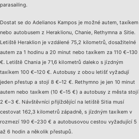
parasailing.
Dostat se do Adelianos Kampos je možné autem, taxíkem
nebo autobusem z Heraklionu, Chanie, Rethymna a Sitie.
Letiště Heraklion je vzdálené 75,2 kilometrů, dosažitelné
autem za 1 hodinu a 20 minut nebo taxíkem za 110 €–130
€. Letiště Chania je 71,6 kilometrů daleko s jízdným
taxíkem 100 €–120 €. Autobusy z obou letišť vyžadují
jeden přestup a stojí 8 €–12 €. Rethymno je jen 10 minut
autem nebo taxíkem (10 €–15 €) a autobusy z města stojí
2 €–3 €. Návštěvníci přijíždějící na letiště Sitia musí
cestovat 162,3 kilometrů západně, s jízdným taxíkem v
rozmezí 190 €–230 € a autobusovou cestou vyžadující 5
až 6 hodin a několik přestupů.