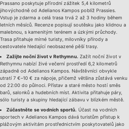
Prassano poskytuje přírodní zážitek 5,4 kilometrů
jihovýchodně od Adelianos Kampos poblíž Prassies.
Vstup je zdarma a celá trasa trvá 2 až 3 hodiny během
letních měsíců. Recenze popisují soutěsku jako klidnou a
malebnou, s kamenitým terénem a úzkými průchody.
Trasa přitahuje mírné turisty, milovníky přírody a
cestovatele hledající neobsazené pěší trasy.
Zažijte noční život v Rethymnu.
Zažít noční život v
Rethymnu nabízí živé večerní prostředí 6,2 kilometrů
západně od Adelianos Kampos. Návštěvníci obvykle
utratí 7 €–10 € za nápoje, přičemž většina zůstává venku
od 22:00 do půlnoci. Přístav a staré město hostí směs
barů, salonků a hudebních míst. Aktivita přitahuje páry,
sólo turisty a skupiny hledající zábavu v blízkém městě.
Zúčastněte se vodních sportů.
Účast na vodních
sportech v Adelianos Kampos dává turistům přístup k
plážovým aktivitám prostřednictvím poskytovatelů jako