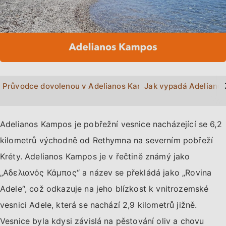
>
Průvodce dovolenou v Adelianos Kampos
Jak vypadá Adeliano
Adelianos Kampos je pobřežní vesnice nacházející se 6,2
kilometrů východně od Rethymna na severním pobřeží
Kréty. Adelianos Kampos je v řečtině známý jako
„Αδελιανός Κάμπος“ a název se překládá jako „Rovina
Adele“, což odkazuje na jeho blízkost k vnitrozemské
vesnici Adele, která se nachází 2,9 kilometrů jižně.
Vesnice byla kdysi závislá na pěstování oliv a chovu