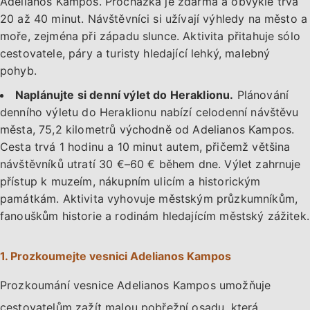
Adelianos Kampos. Procházka je zdarma a obvykle trvá
20 až 40 minut. Návštěvníci si užívají výhledy na město a
moře, zejména při západu slunce. Aktivita přitahuje sólo
cestovatele, páry a turisty hledající lehký, malebný
pohyb.
Naplánujte si denní výlet do Heraklionu.
Plánování
denního výletu do Heraklionu nabízí celodenní návštěvu
města, 75,2 kilometrů východně od Adelianos Kampos.
Cesta trvá 1 hodinu a 10 minut autem, přičemž většina
návštěvníků utratí 30 €–60 € během dne. Výlet zahrnuje
přístup k muzeím, nákupním ulicím a historickým
památkám. Aktivita vyhovuje městským průzkumníkům,
fanouškům historie a rodinám hledajícím městský zážitek.
1. Prozkoumejte vesnici Adelianos Kampos
Prozkoumání vesnice Adelianos Kampos umožňuje
cestovatelům zažít malou pobřežní osadu, která