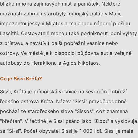
blízko mnoha zajímavých míst a památek. Některé
možnosti zahrnují starobylý minojský palác v Malii,
impozantní jeskyni Milatos a malebnou náhorní plošinu
Lassithi. Cestovatelé mohou také podniknout lodní výlety
z přístavu a navštívit další pobřežní vesnice nebo
ostrovy. Ve městě je k dispozici půjčovna aut a veřejné
autobusy do Heraklionu a Agios Nikolaos.
Co je Sissi Kréta?
Sissi, Kréta je přímořská vesnice na severním pobřeží
řeckého ostrova Kréta. Název "Sissi" pravděpodobně
pochází ze starořeckého slova "Sissos", což znamená
"břečťan". V řečtině je Sissi psáno jako "Σίσσι" a vyslovuje
se "SÍ-sí". Počet obyvatel Sissi je 1 000 lidí. Sissi je malá