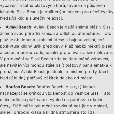
vybavení, včetně plážových barů, taveren a půjčoven
lehátek. Sissi Beach je oblíbeným místem pro návštěvníky
hledající klid a sluneční relaxaci.
Avlaki Beach:
Avlaki Beach je další známá pláž v Sissi,
známá svou přírodní krásou a odlehlou atmosférou. Tato
pláž je obklopena skalními útesy a bujnou zelení, což
poskytuje klidný únik před davy. Pláž nabízí měkký písek
a čistou modrou vodu, ideální pro plavání a šnorchlování.
V porovnání se Sissi Beach zde najdete méně vybavení,
ale návštěvníci mohou stále najít plážový bar a lehátka k
pronájmu. Avlaki Beach je ideálním místem pro ty, kteří
hledají klidný plážový zážitek daleko od města.
Boufos Beach:
Boufos Beach je skrytý klenot
nacházející se krátkou vzdálenost od vesnice Sissi. Tato
malá, odlehlá pláž nabízí výhled na pobřeží a okolní
útesy. Pláž může být méně rozvinutá než jiné v oblasti,
ale její přírodní krása a klidná atmosféra stojí za