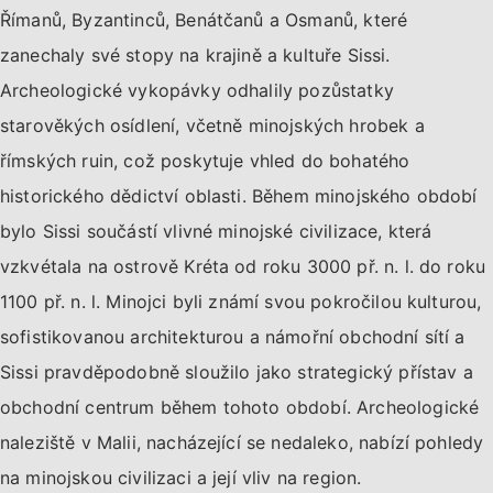
Římanů, Byzantinců, Benátčanů a Osmanů, které
zanechaly své stopy na krajině a kultuře Sissi.
Archeologické vykopávky odhalily pozůstatky
starověkých osídlení, včetně minojských hrobek a
římských ruin, což poskytuje vhled do bohatého
historického dědictví oblasti. Během minojského období
bylo Sissi součástí vlivné minojské civilizace, která
vzkvétala na ostrově Kréta od roku 3000 př. n. l. do roku
1100 př. n. l. Minojci byli známí svou pokročilou kulturou,
sofistikovanou architekturou a námořní obchodní sítí a
Sissi pravděpodobně sloužilo jako strategický přístav a
obchodní centrum během tohoto období. Archeologické
naleziště v Malii, nacházející se nedaleko, nabízí pohledy
na minojskou civilizaci a její vliv na region.