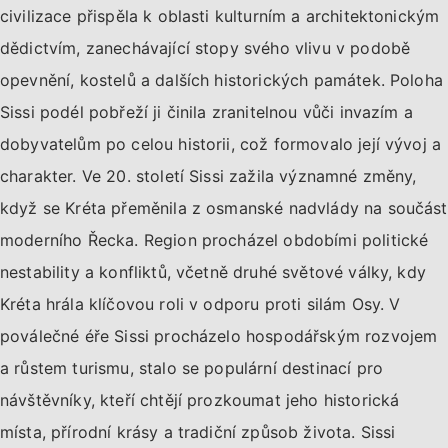
civilizace přispěla k oblasti kulturním a architektonickým
dědictvím, zanechávající stopy svého vlivu v podobě
opevnění, kostelů a dalších historických památek. Poloha
Sissi podél pobřeží ji činila zranitelnou vůči invazím a
dobyvatelům po celou historii, což formovalo její vývoj a
charakter. Ve 20. století Sissi zažila významné změny,
když se Kréta přeměnila z osmanské nadvlády na součást
moderního Řecka. Region procházel obdobími politické
nestability a konfliktů, včetně druhé světové války, kdy
Kréta hrála klíčovou roli v odporu proti silám Osy. V
poválečné éře Sissi procházelo hospodářským rozvojem
a růstem turismu, stalo se populární destinací pro
návštěvníky, kteří chtějí prozkoumat jeho historická
místa, přírodní krásy a tradiční způsob života. Sissi