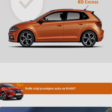
Kolik stojí pronájem auta na Krétě?