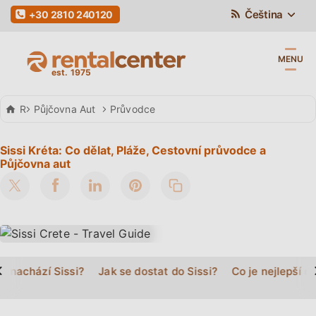
Čeština
+30 2810 240120
MENU
Rental Center Crete
Půjčovna Aut
Průvodce
Sissi Kréta: Co dělat, Pláže, Cestovní průvodce a
Půjčovna aut
>
e nachází Sissi?
Jak se dostat do Sissi?
Co je nejlepší dě