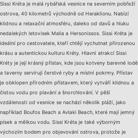
Sissi Kréta je malá rybářská vesnice na severním pobřeží
ostrova, 40 kilometrů východně od Heraklionu. Nabízí
klidnou a relaxační atmosféru, daleko od davů a hluku
nedalekých letovisek Malia a Hersonissos. Sissi Kréta je
ideální pro cestovatele, kteří chtějí vychutnat přirozenou
krásu a autentickou kulturu Kréty. Hlavní atrakcí Sissi
Kréty je její krásný přístav, kde jsou kotveny barevné lodě
a taverny servírují čerstvé ryby a místní pokrmy. Přístav
je obklopen přírodním přístavem, který vytváří klidnou a
čistou vodu pro plavání a šnorchlování. V pěší
vzdálenosti od vesnice se nachází několik pláží, jako
například Boufos Beach a Avlaki Beach, které mají jemný
písek a mělkou vodu. Sissi Kréta je také výborným
výchozím bodem pro objevování ostrova, protože je