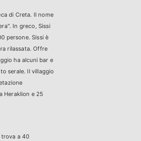
reca di Creta. Il nome
ra". In greco, Sissi
00 persone. Sissi è
ra rilassata. Offre
laggio ha alcuni bar e
 serale. Il villaggio
getazione
da Heraklion e 25
i trova a 40