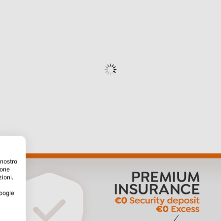
 nostro
ione
zioni.
Google