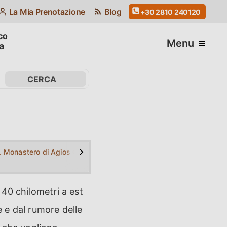
La Mia Prenotazione
Blog
+30 2810 240120
Menu
a
>
. Monastero di Agios Georgios (San Giorgio) Selinari
2. Sito archeologico del Palazzo di Ma
3. Villa
a 40 chilometri a est
e e dal rumore delle