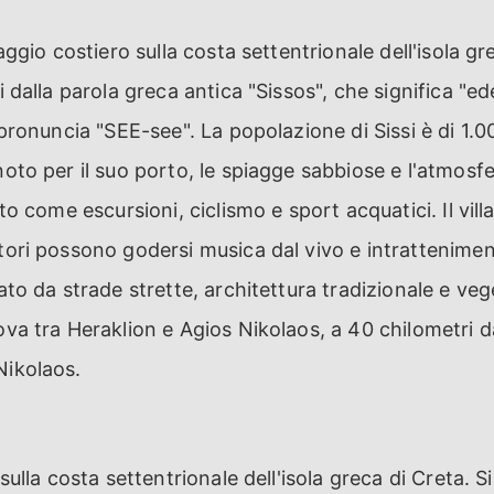
llaggio costiero sulla costa settentrionale dell'isola g
i dalla parola greca antica "Sissos", che significa "ede
i pronuncia "SEE-see". La popolazione di Sissi è di 1.0
noto per il suo porto, le spiagge sabbiose e l'atmosfe
erto come escursioni, ciclismo e sport acquatici. Il vil
tori possono godersi musica dal vivo e intrattenimento
zato da strade strette, architettura tradizionale e ve
rova tra Heraklion e Agios Nikolaos, a 40 chilometri 
Nikolaos.
 sulla costa settentrionale dell'isola greca di Creta. S