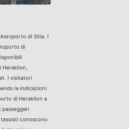
'Aeroporto di Sitia. I
eroporto di
isponibili
 Heraklion,
 I visitatori
endo le indicazioni
porto di Heraklion a
 i passeggeri
I tassisti conoscono