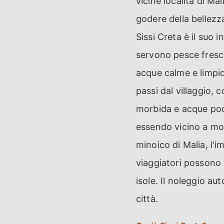
vicine località di Ma
godere della bellezza
Sissi Creta è il suo
servono pesce fresco
acque calme e limpid
passi dal villaggio, 
morbida e acque poco
essendo vicino a mol
minoico di Malia, l'i
viaggiatori possono a
isole. Il noleggio au
città.