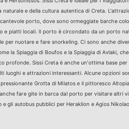
lia e Hersonissos. Sissi Creta è ideale per i viaggiato
 naturale e della cultura autentica di Creta. L'attrazi
 incantevole porto, dove sono ormeggiate barche colo
 e piatti locali. Il porto è circondato da un porto na
e per nuotare e fare snorkeling. Ci sono anche dive
come la Spiaggia di Boufos e la Spiaggia di Avlaki, c
 profonde. Sissi Creta è anche un'ottima base per es
ti luoghi e attrazioni interessanti. Alcune opzioni so
mpressionante Grotta di Milatos e il pittoresco Altopia
nche fare gite in barca dal porto per visitare altri vil
to e gli autobus pubblici per Heraklion e Agios Nikolao