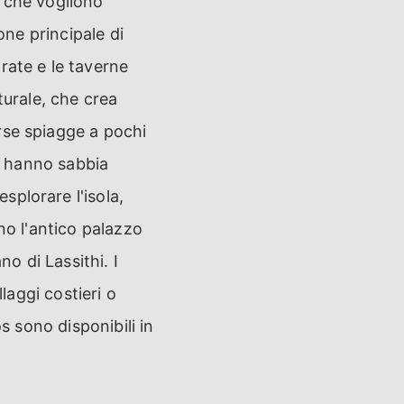
ri che vogliono
one principale di
rate e le taverne
turale, che crea
rse spiagge a pochi
he hanno sabbia
plorare l'isola,
no l'antico palazzo
no di Lassithi. I
laggi costieri o
s sono disponibili in