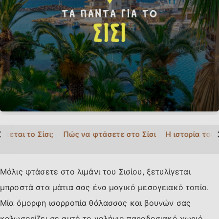
>
σκεται το Σίσι;
Πώς να φτάσετε στο Σίσι
Η ιστορία του 
Μόλις φτάσετε στο λιμάνι του Σισίου, ξετυλίγεται
μπροστά στα μάτια σας ένα μαγικό μεσογειακό τοπίο.
Μία όμορφη ισορροπία θάλασσας και βουνών σας
καλωσορίζει σε αυτό το γαλήνιο παραδοσιακό χωριό,