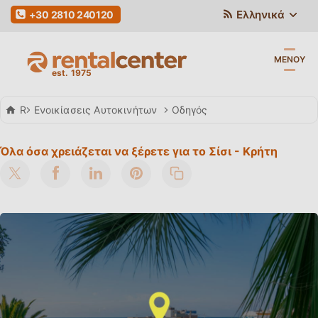
Ελληνικά
+30 2810 240120
ΜΕΝΟΎ
Rent a Car
Ενοικίασεις Αυτοκινήτων
Οδηγός
Όλα όσα χρειάζεται να ξέρετε για το Σίσι - Κρήτη