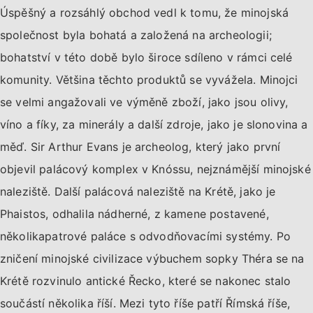
Úspěšný a rozsáhlý obchod vedl k tomu, že minojská
společnost byla bohatá a založená na archeologii;
bohatství v této době bylo široce sdíleno v rámci celé
komunity. Většina těchto produktů se vyvážela. Minojci
se velmi angažovali ve výměně zboží, jako jsou olivy,
víno a fíky, za minerály a další zdroje, jako je slonovina a
měď. Sir Arthur Evans je archeolog, který jako první
objevil palácový komplex v Knóssu, nejznámější minojské
naleziště. Další palácová naleziště na Krétě, jako je
Phaistos, odhalila nádherné, z kamene postavené,
několikapatrové paláce s odvodňovacími systémy. Po
zničení minojské civilizace výbuchem sopky Théra se na
Krétě rozvinulo antické Řecko, které se nakonec stalo
součástí několika říší. Mezi tyto říše patří Římská říše,