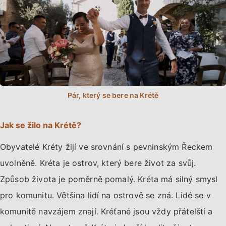
Jak se žilo na Krétě?
Obyvatelé Kréty žijí ve srovnání s pevninským Řeckem
uvolněně. Kréta je ostrov, který bere život za svůj.
Způsob života je poměrně pomalý. Kréta má silný smysl
pro komunitu. Většina lidí na ostrově se zná. Lidé se v
komunitě navzájem znají. Kréťané jsou vždy přátelští a