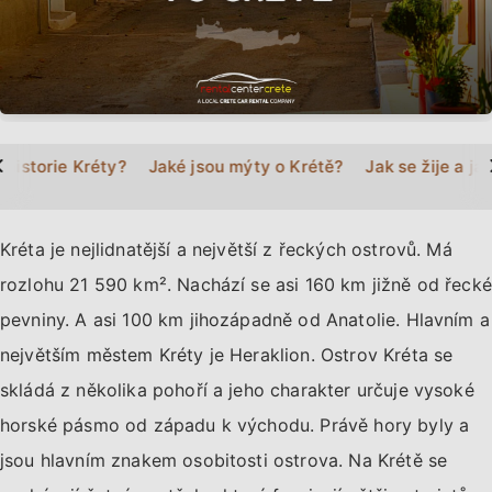
>
 historie Kréty?
Jaké jsou mýty o Krétě?
Jak se žije a ja
Kréta je nejlidnatější a největší z řeckých ostrovů. Má
rozlohu 21 590 km². Nachází se asi 160 km jižně od řecké
pevniny. A asi 100 km jihozápadně od Anatolie. Hlavním a
největším městem Kréty je Heraklion. Ostrov Kréta se
skládá z několika pohoří a jeho charakter určuje vysoké
horské pásmo od západu k východu. Právě hory byly a
jsou hlavním znakem osobitosti ostrova. Na Krétě se