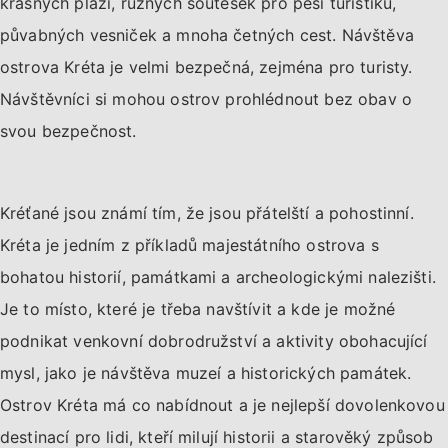
krásných pláží, různých soutěsek pro pěší turistiku,
půvabných vesniček a mnoha četných cest. Návštěva
ostrova Kréta je velmi bezpečná, zejména pro turisty.
Návštěvníci si mohou ostrov prohlédnout bez obav o
svou bezpečnost.
Kréťané jsou známí tím, že jsou přátelští a pohostinní.
Kréta je jedním z příkladů majestátního ostrova s
bohatou historií, památkami a archeologickými nalezišti.
Je to místo, které je třeba navštívit a kde je možné
podnikat venkovní dobrodružství a aktivity obohacující
mysl, jako je návštěva muzeí a historických památek.
Ostrov Kréta má co nabídnout a je nejlepší dovolenkovou
destinací pro lidi, kteří milují historii a starověký způsob