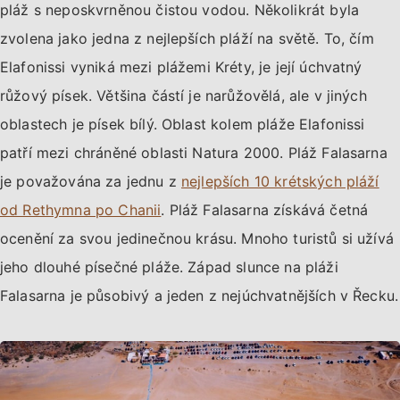
pláž s neposkvrněnou čistou vodou. Několikrát byla
zvolena jako jedna z nejlepších pláží na světě. To, čím
Elafonissi vyniká mezi plážemi Kréty, je její úchvatný
růžový písek. Většina částí je narůžovělá, ale v jiných
oblastech je písek bílý. Oblast kolem pláže Elafonissi
patří mezi chráněné oblasti Natura 2000. Pláž Falasarna
je považována za jednu z
nejlepších 10 krétských pláží
od Rethymna po Chanii
. Pláž Falasarna získává četná
ocenění za svou jedinečnou krásu. Mnoho turistů si užívá
jeho dlouhé písečné pláže. Západ slunce na pláži
Falasarna je působivý a jeden z nejúchvatnějších v Řecku.