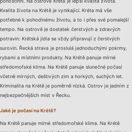
pohostinní. Na ostrově Kréta je lepší kvalita života.
Kvalita života na Krétě je vynikající. Kréta má vše
potřebné k pohodlnému životu, a to i přes své pomalejší
tempo. Na ostrově je dostatek čerstvých a zdravých
potravin: Krétská jídla se vždy připravují z čerstvých
surovin. Řecká strava je proslulá jednoduchými pokrmy,
rybami a místními produkty. Na Krétě panuje mírné
středomořské klima. Na Krétě panuje slunečné počasí
včetně mírných, deštivých zim a horkých, suchých let.
Kriminalita na Krétě je poměrně nízká. Ostrov je jedním z
nejbezpečnějších míst v Řecku.
Jaké je počasí na Krétě?
Na Krétě panuje mírné středomořské klima. Na Krétě