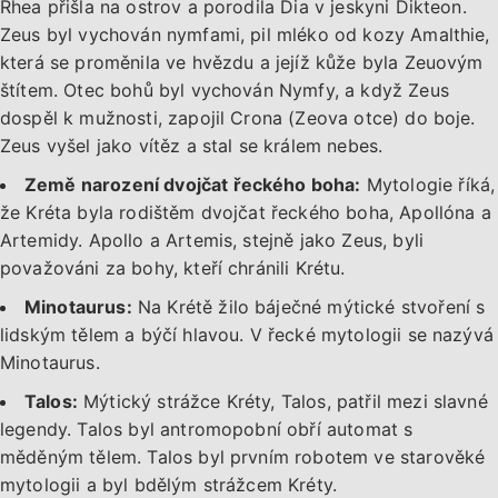
Rhea přišla na ostrov a porodila Dia v jeskyni Dikteon.
Zeus byl vychován nymfami, pil mléko od kozy Amalthie,
která se proměnila ve hvězdu a jejíž kůže byla Zeuovým
štítem. Otec bohů byl vychován Nymfy, a když Zeus
dospěl k mužnosti, zapojil Crona (Zeova otce) do boje.
Zeus vyšel jako vítěz a stal se králem nebes.
Země narození dvojčat řeckého boha:
Mytologie říká,
že Kréta byla rodištěm dvojčat řeckého boha, Apollóna a
Artemidy. Apollo a Artemis, stejně jako Zeus, byli
považováni za bohy, kteří chránili Krétu.
Minotaurus:
Na Krétě žilo báječné mýtické stvoření s
lidským tělem a býčí hlavou. V řecké mytologii se nazývá
Minotaurus.
Talos:
Mýtický strážce Kréty, Talos, patřil mezi slavné
legendy. Talos byl antromopobní obří automat s
měděným tělem. Talos byl prvním robotem ve starověké
mytologii a byl bdělým strážcem Kréty.