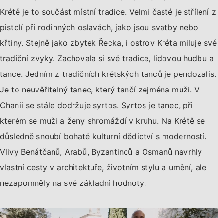
Krétě je to součást místní tradice. Velmi časté je střílení z
pistolí při rodinných oslavách, jako jsou svatby nebo
křtiny. Stejně jako zbytek Řecka, i ostrov Kréta miluje své
tradiční zvyky. Zachovala si své tradice, lidovou hudbu a
tance. Jedním z tradičních krétských tanců je pendozalis.
Je to neuvěřitelný tanec, který tančí zejména muži. V
Chanii se stále dodržuje syrtos. Syrtos je tanec, při
kterém se muži a ženy shromáždí v kruhu. Na Krétě se
důsledně snoubí bohaté kulturní dědictví s moderností.
Vlivy Benátčanů, Arabů, Byzantinců a Osmanů navrhly
vlastní cesty v architektuře, životním stylu a umění, ale
nezapomněly na své základní hodnoty.