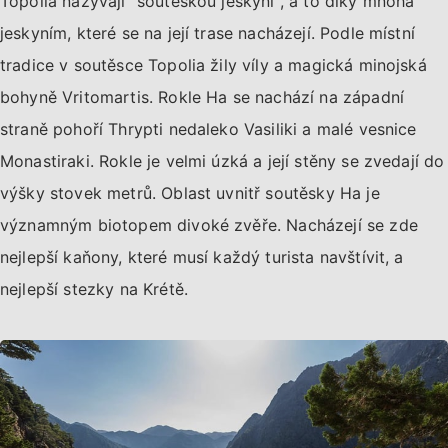
Topolia nazývají "soutěskou jeskyní", a to díky mnoha
jeskyním, které se na její trase nacházejí. Podle místní
tradice v soutěsce Topolia žily víly a magická minojská
bohyně Vritomartis. Rokle Ha se nachází na západní
straně pohoří Thrypti nedaleko Vasiliki a malé vesnice
Monastiraki. Rokle je velmi úzká a její stěny se zvedají do
výšky stovek metrů. Oblast uvnitř soutěsky Ha je
významným biotopem divoké zvěře. Nacházejí se zde
nejlepší kaňony, které musí každý turista navštívit, a
nejlepší stezky na Krétě.