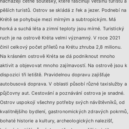
nacházejí četné soutěsky, které fascinují většinu turistů a
pěších turistů. Ostrov se skládá z řek a jezer. Podnebí na
Krétě se pohybuje mezi mírným a subtropickým. Má
horká a suchá léta a zimní teploty jsou mírné. Turistický
ruch je na ostrově Kréta velmi významný. V roce 2021
činil celkový počet příletů na Krétu zhruba 2,8 milionu.
Na krásném ostrově Kréta se dá podniknout mnoho
aktivit a objevovat mnoho zajímavostí. Na ostrově jsou k
dispozici tři letiště. Pravidelnou dopravu zajišťuje
autobusová doprava. V oblasti působí různé taxislužby a
půjčovny aut. Cestování a poznávání ostrova je snadné.
Ostrov uspokojí všechny potřeby svých návštěvníků, od
kvalitnějšího bydlení, gastronomických zdravých pokrmů,
bohaté historie a kultury, archeologických nalezišť,