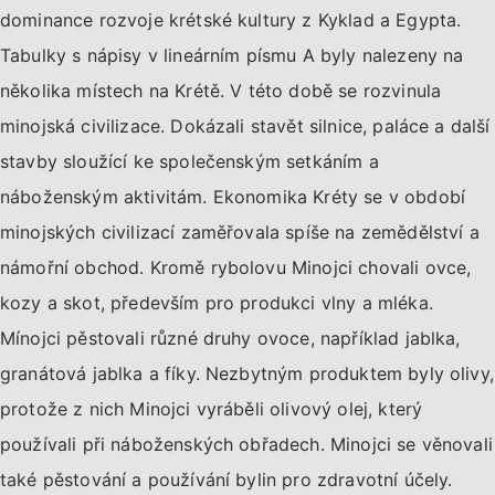
dominance rozvoje krétské kultury z Kyklad a Egypta.
Tabulky s nápisy v lineárním písmu A byly nalezeny na
několika místech na Krétě. V této době se rozvinula
minojská civilizace. Dokázali stavět silnice, paláce a další
stavby sloužící ke společenským setkáním a
náboženským aktivitám. Ekonomika Kréty se v období
minojských civilizací zaměřovala spíše na zemědělství a
námořní obchod. Kromě rybolovu Minojci chovali ovce,
kozy a skot, především pro produkci vlny a mléka.
Mínojci pěstovali různé druhy ovoce, například jablka,
granátová jablka a fíky. Nezbytným produktem byly olivy,
protože z nich Minojci vyráběli olivový olej, který
používali při náboženských obřadech. Minojci se věnovali
také pěstování a používání bylin pro zdravotní účely.