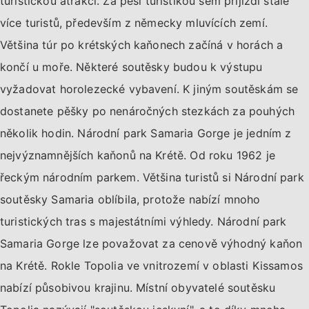
turistickou atrakcí. Za pěší turistikou sem přijíždí stále
více turistů, především z německy mluvících zemí.
Většina túr po krétských kaňonech začíná v horách a
končí u moře. Některé soutěsky budou k výstupu
vyžadovat horolezecké vybavení. K jiným soutěskám se
dostanete pěšky po nenáročných stezkách za pouhých
několik hodin. Národní park Samaria Gorge je jedním z
nejvýznamnějších kaňonů na Krétě. Od roku 1962 je
řeckým národním parkem. Většina turistů si Národní park
soutěsky Samaria oblíbila, protože nabízí mnoho
turistických tras s majestátními výhledy. Národní park
Samaria Gorge lze považovat za cenově výhodný kaňon
na Krétě. Rokle Topolia ve vnitrozemí v oblasti Kissamos
nabízí působivou krajinu. Místní obyvatelé soutěsku