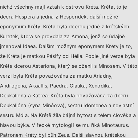
nichž všechny mají vztah k ostrovu Kréta. Kréta, to je
dcera Hespera a jedna z Hesperidek, další možné
eponymum Kréty. Kréta byla dcerou jedné z krétských
Kuretek, která se provdala za Amona, jenž se údajně
jmenoval Idaea. Dalším možným eponymem Kréty je to,
že Kréta je matkou Pásify od Hélia. Podle jiné verze byla
Kréta dcerou Asteriona, který se oženil s Mínosem. V této
verzi byla Kréta považována za matku Ariadny,
Androgena, Akaallis, Paedra, Glauka, Xenodika,
Deukaliona a Katrea. Kréta byla považována za dceru
Deukalióna (syna Mínóova), sestru Idomenea a nevlastní
sestru Móla. Na Krétě žila bájná bytost s tělem člověka a
hlavou býka. V řecké mytologii se mu říká Minotaurus.
Patronem Kréty byl bůh Zeus. Další slavnou krétskou