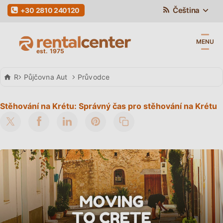
Čeština
+30 2810 240120
MENU
Rental Center Crete
Půjčovna Aut
Průvodce
Stěhování na Krétu: Správný čas pro stěhování na Krétu