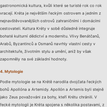
gastronomická kultura, kvůli které se turisté rok co rok
vracejí. Kréta je největším řeckým ostrovem a jedním z
nejnavštěvovanějších ostrovů zahraničními i domácími
cestovateli. Kultura Kréty v sobě důsledně integruje
bohaté kulturní dědictví a modernitu. Vlivy Benátčanů,
Arabů, Byzantinců a Osmanů navrhly vlastní cesty v
architektuře, životním stylu a umění, aniž by však
zapomněly na své základní hodnoty.
4. Mytologie
Podle mytologie se na Krétě narodila dvojčata řeckých
bohů Apollóna a Artemidy. Apollón a Artemis byli stejně
jako Zeus považováni za bohy, kteří Krétu chránili. V
řecké mytologii je Kréta spojena s několika postavami, z