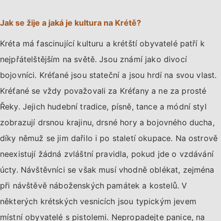
Jak se žije a jaká je kultura na Krétě?
Kréta má fascinující kulturu a krétští obyvatelé patří k
nejpřátelštějším na světě. Jsou známí jako divocí
bojovníci. Kréťané jsou stateční a jsou hrdí na svou vlast.
Kréťané se vždy považovali za Kréťany a ne za prosté
Řeky. Jejich hudební tradice, písně, tance a módní styl
zobrazují drsnou krajinu, drsné hory a bojovného ducha,
díky němuž se jim dařilo i po staletí okupace. Na ostrově
neexistují žádná zvláštní pravidla, pokud jde o vzdávání
úcty. Návštěvníci se však musí vhodně oblékat, zejména
při návštěvě náboženských památek a kostelů. V
některých krétských vesnicích jsou typickým jevem
místní obyvatelé s pistolemi. Nepropadejte panice, na