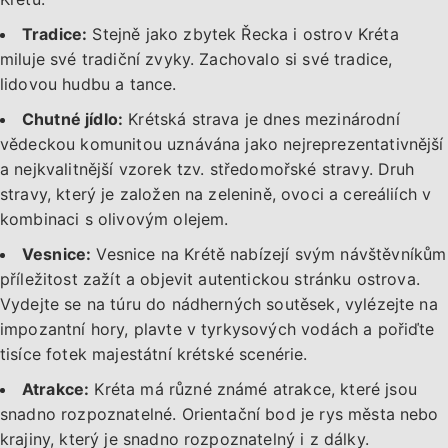
Tradice:
Stejně jako zbytek Řecka i ostrov Kréta
miluje své tradiční zvyky. Zachovalo si své tradice,
lidovou hudbu a tance.
Chutné jídlo:
Krétská strava je dnes mezinárodní
vědeckou komunitou uznávána jako nejreprezentativnější
a nejkvalitnější vzorek tzv. středomořské stravy. Druh
stravy, který je založen na zelenině, ovoci a cereáliích v
kombinaci s olivovým olejem.
Vesnice:
Vesnice na Krétě nabízejí svým návštěvníkům
příležitost zažít a objevit autentickou stránku ostrova.
Vydejte se na túru do nádherných soutěsek, vylézejte na
impozantní hory, plavte v tyrkysových vodách a pořiďte
tisíce fotek majestátní krétské scenérie.
Atrakce:
Kréta má různé známé atrakce, které jsou
snadno rozpoznatelné. Orientační bod je rys města nebo
krajiny, který je snadno rozpoznatelný i z dálky.