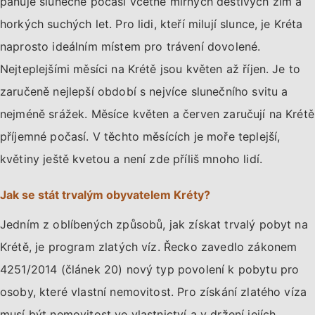
panuje slunečné počasí včetně mírných deštivých zim a
horkých suchých let. Pro lidi, kteří milují slunce, je Kréta
naprosto ideálním místem pro trávení dovolené.
Nejteplejšími měsíci na Krétě jsou květen až říjen. Je to
zaručeně nejlepší období s nejvíce slunečního svitu a
nejméně srážek. Měsíce květen a červen zaručují na Krétě
příjemné počasí. V těchto měsících je moře teplejší,
květiny ještě kvetou a není zde příliš mnoho lidí.
Jak se stát trvalým obyvatelem Kréty?
Jedním z oblíbených způsobů, jak získat trvalý pobyt na
Krétě, je program zlatých víz. Řecko zavedlo zákonem
4251/2014 (článek 20) nový typ povolení k pobytu pro
osoby, které vlastní nemovitost. Pro získání zlatého víza
musí být nemovitost ve vlastnictví a v držení jejích