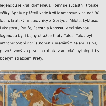
legendou je král Idomeneus, který se zúčastnil trojské
války. Spolu s přáteli vede král Idomeneus více než 80
lodí s krétskými bojovníky z Gortysu, Milétu, Lyktosu,
Lykastosu, Rytíře, Faesta a Knóssu. Mezi slavnou
legendou byl i bájný strážce Kréty Talos. Talos byl
antromopobní obří automat s měděným tělem. Talos,
považovaný za prvního robota v antické mytologii, byl
bdělým strážcem Kréty.