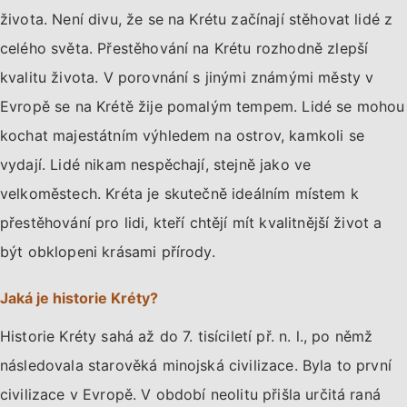
života. Není divu, že se na Krétu začínají stěhovat lidé z
celého světa. Přestěhování na Krétu rozhodně zlepší
kvalitu života. V porovnání s jinými známými městy v
Evropě se na Krétě žije pomalým tempem. Lidé se mohou
kochat majestátním výhledem na ostrov, kamkoli se
vydají. Lidé nikam nespěchají, stejně jako ve
velkoměstech. Kréta je skutečně ideálním místem k
přestěhování pro lidi, kteří chtějí mít kvalitnější život a
být obklopeni krásami přírody.
Jaká je historie Kréty?
Historie Kréty sahá až do 7. tisíciletí př. n. l., po němž
následovala starověká minojská civilizace. Byla to první
civilizace v Evropě. V období neolitu přišla určitá raná