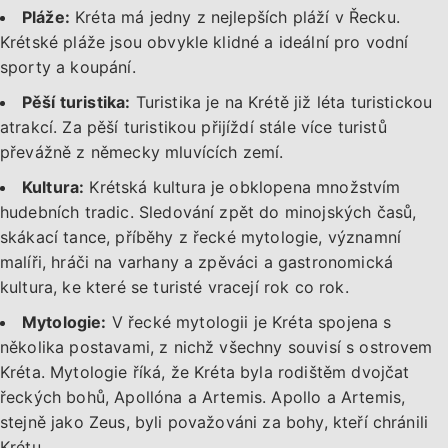
Pláže:
Kréta má jedny z nejlepších pláží v Řecku.
Krétské pláže jsou obvykle klidné a ideální pro vodní
sporty a koupání.
Pěší turistika:
Turistika je na Krétě již léta turistickou
atrakcí. Za pěší turistikou přijíždí stále více turistů
převážně z německy mluvících zemí.
Kultura:
Krétská kultura je obklopena množstvím
hudebních tradic. Sledování zpět do minojských časů,
skákací tance, příběhy z řecké mytologie, významní
malíři, hráči na varhany a zpěváci a gastronomická
kultura, ke které se turisté vracejí rok co rok.
Mytologie:
V řecké mytologii je Kréta spojena s
několika postavami, z nichž všechny souvisí s ostrovem
Kréta. Mytologie říká, že Kréta byla rodištěm dvojčat
řeckých bohů, Apollóna a Artemis. Apollo a Artemis,
stejně jako Zeus, byli považováni za bohy, kteří chránili
Krétu.