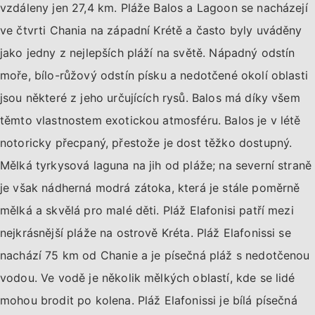
vzdáleny jen 27,4 km. Pláže Balos a Lagoon se nacházejí
ve čtvrti Chania na západní Krétě a často byly uváděny
jako jedny z nejlepších pláží na světě. Nápadný odstín
moře, bílo-růžový odstín písku a nedotčené okolí oblasti
jsou některé z jeho určujících rysů. Balos má díky všem
těmto vlastnostem exotickou atmosféru. Balos je v létě
notoricky přecpaný, přestože je dost těžko dostupný.
Mělká tyrkysová laguna na jih od pláže; na severní straně
je však nádherná modrá zátoka, která je stále poměrně
mělká a skvělá pro malé děti. Pláž Elafonisi patří mezi
nejkrásnější pláže na ostrově Kréta. Pláž Elafonissi se
nachází 75 km od Chanie a je písečná pláž s nedotčenou
vodou. Ve vodě je několik mělkých oblastí, kde se lidé
mohou brodit po kolena. Pláž Elafonissi je bílá písečná