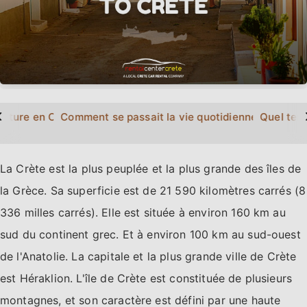
>
ulture en Crète?
Comment se passait la vie quotidienne en Crète
Quel temp
La Crète est la plus peuplée et la plus grande des îles de
la Grèce. Sa superficie est de 21 590 kilomètres carrés (8
336 milles carrés). Elle est située à environ 160 km au
sud du continent grec. Et à environ 100 km au sud-ouest
de l'Anatolie. La capitale et la plus grande ville de Crète
est Héraklion. L'île de Crète est constituée de plusieurs
montagnes, et son caractère est défini par une haute