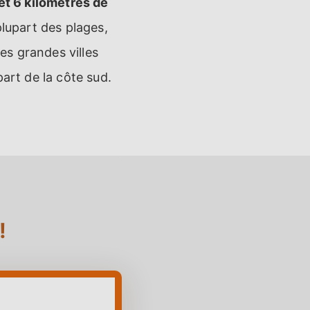
et 6 kilomètres de
plupart des plages,
 les grandes villes
part de la côte sud.
!