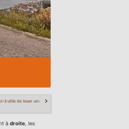
>
 Crète difficiles?
st-il utile de louer une voiture en Crète?
2. Règles de conduite et exigences lé
Limites 
nt à
droite
, les