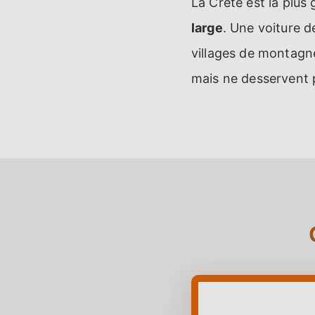
La Crète est la plus
large
. Une voiture d
villages de montagne 
mais ne desservent p