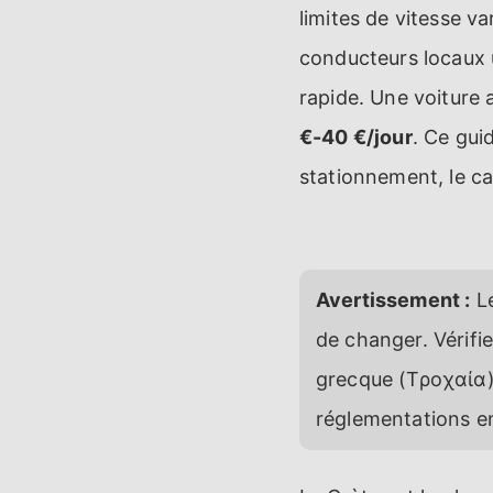
limites de vitesse v
conducteurs locaux u
rapide. Une voiture
€-40 €/jour
. Ce gui
stationnement, le ca
Avertissement :
Le
de changer. Vérifie
grecque (Τροχαία) 
réglementations en