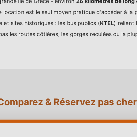
 grande île de Grèce - environ
26 kilomètres de long 
e location est le seul moyen pratique d'accéder à la 
et sites historiques : les bus publics (
KTEL
) relient
as les routes côtières, les gorges reculées ou la plu
Comparez & Réservez pas cher