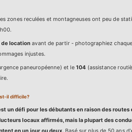
les zones reculées et montagneuses ont peu de stati
9h00.
 de location
avant de partir - photographiez chaqu
dommages injustes.
rgence paneuropéenne) et le
104
(assistance routi
re.
-il difficile?
st un défi pour les débutants en raison des route
ducteurs locaux affirmés, mais la plupart des cond
tent en un jour ou deux.
Basé sur plus de 50 ans d