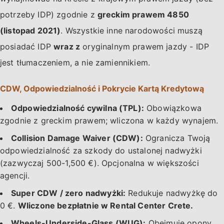
potrzeby IDP) zgodnie z
greckim prawem 4850
(listopad 2021)
. Wszystkie inne narodowości muszą
posiadać IDP
wraz z
oryginalnym prawem jazdy - IDP
jest tłumaczeniem, a nie zamiennikiem.
CDW, Odpowiedzialność i Pokrycie Kartą Kredytową
Odpowiedzialność cywilna (TPL):
Obowiązkowa
zgodnie z greckim prawem; wliczona w każdy wynajem.
Collision Damage Waiver (CDW):
Ogranicza Twoją
odpowiedzialność za szkody do ustalonej nadwyżki
(zazwyczaj 500-1,500 €). Opcjonalna w większości
agencji.
Super CDW / zero nadwyżki:
Redukuje nadwyżkę do
0 €.
Wliczone bezpłatnie w Rental Center Crete.
Wheels-Underside-Glass (WUG):
Obejmuje opony,