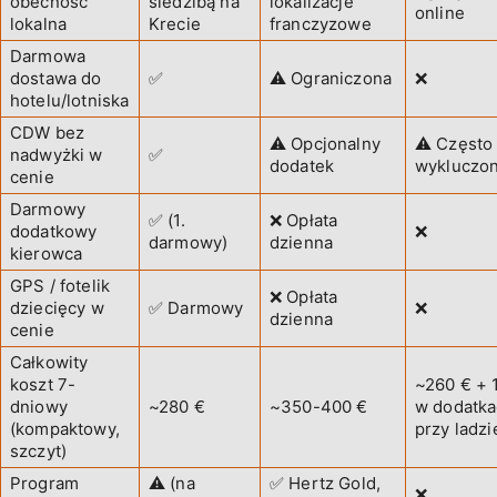
obecność
siedzibą na
lokalizacje
online
lokalna
Krecie
franczyzowe
Darmowa
dostawa do
✅
⚠️ Ograniczona
❌
hotelu/lotniska
CDW bez
⚠️ Opcjonalny
⚠️ Często
nadwyżki w
✅
dodatek
wykluczo
cenie
Darmowy
✅ (1.
❌ Opłata
dodatkowy
❌
darmowy)
dzienna
kierowca
GPS / fotelik
❌ Opłata
dziecięcy w
✅ Darmowy
❌
dzienna
cenie
Całkowity
koszt 7-
~260 € + 
dniowy
~280 €
~350-400 €
w dodatk
(kompaktowy,
przy ladzi
szczyt)
Program
⚠️ (na
✅ Hertz Gold,
❌