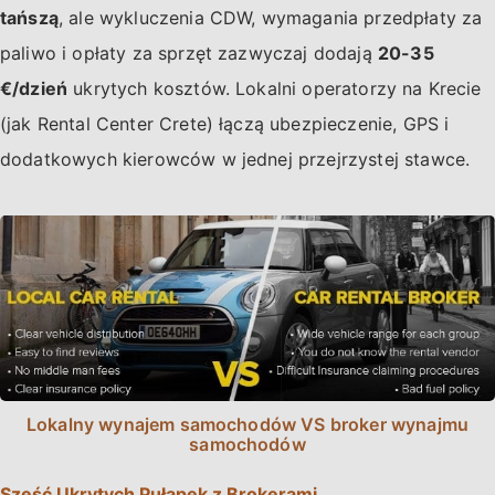
tańszą
, ale wykluczenia CDW, wymagania przedpłaty za
paliwo i opłaty za sprzęt zazwyczaj dodają
20-35
€/dzień
ukrytych kosztów. Lokalni operatorzy na Krecie
(jak Rental Center Crete) łączą ubezpieczenie, GPS i
dodatkowych kierowców w jednej przejrzystej stawce.
Lokalny wynajem samochodów VS broker wynajmu
samochodów
Sześć Ukrytych Pułapek z Brokerami