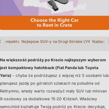
>
Kompaktowe na Kretę (Fiat Panda, Hyundai i10, Toyota Yari
Najlepsze SUV-y na Drogi Górskie (VW T-Roc, N
Najlepsz
Na większość podróży po Krecie najlepszym wyborem
jest kompaktowy hatchback (Fiat Panda lub Toyota
Yaris)
- chyba że podróżujesz z więcej niż 5 osobami lub
planujesz jazdę po górskich szlakach na południe od
Rethymno, wtedy warto rozważyć mały SUV lub minivan
9-osobowy za dodatkowe 15-20 €/dzień. Właściwy
samochód kształtuje Twoją podróż po Krecie: decyduje,