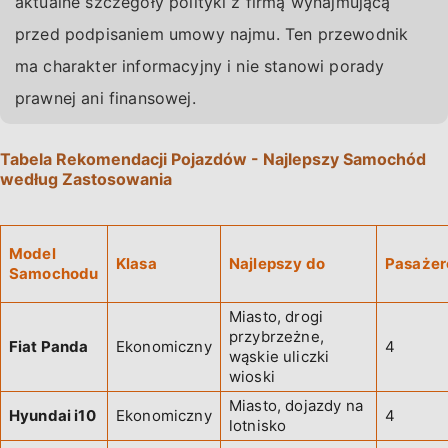
aktualne szczegóły polityki z firmą wynajmującą
przed podpisaniem umowy najmu. Ten przewodnik
ma charakter informacyjny i nie stanowi porady
prawnej ani finansowej.
Tabela Rekomendacji Pojazdów - Najlepszy Samochód
według Zastosowania
Model
Klasa
Najlepszy do
Pasażer
Samochodu
Miasto, drogi
przybrzeżne,
Fiat Panda
Ekonomiczny
4
wąskie uliczki
wioski
Miasto, dojazdy na
Hyundai i10
Ekonomiczny
4
lotnisko