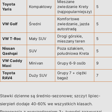
Mieszane
Toyota
Kompaktowy
zwiedzanie Krety
5
Yaris
(najpopularniejszy)
Komfortowe
VW Golf
Średni
zwiedzanie, jazda
5
autostradą
Drogi górskie,
VW T-Roc
Mały SUV
5
mieszany teren
Nissan
Poza szlakiem,
SUV
5
Qashqai
południowa Kreta
VW Caddy
Minivan
Grupy 6-9 osób
9
Maxi
Toyota
Grupy 7 + ciężki
Duży SUV
7
RAV4
bagaż
Stawki dzienne są średnio-sezonowe; szczyt lipiec-
sierpień dodaje 40-60% we wszystkich klasach.
Rezerwacja z wyprzedzeniem 3+ tygodni zazwyczaj