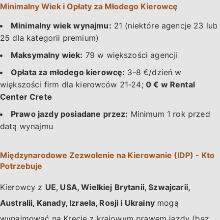
Minimalny Wiek i Opłaty za Młodego Kierowcę
Minimalny wiek wynajmu:
21 (niektóre agencje 23 lub
25 dla kategorii premium)
Maksymalny wiek:
79 w większości agencji
Opłata za młodego kierowcę:
3-8 €/dzień w
większości firm dla kierowców 21-24;
0 € w Rental
Center Crete
Prawo jazdy posiadane przez:
Minimum 1 rok przed
datą wynajmu
Międzynarodowe Zezwolenie na Kierowanie (IDP) - Kto
Potrzebuje
Kierowcy z
UE, USA, Wielkiej Brytanii, Szwajcarii,
Australii, Kanady, Izraela, Rosji i Ukrainy
mogą
wynajmować na Krecie z krajowym prawem jazdy (bez