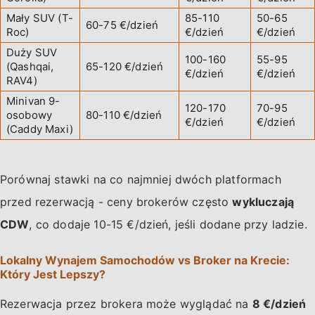
Mały SUV (T-
85-110
50-65
60-75 €/dzień
Roc)
€/dzień
€/dzień
Duży SUV
100-160
55-95
(Qashqai,
65-120 €/dzień
€/dzień
€/dzień
RAV4)
Minivan 9-
120-170
70-95
osobowy
80-110 €/dzień
€/dzień
€/dzień
(Caddy Maxi)
Porównaj stawki na co najmniej dwóch platformach
przed rezerwacją - ceny brokerów często
wykluczają
CDW
, co dodaje 10-15 €/dzień, jeśli dodane przy ladzie.
Lokalny Wynajem Samochodów vs Broker na Krecie:
Który Jest Lepszy?
Rezerwacja przez brokera może wyglądać na
8 €/dzień