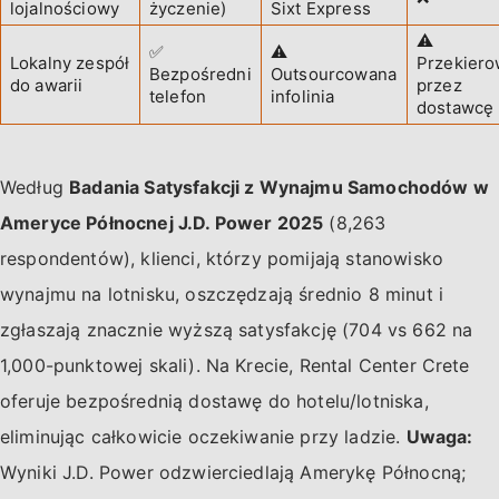
lojalnościowy
życzenie)
Sixt Express
⚠️
✅
⚠️
Lokalny zespół
Przekiero
Bezpośredni
Outsourcowana
do awarii
przez
telefon
infolinia
dostawcę
Według
Badania Satysfakcji z Wynajmu Samochodów w
Ameryce Północnej J.D. Power 2025
(8,263
respondentów), klienci, którzy pomijają stanowisko
wynajmu na lotnisku, oszczędzają średnio 8 minut i
zgłaszają znacznie wyższą satysfakcję (704 vs 662 na
1,000-punktowej skali). Na Krecie, Rental Center Crete
oferuje bezpośrednią dostawę do hotelu/lotniska,
eliminując całkowicie oczekiwanie przy ladzie.
Uwaga:
Wyniki J.D. Power odzwierciedlają Amerykę Północną;