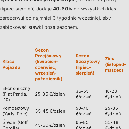
(lipiec-sierpień) dodaje
40-60%
do wszystkich klas -
zarezerwuj co najmniej 3 tygodnie wcześniej, aby
zablokować stawki poza sezonem.
Sezon
Przejściowy
Sezon
Zima
Klasa
(kwiecień-
Szczytowy
(listopad-
Pojazdu
czerwiec,
(lipiec-
marzec)
wrzesień-
sierpień)
październik)
Ekonomiczny
35-55
18-28
(Fiat Panda,
25-35 €/dzień
€/dzień
€/dzień
i10)
Kompaktowy
50-70
25-35
35-45 €/dzień
(Yaris, Polo)
€/dzień
€/dzień
Średni (Golf,
65-85
35-48
45-60 €/dzień
Corolla)
€/dzień
€/dzień