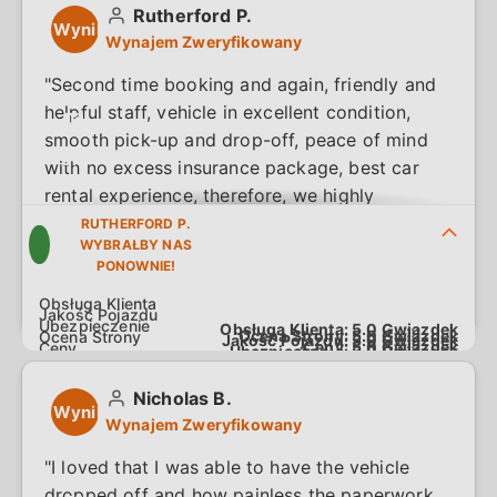
Rutherford P.
Wynik
Wynajem Zweryfikowany
5.0
"Second time booking and again, friendly and
helpful staff, vehicle in excellent condition,
na
smooth pick-up and drop-off, peace of mind
5.0
with no excess insurance package, best car
rental experience, therefore, we highly
recommend!!"
RUTHERFORD P.
WYBRAŁBY NAS
PONOWNIE!
Obsługa Klienta:
5.0
Gwiazdek
Ocena Strony:
5.0
Gwiazdek
Jakość Pojazdu:
5.0
Gwiazdek
Ceny:
5.0
Gwiazdek
Ubezpieczenie:
5.0
Gwiazdek
Nicholas B.
Wynik
Wynajem Zweryfikowany
5.0
"I loved that I was able to have the vehicle
dropped off and how painless the paperwork