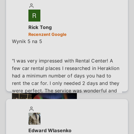
Rick Tong
Recenzent Google
Wynik 5 na 5
"I was very impressed with Rental Center! A
few car rental places I researched in Heraklion
had a minimum number of days you had to
rent the car for. I only needed 2 days and they
were perfect. The service was wonderful and
extremely friendly. Parking is always an issue
but they managed to drop off the car for me
at my hotel AND check out the car efficiently.
I wasn’t going to make my original drop off
time for the car, but they were very flexible
Edward Wlasenko