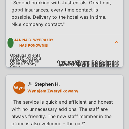
"Second booking with Justrentals. Great car,
good insurances, every time contact is
na
possible. Delivery to the hotel was in time.
5.0
Nice company contact."
JANINA B. WYBRAŁBY
NAS PONOWNIE!
Obsługa Klienta:
5.0
Gwiazdek
Ocena Strony:
5.0
Gwiazdek
Jakość Pojazdu:
5.0
Gwiazdek
Ceny:
5.0
Gwiazdek
Ubezpieczenie:
5.0
Gwiazdek
Stephen H.
Wynik
Wynajem Zweryfikowany
5.0
"The service is quick and efficient and honest
with no unnecessary add ons. The staff are
na
always friendly. The new staff member in the
5.0
office is also welcome - the cat!"