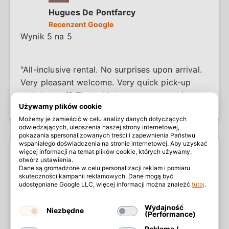
Hugues De Pontfarcy
Recenzent Google
Wynik 5 na 5
"All-inclusive rental. No surprises upon arrival.
Very pleasant welcome. Very quick pick-up
and drop-off. The vehicle was easy to drive
Używamy plików cookie
and in very good condition (208). No
Możemy je zamieścić w celu analizy danych dotyczących
complaints. I recommend it."
odwiedzających, ulepszenia naszej strony internetowej,
pokazania spersonalizowanych treści i zapewnienia Państwu
wspaniałego doświadczenia na stronie internetowej. Aby uzyskać
więcej informacji na temat plików cookie, których używamy,
otwórz ustawienia.
Dane są gromadzone w celu personalizacji reklam i pomiaru
skuteczności kampanii reklamowych. Dane mogą być
udostępniane Google LLC, więcej informacji można znaleźć
tutaj
.
Martin Svicek
Recenzent Google
Wydajność
Niezbędne
Wynik 5 na 5
(Performance)
Reklama /