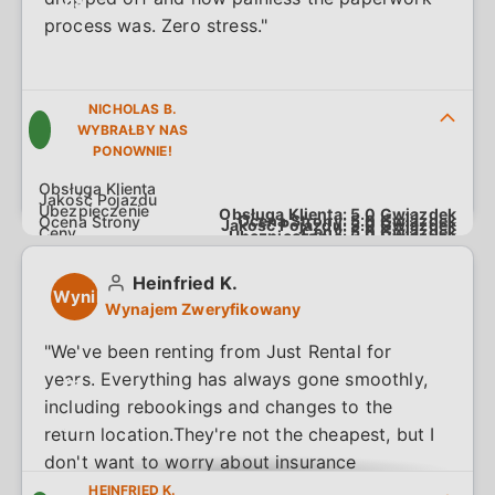
na
process was. Zero stress."
5.0
NICHOLAS B.
WYBRAŁBY NAS
PONOWNIE!
Obsługa Klienta:
5.0
Gwiazdek
Ocena Strony:
5.0
Gwiazdek
Jakość Pojazdu:
5.0
Gwiazdek
Ceny:
5.0
Gwiazdek
Ubezpieczenie:
5.0
Gwiazdek
Heinfried K.
Wynik
Wynajem Zweryfikowany
4.7
"We've been renting from Just Rental for
years. Everything has always gone smoothly,
na
including rebookings and changes to the
5.0
return location.They're not the cheapest, but I
don't want to worry about insurance
coverage while on vacation. They seem like a
HEINFRIED K.