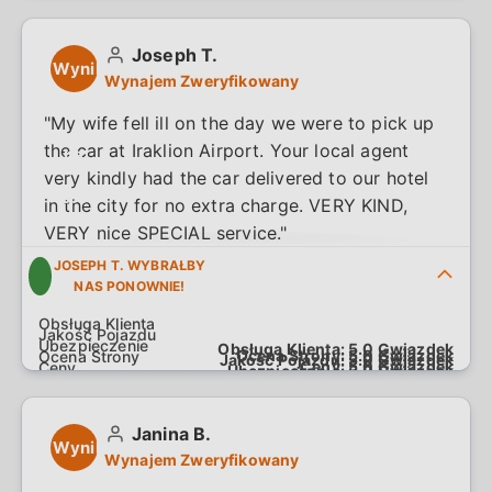
Joseph T.
Wynik
Wynajem Zweryfikowany
5.0
"My wife fell ill on the day we were to pick up
the car at Iraklion Airport. Your local agent
na
very kindly had the car delivered to our hotel
5.0
in the city for no extra charge. VERY KIND,
VERY nice SPECIAL service."
JOSEPH T. WYBRAŁBY
NAS PONOWNIE!
Obsługa Klienta:
5.0
Gwiazdek
Ocena Strony:
5.0
Gwiazdek
Jakość Pojazdu:
5.0
Gwiazdek
Ceny:
5.0
Gwiazdek
Ubezpieczenie:
5.0
Gwiazdek
Janina B.
Wynik
Wynajem Zweryfikowany
5.0