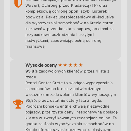
własnego auta. Skorzystaj z opcji „Zapłać później,
Waiver), Ochronę przed Kradzieżą (TP) oraz
zarezerwuj teraz" - rezerwacja bez płatności z góry.
kompleksową ochronę opon, szyb, lusterek i
podwozia. Pakiet ubezpieczeniowy all-inclusive
dla wypożyczalni samochodów na Krecie chroni
Rental Center Crete to lokalna wypożyczalnia z
kierowców przed kosztami napraw, opłatami za
siedzibą w Heraklionie - działamy nieprzerwanie
od
przypadkowe uszkodzenia i ukrytymi
1975 roku
(50+ lat doświadczenia), posiadamy
nadwyżkami, zapewniając pełną ochronę
finansową.
licencję Greckiej Organizacji Turystycznej (GNTO nr
1039E00810009100
) i oferujemy
17 kategorii
pojazdów
na całej Krecie: od ekonomicznych
Wysokie oceny
hatchbacków (Toyota Aygo, Hyundai i10) przez auta
95,8%
zadowolonych klientów przez 4 lata z
rodzinne (Skoda Octavia Automatyczna), SUV-y
rzędu.
Rental Center Crete to wiodąca wypożyczalnia
(Nissan Qashqai, Toyota RAV4) po elektryczną Teslę
samochodów na Krecie z potwierdzonym
Model Y. Każda stawka zawiera pełne
wskaźnikiem zadowolenia klientów wynoszącym
ubezpieczenie, nielimitowany przebieg,
95,8% przez ostatnie cztery lata z rzędu.
dodatkowego kierowcę gratis, fotelik dziecięcy i
Podróżni konsekwentnie chwalą niezawodne
pojazdy, przejrzyste ceny i responsywną obsługę
pomoc drogową 24/7. W lipcu i sierpniu rezerwuj
klienta w zweryfikowanych recenzjach online. Ta
60-90 dni wcześniej - automaty wyprzedają się jako
godna zaufania wypożyczalnia samochodów na
pierwsze.
Krecie oferuje szybkie rezerwacje, elastyczne