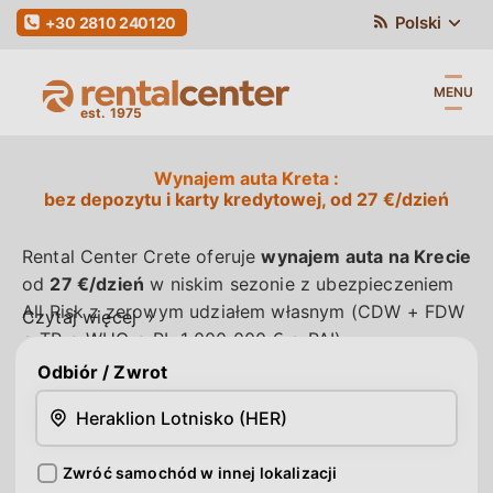
Polski
+30 2810 240120
MENU
Wynajem auta Kreta
bez depozytu i karty kredytowej, od 27 €/dzień
Rental Center Crete oferuje
wynajem auta na Krecie
od
27 €/dzień
w niskim sezonie z ubezpieczeniem
All Risk z zerowym udziałem własnym (CDW + FDW
Czytaj
więcej
+ TP + WUG + PL 1 000 000 € + PAI),
nielimitowanym przebiegiem,
bez depozytu i bez
Odbiór
/ Zwrot
karty kredytowej
, z darmową dostawą do hotelu,
darmowym fotelikiem dziecięcym i drugim kierowcą
w cenie. Akceptujemy karty debetowe
Zwróć samochód w innej lokalizacji
Visa/Mastercard, karty kredytowe oraz gotówkę -