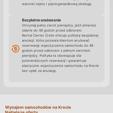
warunki najmu i pięciogwiazdkową obsługę.
Rental Center Crete oferuje trzy unikalne korzyści:
brak depozytu i brak blokady karty
(akceptujemy
Bezpłatne anulowanie
karty debetowe; konkurencja standardowo blokuje
Otrzymaj pełny zwrot pieniędzy, jeśli zmienisz
800-1200 €),
zerowy udział własny w
zdanie do 48 godzin przed odbiorem.
ubezpieczeniu
(brak dopłaty za szkody, CDW +
Rental Center Crete oferuje politykę bezpłatnej
anulacji, która pozwala klientom anulować
FDW + TP w cenie) oraz
gwarancja ceny finalnej
-
rezerwację wypożyczenia samochodu do 48
cena widoczna online to cena, którą płacisz przy
godzin przed odbiorem z pełnym zwrotem
odbiorze, bez ukrytych opłat ani sprzedaży
pieniędzy. Polityka ta obowiązuje dla
dodatkowego ubezpieczenia w biurze. Rezerwacja
potwierdzonych rezerwacji i gwarantuje
elastyczne wypożyczenie samochodu na Krecie
online po polsku, wsparcie 24/7 w 5 językach
bez opłat za anulację.
(polski, angielski, niemiecki, francuski, włoski).
Bezpłatna anulacja do 48 godzin przed odbiorem.
Wynajem samochodów na Krecie
Najtańsze oferty