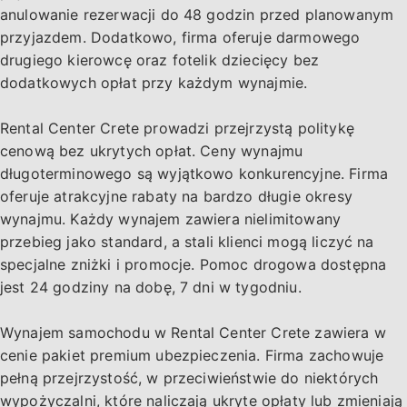
Heraklion Lotnisko (HER) (Kreta), wybierz
anulowanie rezerwacji do 48 godzin przed planowanym
przycisk "Zarezerwuj" powyżej.
przyjazdem. Dodatkowo, firma oferuje darmowego
drugiego kierowcę oraz fotelik dziecięcy bez
dodatkowych opłat przy każdym wynajmie.
Rental Center Crete prowadzi przejrzystą politykę
cenową bez ukrytych opłat. Ceny wynajmu
długoterminowego są wyjątkowo konkurencyjne. Firma
oferuje atrakcyjne rabaty na bardzo długie okresy
wynajmu. Każdy wynajem zawiera nielimitowany
przebieg jako standard, a stali klienci mogą liczyć na
specjalne zniżki i promocje. Pomoc drogowa dostępna
jest 24 godziny na dobę, 7 dni w tygodniu.
Wynajem samochodu w Rental Center Crete zawiera w
cenie pakiet premium ubezpieczenia. Firma zachowuje
pełną przejrzystość, w przeciwieństwie do niektórych
wypożyczalni, które naliczają ukryte opłaty lub zmieniają