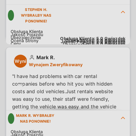
STEPHEN H.
WYBRAŁBY NAS
PONOWNIE!
Obsługa Klienta:
5.0
Gwiazdek
Ocena Strony:
5.0
Gwiazdek
Jakość Pojazdu:
5.0
Gwiazdek
Ceny:
5.0
Gwiazdek
Ubezpieczenie:
5.0
Gwiazdek
Mark R.
Wynik
Wynajem Zweryfikowany
4.8
"I have had problems with car rental
companies before who hit you with hidden
na
costs and old vehicles.Just rentals website
5.0
was easy to use, their staff were friendly,
getting the vehicle was easy and the vehicle
was nearly new and perfect for what I
MARK R. WYBRAŁBY
wanted. All costs were included with nothing
NAS PONOWNIE!
hidden.Returning the vehicle was equally easy