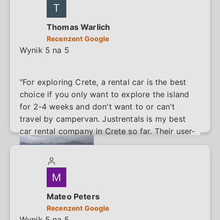
company from the airport with small children
(10 min)."
Thomas Warlich
Recenzent Google
Wynik 5 na 5
"For exploring Crete, a rental car is the best
choice if you only want to explore the island
for 2-4 weeks and don't want to or can't
travel by campervan. Justrentals is my best
car rental company in Crete so far. Their user-
friendly website makes registration very easy.
I was able to fill out all the paperwork from
home, and only my signature was required at
pickup. The pickup location could also be
changed quickly. The car was ready for
Mateo Peters
pickup at 10:00 AM in front of the small hotel
Recenzent Google
in the city center. I also appreciate the full-to-
Wynik 5 na 5