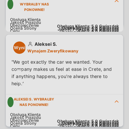
WYBRAŁBY NAS
professional company. We'll definitely rent
PONOWNIE!
from them again next year."
Obsługa Klienta:
5.0
Gwiazdek
Ocena Strony:
4.0
Gwiazdek
Jakość Pojazdu:
5.0
Gwiazdek
Ceny:
4.0
Gwiazdek
Ubezpieczenie:
5.0
Gwiazdek
Aleksei S.
Wynik
Wynajem Zweryfikowany
5.0
"We got exactly the car we wanted. Your
company makes us feel at ease in Crete, and
na
if anything happens, you're always there to
5.0
help."
ALEKSEI S. WYBRAŁBY
NAS PONOWNIE!
Obsługa Klienta:
5.0
Gwiazdek
Ocena Strony:
5.0
Gwiazdek
Jakość Pojazdu:
5.0
Gwiazdek
Ceny:
5.0
Gwiazdek
Ubezpieczenie:
5.0
Gwiazdek