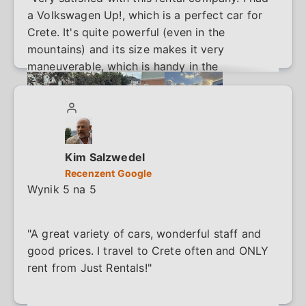
a Volkswagen Up!, which is a perfect car for
Crete. It's quite powerful (even in the
mountains) and its size makes it very
maneuverable, which is handy in the
sometimes very narrow streets. The car was
delivered to the hotel and picked up again at
the end of my vacation. The all-in price was
very competitive. The driver was very friendly
and easy to handle. The service was quick
Kim Salzwedel
and efficient. I highly recommend this."
Recenzent Google
Wynik 5 na 5
"A great variety of cars, wonderful staff and
good prices. I travel to Crete often and ONLY
rent from Just Rentals!"