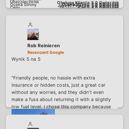
and they took me to the airport from the
Obsługa Klienta:
5.0
Gwiazdek
Ocena Strony:
5.0
Gwiazdek
Jakość Pojazdu:
5.0
Gwiazdek
Ceny:
4.0
Gwiazdek
rental company.I would recommend them to
Ubezpieczenie:
5.0
Gwiazdek
anyone and would definitely use them again."
Rob Reinieren
Recenzent Google
Wynik 5 na 5
"Friendly people, no hassle with extra
insurance or hidden costs, just a great car
without any worries, and they didn't even
make a fuss about returning it with a slightly
low fuel level. I chose this company because
of all the positive reviews, and that turned out
to be more than justified. Just be careful if
you are walking along the busy road to the