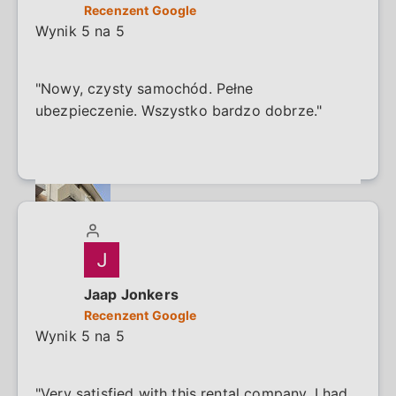
and even answered the phone close to 10 PM.
Recenzent Google
I did not incur any additional charges either. I
Wynik 5 na 5
highly recommend them! Thank you!"
"Nowy, czysty samochód. Pełne
ubezpieczenie. Wszystko bardzo dobrze."
Jaap Jonkers
Recenzent Google
Wynik 5 na 5
"Very satisfied with this rental company. I had