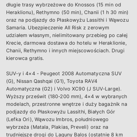
długie trasy wybrzeżowe do Knossos (15 min od
Heraklionu), Rethymno (50 min), Chanii (1 h 30 min)
oraz na podjazdy do Płaskowyżu Lassithi i Wąwozu
Samaria. Ubezpieczenie All Risk z zerowym
udziałem własnym, nielimitowany przebieg po całej
Krecie, darmowa dostawa do hotelu w Heraklionie,
Chanii, Rethymno i innych miejscowościach. Drugi
kierowca gratis.
SUV-y i 4×4 - Peugeot 2008 Automatyczna SUV
(G), Nissan Qashqai (G1), Toyota RAV4
Automatyczna (G2) i Volvo XC90 (J SUV-Large).
Wyższy prześwit (180-200 mm), 4×4 w wybranych
modelach, przestronne wnętrze i duży bagażnik na
podjazdy do Płaskowyżu Lassithi, Białych Gór
(Lefka Ori), Wąwozu Imbros, południowego
wybrzeża (Matala, Plakias, Preveli) oraz na
trudniejsze drogi do Laguny Balos (ostatnie 8 km