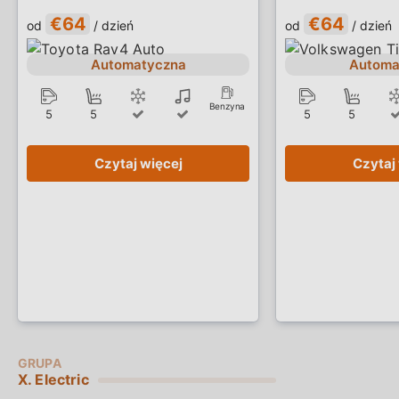
€64
€64
od
/ dzień
od
/ dzień
Automatyczna
Automa
Benzyna
5
5
5
5
Czytaj więcej
Czytaj
X. Electric