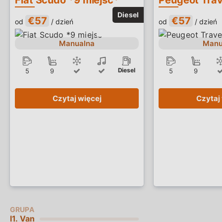
Fiat Scudo *9 miejsc*
€57
€57
od
/ dzień
od
/ dzień
Manualna
Manu
Diesel
5
9
5
9
Czytaj więcej
Czytaj
I1. Van