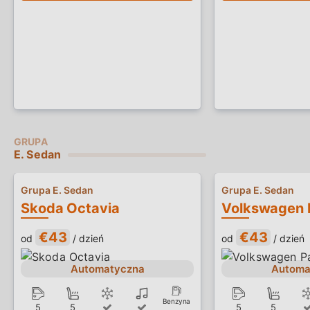
E. Sedan
Grupa E. Sedan
Grupa E. Sedan
Skoda Octavia
Volkswagen 
€43
€43
od
/ dzień
od
/ dzień
Automatyczna
Automa
Benzyna
5
5
5
5