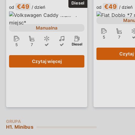
€49
€49
od
/ dzień
od
/ dzień
Manu
Manualna
5
7
Diesel
5
7
Czytaj
Czytaj więcej
H1. Minibus