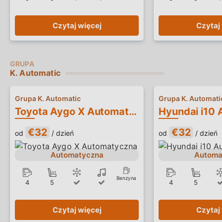
Czytaj więcej
Czytaj
K. Automatic
Grupa K. Automatic
Grupa K. Automati
Toyota Aygo X Automatyczna
€32
€32
od
/ dzień
od
/ dzień
Automatyczna
Automa
Benzyna
4
5
4
5
Czytaj więcej
Czytaj