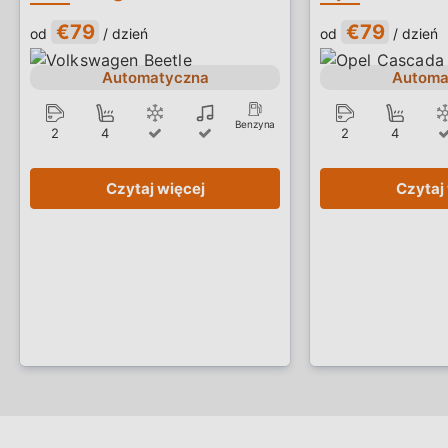
€79
€79
od
/ dzień
od
/ dzień
Automatyczna
Automa
Benzyna
2
4
2
4
Czytaj więcej
Czytaj