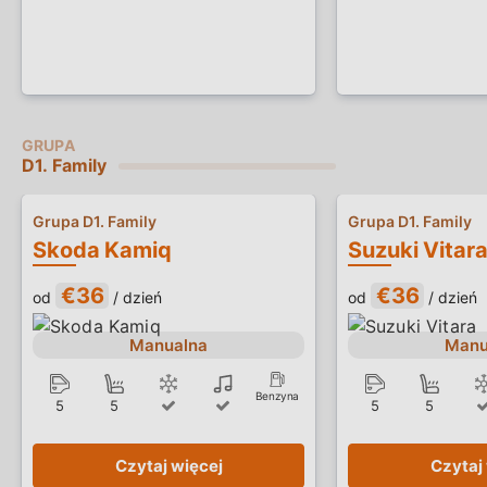
D1. Family
Grupa D1. Family
Grupa D1. Family
Skoda Kamiq
Suzuki Vitar
€36
€36
od
/ dzień
od
/ dzień
Manualna
Manu
Benzyna
5
5
5
5
Czytaj więcej
Czytaj