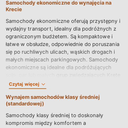
Samochody ekonomiczne do wynajęcia na
Krecie
Samochody ekonomiczne oferują przystępny i
wydajny transport, idealny dla podróżnych z
ograniczonym budżetem. Są kompaktowe i
łatwe w obsłudze, odpowiednie do poruszania
się po ruchliwych ulicach, wąskich drogach i
małych miejscach parkingowych. Samochody
ekonomiczne są idealne dla podróżujących
solo, par lub małych grup zwiedzających Kretę
bez przekraczania budżetu, stawiając na
Czytaj
więcej
praktyczność i niezawodność.
Wynajem samochodów klasy średniej
(standardowej)
1. Toyota Aygo
Samochody klasy średniej to doskonały
Toyota Aygo to kompaktowy, wydajny
kompromis między komfortem a
samochód z 5 drzwiami, oferujący