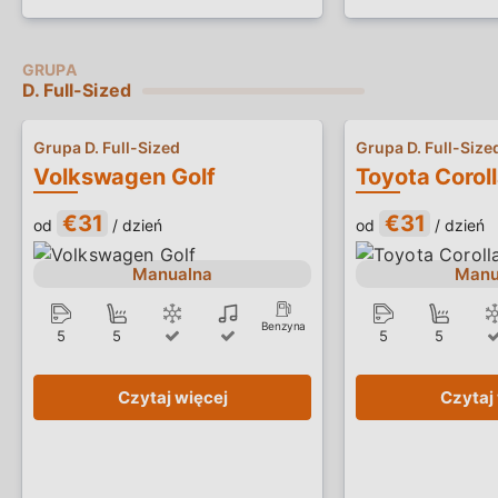
Crete wraz z ich cechami i specyfikacjami.
D. Full-Sized
Grupa D. Full-Sized
Grupa D. Full-Size
Volkswagen Golf
Toyota Corol
€31
€31
od
/ dzień
od
/ dzień
Manualna
Manu
Benzyna
5
5
5
5
Czytaj więcej
Czytaj