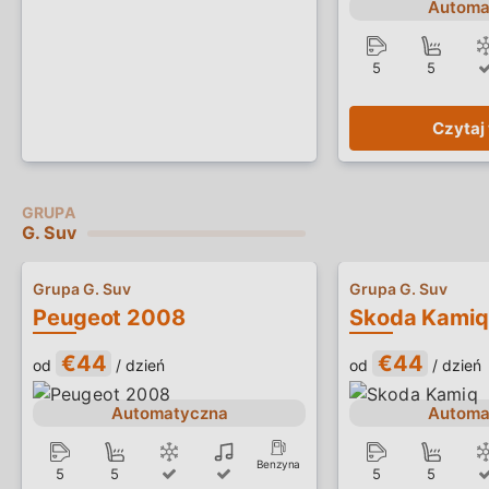
Automa
5
5
Czytaj
G. Suv
Grupa G. Suv
Grupa G. Suv
Peugeot 2008
Skoda Kamiq
€44
€44
od
/ dzień
od
/ dzień
Automatyczna
Automa
Benzyna
5
5
5
5