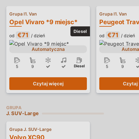
Grupa I1. Van
Grupa I1. Van
Opel Vivaro *9 miejsc*
€71
€71
od
/ dzień
od
/ dzień
Automatyczna
Automa
Diesel
5
9
5
9
Czytaj więcej
Czytaj
J. SUV-Large
Grupa J. SUV-Large
Volvo XC90