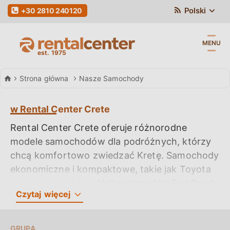
Polski
+30 2810 240120
MENU
Car Hire
Strona główna
Nasze Samochody
w Rental Center Crete
Rental Center Crete oferuje różnorodne
modele samochodów dla podróżnych, którzy
chcą komfortowo zwiedzać Kretę. Samochody
ekonomiczne i kompaktowe, takie jak Toyota
Aygo, Peugeot 108, Volkswagen Up, Fiat Panda
Czytaj
więcej
i Hyundai i10, to oszczędne opcje o niskim
zużyciu paliwa, idealne dla podróżnych z
ograniczonym budżetem i małych grup,