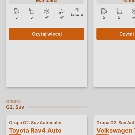
Manualna
Manu
Benzyna
5
5
5
5
Czytaj więcej
Czytaj
G2. Suv
Grupa G2. Suv Automatic
Grupa G2. Suv Aut
Toyota Rav4 Auto
Volkswagen 