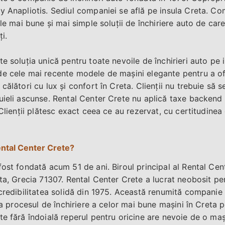
y Anapliotis. Sediul companiei se află pe insula Creta. Com
ele mai bune și mai simple soluții de închiriere auto de car
i.
e soluția unică pentru toate nevoile de închirieri auto pe 
e cele mai recente modele de mașini elegante pentru a ofer
călători cu lux și confort în Creta. Clienții nu trebuie să s
uieli ascunse. Rental Center Crete nu aplică taxe backend 
 Clienții plătesc exact ceea ce au rezervat, cu certitudine
ental Center Crete?
ost fondată acum 51 de ani. Biroul principal al Rental Cent
eta, Grecia 71307. Rental Center Crete a lucrat neobosit pe
credibilitatea solidă din 1975. Această renumită companie 
ta procesul de închiriere a celor mai bune mașini în Creta pe
e fără îndoială reperul pentru oricine are nevoie de o maș