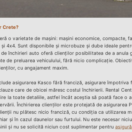
r Crete?
eră o varietate de mașini: mașini economice, compacte, fami
și 4x4. Sunt disponibile și microbuze și dube ideale pentr
e închirieri auto oferă clienților posibilitatea de a anula 
te de preluarea vehiculului, fără nicio complicație. Obiect
lienților, cu angajament maxim.
lude asigurarea Kasco fără franciză, asigurare împotriva fu
 clauze care de obicei măresc costul închirierii. Rental Ce
vire la toate detaliile, astfel încât aceștia să poată face o
vării. Închirierea clienților este protejată de asigurarea
ienții nu plătesc nicio franciză, cu condiția ca utilizarea m
 chiar și în cazul daunelor sau furtului. Nu este necesar nic
inii și nu se solicită niciun cost suplimentar pentru
asigură