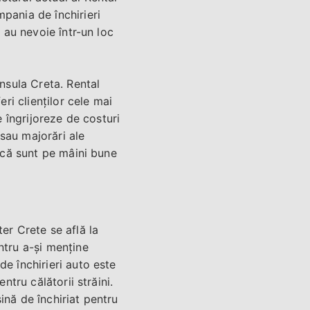
pania de închirieri
e au nevoie într-un loc
insula Creta. Rental
i clienților cele mai
e îngrijoreze de costuri
sau majorări ale
a că sunt pe mâini bune
er Crete se află la
ntru a-și menține
de închirieri auto este
ntru călătorii străini.
ină de închiriat pentru