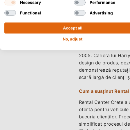
Necessary
Performance
5
1
Functional
Advertising
Accept all
No, adjust
Conducerea lui Harry A
calități. Rental Cente
2005. Cariera lui Harry
design de produs, dezv
demonstrează reputați
scară largă de clienți ș
Cum a susținut Rental 
Rental Center Crete a 
ofertă pentru vehicule
bucuria clienților. Pro
simplificat procesul d