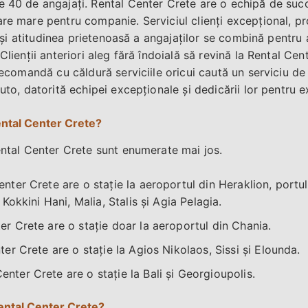
e 40 de angajați. Rental Center Crete are o echipă de suc
re mare pentru companie. Serviciul clienți excepțional, pr
tea și atitudinea prietenoasă a angajaților se combină pentr
 Clienții anteriori aleg fără îndoială să revină la Rental Ce
 recomandă cu căldură serviciile oricui caută un serviciu de î
auto, datorită echipei excepționale și dedicării lor pentru e
Rental Center Crete?
Rental Center Crete sunt enumerate mai jos.
nter Crete are o stație la aeroportul din Heraklion, portul
okkini Hani, Malia, Stalis și Agia Pelagia.
r Crete are o stație doar la aeroportul din Chania.
er Crete are o stație la Agios Nikolaos, Sissi și Elounda.
enter Crete are o stație la Bali și Georgioupolis.
ental Center Crete?