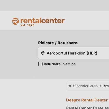
Ridicare
/ Returnare
Returnare în alt loc
Car Hire
Închirieri Auto
Des
Despre Rental Center
Rental Center Crete es