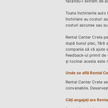
făcându-l extrem de ac
Toate închirierile aut
închiriere au costuri a
costuri ascunse sau surp
Rental Center Crete per
după bunul plac, fără a
compania să vă ajute să
Feedback-ul primit de 
și tocmai acesta este m
Unde se află Rental Ce
Rental Center Crete se 
convenabile. Deservește
Câți angajați are Rent