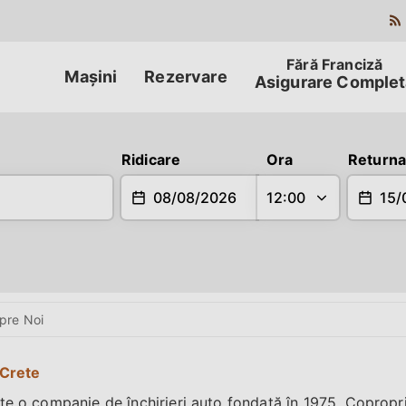
Mașini
Rezervare
Asigurare Complet
Returnare
Ridicare
Ora
Returna
pre Noi
 Crete
te o companie de închirieri auto fondată în 1975. Copropri