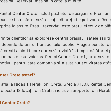
cesibil. Rezervați mașina în câteva minute.
o Rental Center Crete includ pachetul de asigurare Premiu
scunse și nu informează clienții că prețurile pot varia. Ren
rize la sosire. Prețul rezervării este prețul efectiv de plăt
mite clienților să exploreze centrul orașului, satele sau t
 depinde de orarul transportului public. Alegeți punctul de 
 creați amintiri care durează o viață în timpul călătoriei p
companie este valoros. Rental Center Crete își tratează oas
otivul pentru care compania și-a susținut activitatea atâți
nter Crete astăzi?
află la Nidas 1, Heraklion, Creta, Grecia 71307. Rental Cen
 peste 18 locații din Creta, inclusiv aeroportul din Herakl
al Center Crete?