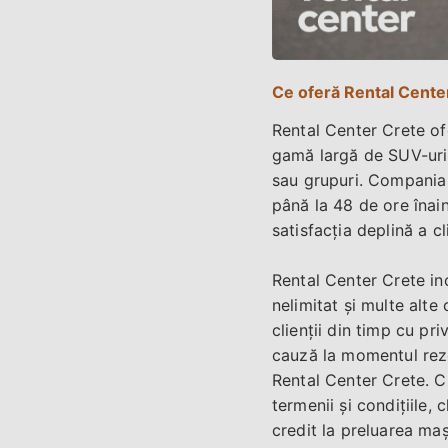
Ce oferă Rental Cente
Rental Center Crete of
gamă largă de SUV-uri 
sau grupuri. Compania d
până la 48 de ore înain
satisfacția deplină a c
Rental Center Crete inc
nelimitat și multe alte
clienții din timp cu pri
cauză la momentul rezer
Rental Center Crete. Cl
termenii și condițiile,
credit la preluarea maș