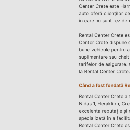
Center Crete este Harr
auto oferă clienților c
în care nu sunt rezidenț
Rental Center Crete est
Center Crete dispune d
bune vehicule pentru a 
suplimentare sau chelt
tarifelor de asigurare.
la Rental Center Crete.
Când a fost fondată R
Rental Center Crete a f
Nidas 1, Heraklion, Cr
excelenta reputație și 
specializată în a facili
Rental Center Crete est