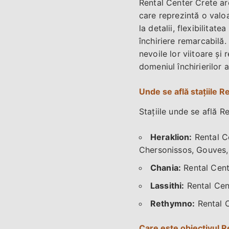
Rental Center Crete ar
care reprezintă o valoa
la detalii, flexibilita
închiriere remarcabilă.
nevoile lor viitoare și
domeniul închirierilor 
Unde se află stațiile 
Stațiile unde se află 
Heraklion:
Rental Ce
Chersonissos, Gouves, K
Chania:
Rental Cente
Lassithi:
Rental Cent
Rethymno:
Rental C
Care este obiectivul R