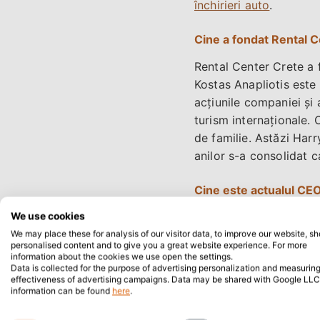
închirieri auto
.
Cine a fondat Rental 
Rental Center Crete a f
Kostas Anapliotis este 
acțiunile companiei și 
turism internaționale. C
de familie. Astăzi Harry
anilor s-a consolidat c
Cine este actualul CEO
Actualul CEO al Renta
We use cookies
Rental Center Crete es
We may place these for analysis of our visitor data, to improve our website, s
personalised content and to give you a great website experience. For more
Crete a fost de 95,8% 
information about the cookies we use open the settings.
Data is collected for the purpose of advertising personalization and measuring
fideli. Compania înregi
effectiveness of advertising campaigns. Data may be shared with Google LLC
information can be found
here
.
ANI
LUNI