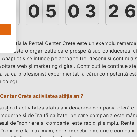
0
7
0
5
0
3
2
6
napliotis la Rental Center Crete este un exemplu remarcabi
r Crete este o organizație care prosperă sub conducerea lui
 Anapliotis se întinde pe aproape trei decenii și continuă s
oltare web și marketing digital. Contribuțiile continue ale
a sa ca profesionist experimentat, a cărui competență es
i colegi.
Center Crete activitatea atâția ani?
susținut activitatea atâția ani deoarece compania oferă cl
 moderne și de înaltă calitate, pe care compania este mând
cesul de închiriere al companiei este rapid și simplu. Renta
e închiriere la maximum, spre deosebire de unele companii d