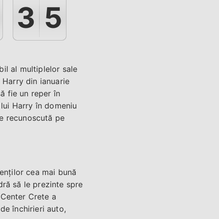
3
6
l al multiplelor sale
 Harry din ianuarie
ă fie un reper în
 lui Harry în domeniu
te recunoscută pe
ienților cea mai bună
ră să le prezinte spre
l Center Crete a
e închirieri auto,