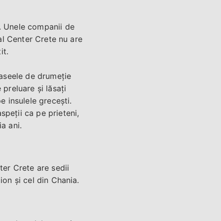
m. Unele companii de
tal Center Crete nu are
it.
raseele de drumeție
preluare și lăsați
e insulele grecești.
peții ca pe prieteni,
a ani.
ter Crete are sedii
ion și cel din Chania.