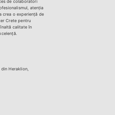
ces de colaboratori
ofesionalismul, atenția
u a crea o experiență de
nter Crete pentru
naltă calitate în
xcelență.
 din Heraklion,