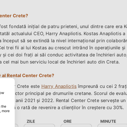
Center Crete?
ost fondată inițial de patru prieteni, unul dintre care era K
tatăl actualului CEO, Harry Anapliotis. Kostas Anapliotis a 
a început să se extindă la nivel internațional prin colabor
ei trei fii ai lui Kostas au crescut intrând în operațiunile 
 și cei doi frați ai săi conduc activitatea de închirieri aut
a cel mai bun serviciu local de închirieri auto din Creta.
 al Rental Center Crete?
l Center Crete este
Harry Anapliotis
împreună cu cei 2 frați
te un actor principal pe drumurile cretane. Scorul de eval
how
pentru anii 2021 și 2022. Rental Center Crete servește un
 the
strează o rată de revenire a clienților în creștere cu 30%.
, more
ZILE
ORE
MINUTE