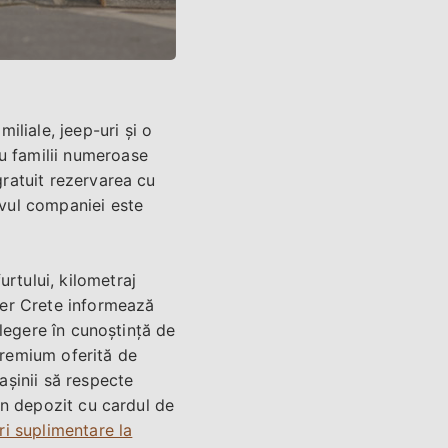
liale, jeep-uri și o
u familii numeroase
gratuit rezervarea cu
ivul companiei este
rtului, kilometraj
nter Crete informează
 alegere în cunoștință de
 Premium oferită de
așinii să respecte
iun depozit cu cardul de
ri suplimentare la