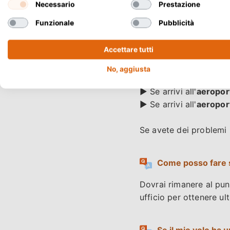
Quanti conducenti
Necessario
Prestazione
Funzionale
Pubblicità
I nostri prezzi includ
possibile aggiungere u
Accettare tutti
No, aggiusta
Come ci incontria
► Se arrivi all'
aeroport
► Se arrivi all'
aeropor
Se avete dei problemi
Come posso fare se
Dovrai rimanere al punt
ufficio per ottenere ulte