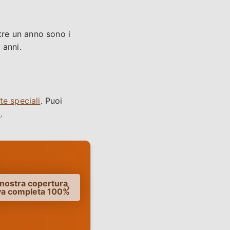
ltre un anno sono i
 anni.
te speciali
. Puoi
o
.
 nostra copertura
iva completa 100%