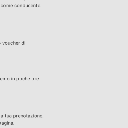
to come conducente.
uo voucher di
eremo in poche ore
 la tua prenotazione.
pagina.