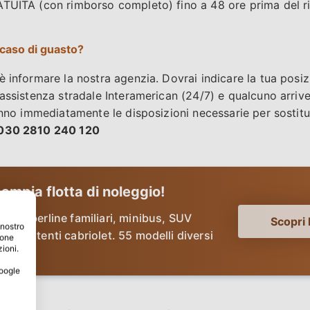
TUITA (con rimborso completo) fino a 48 ore prima del rit
 caso di guasto?
 informare la nostra agenzia. Dovrai indicare la tua posizi
'assistenza stradale Interamerican (24/7) e qualcuno arriv
anno immediatamente le disposizioni necessarie per sostitui
030 2810 240 120
 ampia flotta di noleggio!
atte, berline familiari, minibus, SUV
Scopri 
 nostro
o divertenti cabriolet. 55 modelli diversi
ione
zioni.
Google