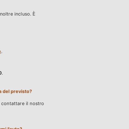
noltre incluso. È
o
.
0
.
a del previsto?
 contattare il nostro