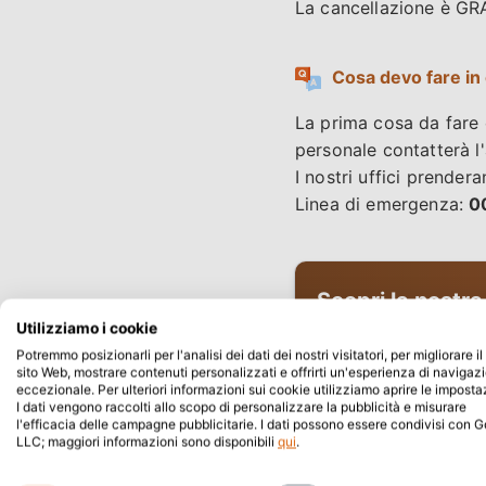
La cancellazione è GRA
Cosa devo fare in
La prima cosa da fare è
personale contatterà l
I nostri uffici prender
Linea di emergenza:
0
Scopri la nostra
Utilizziamo i cookie
Scegli tra auto comp
Potremmo posizionarli per l'analisi dei dati dei nostri visitatori, per migliorare il
comodi, auto ibride 
sito Web, mostrare contenuti personalizzati e offrirti un'esperienza di navigaz
eccezionale. Per ulteriori informazioni sui cookie utilizziamo aprire le imposta
disponibili.
I dati vengono raccolti allo scopo di personalizzare la pubblicità e misurare
l'efficacia delle campagne pubblicitarie. I dati possono essere condivisi con 
LLC; maggiori informazioni sono disponibili
qui
.