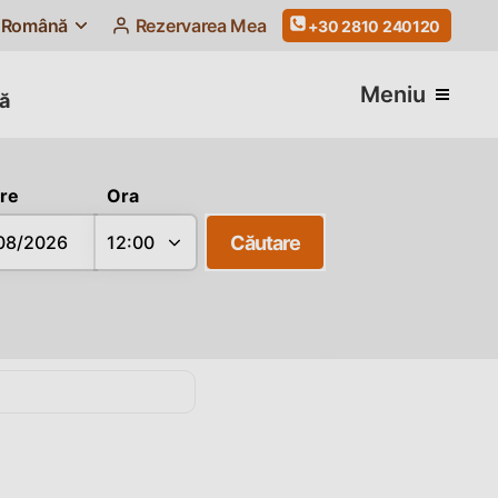
Română
Rezervarea Mea
+30 2810 240120
Meniu
ă
re
Ora
Căutare