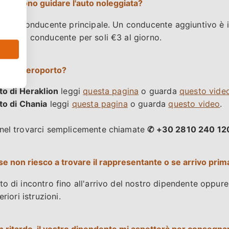
 possono guidare l'auto noleggiata?
ono un conducente principale. Un conducente aggiuntivo è i
n terzo conducente per soli €3 al giorno.
mo in aeroporto?
o di Heraklion
leggi
questa pagina
o guarda
questo vide
to di Chania
leggi
questa pagina
o guarda
questo video
.
 nel trovarci semplicemente chiamate
✆ +30 2810 240 12
 non riesco a trovare il rappresentante o se arrivo prim
o di incontro fino all'arrivo del nostro dipendente oppure
riori istruzioni.