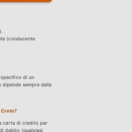
).
iente (conducente
specifico di un
to dipende sempre dalla
r Crete?
a carta di credito per
di debito (qualsiasi