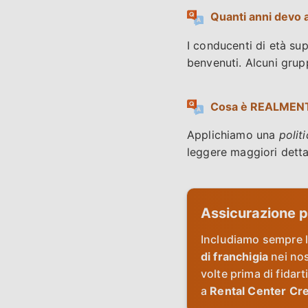
Quanti anni devo 
I conducenti di età sup
benvenuti. Alcuni grup
Cosa è REALMENTE 
Applichiamo una
polit
leggere maggiori detta
Assicurazione pe
Includiamo sempre 
di franchigia
nei nos
volte prima di fidar
a
Rental Center Cr