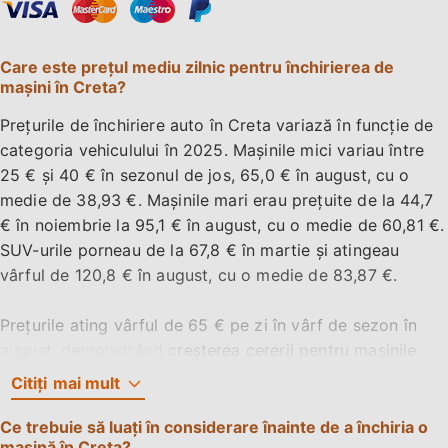
Care este prețul mediu zilnic pentru închirierea de
mașini în Creta?
Prețurile de închiriere auto în Creta variază în funcție de
categoria vehiculului în 2025. Mașinile mici variau între
25 € și 40 € în sezonul de jos, 65,0 € în august, cu o
medie de 38,93 €. Mașinile mari erau prețuite de la 44,7
€ în noiembrie la 95,1 € în august, cu o medie de 60,81 €.
SUV-urile porneau de la 67,8 € în martie și atingeau
vârful de 120,8 € în august, cu o medie de 83,87 €.
Prețurile ating vârful de 65 € pe zi în vârf de sezon în
august, demonstrând creșterea cererii pentru mașinile
mici în sezonul turistic de vârf. Gama de prețuri
Citiți
mai mult
conturează peisajul în schimbare al închirierii auto în
Creta, satisfăcând o gamă largă de gusturi și
Ce trebuie să luați în considerare înainte de a închiria o
mașină în Creta?