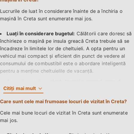
constrângeri bugetare pe parcursul anului.
Lucrurile de luat în considerare înainte de a închiria o
Cu câte zile în avans au rezervat oamenii închirierea de
mașină în Creta sunt enumerate mai jos.
mașini în Creta pentru 2025?
În 2025, cea mai timpurie rezervare de închiriere auto în
Luați în considerare bugetul:
Călătorii care doresc să
Creta a fost efectuată cu 182 de zile înainte pentru luna
închirieze o mașină pe insula greacă Creta trebuie să se
decembrie, marcând cel mai lung timp de avans al anului.
încadreze în limitele lor de cheltuieli. A opta pentru un
Cel mai scurt timp de avans s-a înregistrat în ianuarie,
vehicul mai compact și eficient din punct de vedere al
când rezervările se făceau cu doar 11 zile înainte. În
consumului de combustibil este o abordare inteligentă
cursul verii, august s-a remarcat cu o medie de 63 de zile
pentru a menține cheltuielile de vacanță.
în avans, reflectând cererea ridicată și planificarea
Alegeți tipul de vehicul:
Alegeți o mașină care să
anticipată față de majoritatea celorlalte luni.
Citiți
mai mult
acomodeze prompt și confortabil toate persoanele care
călătoresc cu dumneavoastră, precum și bagajele
Cât de mulțumiți au fost clienții anteriori de Rental
Care sunt cele mai frumoase locuri de vizitat în Creta?
acestora, ținând cont de numărul de persoane și de
Center Crete?
cantitatea de bagaje.
Cele mai bune locuri de vizitat în Creta sunt enumerate
Clienții anteriori au rămas mulțumiți de Rental Center
mai jos.
Numărați numărul de pasageri:
A lua în considerare
Crete. Primesc o evaluare medie de satisfacție a clienților
numărul de pasageri este esențial pentru a asigura o
de 97% de la cei 3093 de clienți anteriori. Unele recenzii