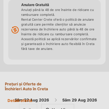
depozit și fără blocare card
(acceptăm carduri de
Anulare Gratuită
debit; concurența blochează standard 800-1.200 €),
Anulați până la 48 de ore înainte de ridicare cu
rambursare completă.
franciză zero la asigurare
(fără plată suplimentară
Rental Center Crete oferă o politică de anulare
pentru daune, CDW + FDW + TP incluse) și
garanția
gratuită care permite clienților să anuleze
prețului final
- prețul afișat online este prețul plătit
rezervarea de închiriere auto până la 48 de ore
la ridicare, fără taxe ascunse și fără vânzări de
înainte de ridicare cu rambursare completă.
Această politică se aplică rezervărilor confirmate
asigurări suplimentare la birou. Rezervare online în
și garantează o închiriere auto flexibilă în Creta
română, asistență 24/7 în 5 limbi (română, engleză,
fără taxe de anulare.
germană, franceză, italiană). Anulare gratuită până
la 48 de ore înainte de ridicare.
Prețuri și Oferte de
Închirieri Auto în Creta
Sâm
22 Aug
2026
Sâm
29 Aug
2026
Detalii ofertă