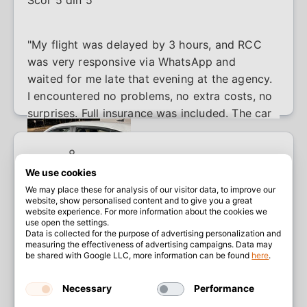
Scor 5 din 5
"My flight was delayed by 3 hours, and RCC
was very responsive via WhatsApp and
waited for me late that evening at the agency.
I encountered no problems, no extra costs, no
surprises. Full insurance was included. The car
had 71,000 km on it and was running well."
We use cookies
We may place these for analysis of our visitor data, to improve our
website, show personalised content and to give you a great
Rick Tong
website experience. For more information about the cookies we
Recenzent Google
use open the settings.
Data is collected for the purpose of advertising personalization and
Scor 5 din 5
measuring the effectiveness of advertising campaigns. Data may
be shared with Google LLC, more information can be found
here
.
"I was very impressed with Rental Center! A
Necessary
Performance
few car rental places I researched in Heraklion