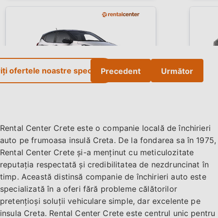
ți ofertele noastre speciale
Precedent
Următor
Rental Center Crete este o companie locală de închirieri
€
/ zi
auto pe frumoasa insulă Creta. De la fondarea sa în 1975,
Rental Center Crete și-a menținut cu meticulozitate
Rezervați oferta
reputația respectată și credibilitatea de nezdruncinat în
timp. Această distinsă companie de închirieri auto este
specializată în a oferi fără probleme călătorilor
pretențioși soluții vehiculare simple, dar excelente pe
insula Creta. Rental Center Crete este centrul unic pentru