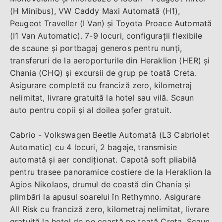
(H Minibus), VW Caddy Maxi Automată (H1),
Peugeot Traveller (I Van) și Toyota Proace Automată
(I1 Van Automatic). 7-9 locuri, configurații flexibile
de scaune și portbagaj generos pentru nunți,
transferuri de la aeroporturile din Heraklion (HER) și
Chania (CHQ) și excursii de grup pe toată Creta.
Asigurare completă cu franciză zero, kilometraj
nelimitat, livrare gratuită la hotel sau vilă. Scaun
auto pentru copii și al doilea șofer gratuit.
Cabrio - Volkswagen Beetle Automată (L3 Cabriolet
Automatic) cu 4 locuri, 2 bagaje, transmisie
automată și aer condiționat. Capotă soft pliabilă
pentru trasee panoramice costiere de la Heraklion la
Agios Nikolaos, drumul de coastă din Chania și
plimbări la apusul soarelui în Rethymno. Asigurare
All Risk cu franciză zero, kilometraj nelimitat, livrare
gratuită la hotel de pe coastă pe toată Creta. Scaun