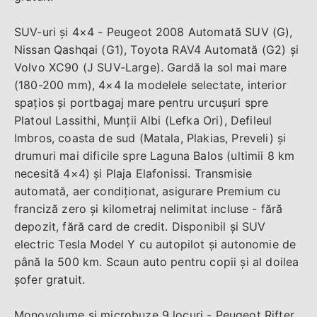
SUV-uri și 4×4 - Peugeot 2008 Automată SUV (G),
Nissan Qashqai (G1), Toyota RAV4 Automată (G2) și
Volvo XC90 (J SUV-Large). Gardă la sol mai mare
(180-200 mm), 4×4 la modelele selectate, interior
spațios și portbagaj mare pentru urcușuri spre
Platoul Lassithi, Munții Albi (Lefka Ori), Defileul
Imbros, coasta de sud (Matala, Plakias, Preveli) și
drumuri mai dificile spre Laguna Balos (ultimii 8 km
necesită 4×4) și Plaja Elafonissi. Transmisie
automată, aer condiționat, asigurare Premium cu
franciză zero și kilometraj nelimitat incluse - fără
depozit, fără card de credit. Disponibil și SUV
electric Tesla Model Y cu autopilot și autonomie de
până la 500 km. Scaun auto pentru copii și al doilea
șofer gratuit.
Monovolume și microbuze 9 locuri - Peugeot Rifter