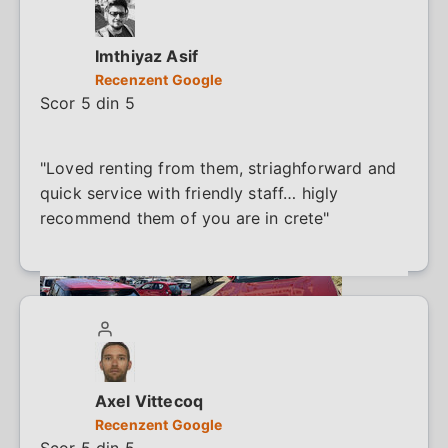
Especially those new to Crete can find some
helpful information here. These tips are
available free of charge and even without a
Imthiyaz Asif
rental agreement. I was very satisfied with the
Recenzent Google
car and service and can highly recommend
Scor 5 din 5
Justrentals - car rental in Crete."
"Loved renting from them, striaghforward and
quick service with friendly staff… higly
recommend them of you are in crete"
Axel Vittecoq
Recenzent Google