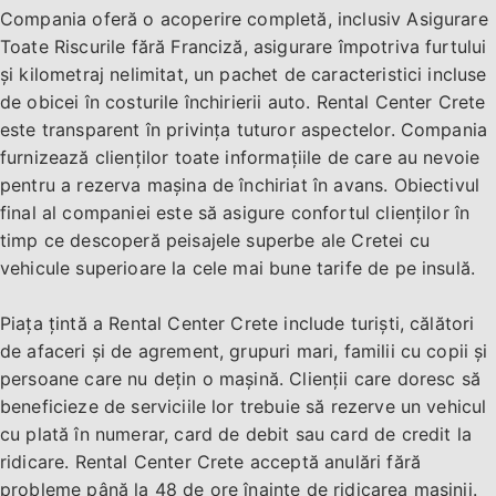
Compania oferă o acoperire completă, inclusiv Asigurare
Toate Riscurile fără Franciză, asigurare împotriva furtului
și kilometraj nelimitat, un pachet de caracteristici incluse
de obicei în costurile închirierii auto. Rental Center Crete
este transparent în privința tuturor aspectelor. Compania
furnizează clienților toate informațiile de care au nevoie
pentru a rezerva mașina de închiriat în avans. Obiectivul
final al companiei este să asigure confortul clienților în
timp ce descoperă peisajele superbe ale Cretei cu
vehicule superioare la cele mai bune tarife de pe insulă.
Piața țintă a Rental Center Crete include turiști, călători
de afaceri și de agrement, grupuri mari, familii cu copii și
persoane care nu dețin o mașină. Clienții care doresc să
beneficieze de serviciile lor trebuie să rezerve un vehicul
cu plată în numerar, card de debit sau card de credit la
ridicare. Rental Center Crete acceptă anulări fără
probleme până la 48 de ore înainte de ridicarea mașinii.