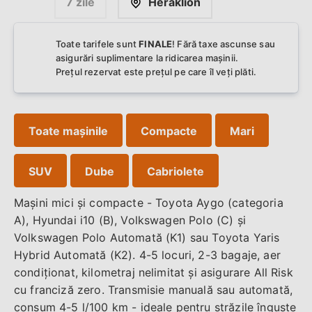
7 zile
Heraklion
Toate tarifele sunt
FINALE
! Fără taxe ascunse sau
asigurări suplimentare la ridicarea mașinii.
Prețul rezervat este prețul pe care îl veți plăti.
Toate mașinile
Compacte
Mari
SUV
Dube
Cabriolete
Mașini mici și compacte - Toyota Aygo (categoria
A), Hyundai i10 (B), Volkswagen Polo (C) și
Volkswagen Polo Automată (K1) sau Toyota Yaris
Hybrid Automată (K2). 4-5 locuri, 2-3 bagaje, aer
condiționat, kilometraj nelimitat și asigurare All Risk
cu franciză zero. Transmisie manuală sau automată,
consum 4-5 l/100 km - ideale pentru străzile înguste