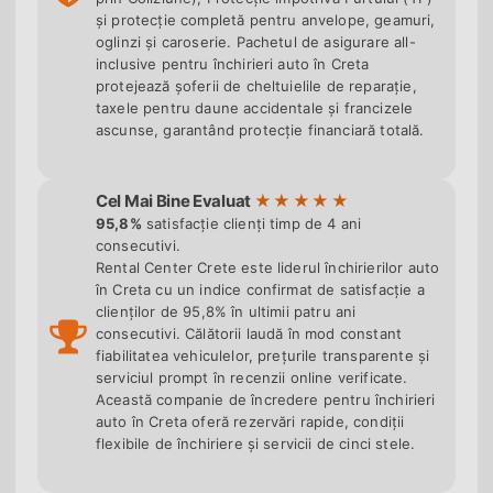
avans.
și protecție completă pentru anvelope, geamuri,
oglinzi și caroserie. Pachetul de asigurare all-
inclusive pentru închirieri auto în Creta
Rental Center Crete este o închiriere auto locală cu
protejează șoferii de cheltuielile de reparație,
sediul în Heraklion - funcționăm neîntrerupt
din
taxele pentru daune accidentale și francizele
1975
(50+ ani de experiență), deținem licența
ascunse, garantând protecție financiară totală.
Organizației Naționale de Turism din Grecia (GNTO
nr.
1039E00810009100
) și oferim
17 categorii de
Cel Mai Bine Evaluat
vehicule
pe toată Creta: de la hatchback-uri
95,8%
satisfacție clienți timp de 4 ani
economice (Toyota Aygo, Hyundai i10) prin mașini
consecutivi.
de familie (Skoda Octavia Automată), SUV-uri
Rental Center Crete este liderul închirierilor auto
(Nissan Qashqai, Toyota RAV4) până la Tesla Model
în Creta cu un indice confirmat de satisfacție a
clienților de 95,8% în ultimii patru ani
Y electric. Fiecare tarif include asigurare completă,
consecutivi. Călătorii laudă în mod constant
kilometraj nelimitat, al doilea șofer gratuit, scaun
fiabilitatea vehiculelor, prețurile transparente și
auto pentru copii și asistență rutieră 24/7. În iulie și
serviciul prompt în recenzii online verificate.
august rezervați cu 60-90 de zile înainte - mașinile
Această companie de încredere pentru închirieri
auto în Creta oferă rezervări rapide, condiții
cu transmisie automată se epuizează primele.
flexibile de închiriere și servicii de cinci stele.
Rental Center Crete oferă trei avantaje unice:
fără