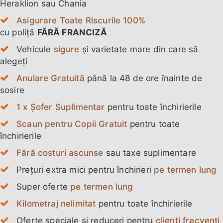
Heraklion sau Chania
Asigurare Toate Riscurile 100%
cu poliță
FĂRĂ FRANCIZĂ
Vehicule
sigure
și varietate mare din care să
alegeți
Anulare Gratuită
până la 48 de ore înainte de
sosire
1 x Șofer Suplimentar
pentru toate închirierile
Scaun pentru Copii Gratuit
pentru toate
închirierile
Fără costuri ascunse
sau taxe suplimentare
Prețuri extra mici pentru închirieri
pe termen lung
Super oferte
pe termen lung
Kilometraj nelimitat
pentru toate închirierile
Oferte speciale și reduceri pentru
clienți frecvenți