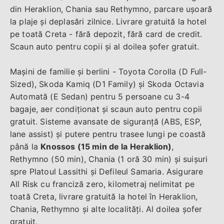
din Heraklion, Chania sau Rethymno, parcare ușoară
la plaje și deplasări zilnice. Livrare gratuită la hotel
pe toată Creta - fără depozit, fără card de credit.
Scaun auto pentru copii și al doilea șofer gratuit.
Mașini de familie și berlini - Toyota Corolla (D Full-
Sized), Skoda Kamiq (D1 Family) și Skoda Octavia
Automată (E Sedan) pentru 5 persoane cu 3-4
bagaje, aer condiționat și scaun auto pentru copii
gratuit. Sisteme avansate de siguranță (ABS, ESP,
lane assist) și putere pentru trasee lungi pe coastă
până la
Knossos (15 min de la Heraklion)
,
Rethymno (50 min), Chania (1 oră 30 min) și suișuri
spre Platoul Lassithi și Defileul Samaria. Asigurare
All Risk cu franciză zero, kilometraj nelimitat pe
toată Creta, livrare gratuită la hotel în Heraklion,
Chania, Rethymno și alte localități. Al doilea șofer
gratuit.