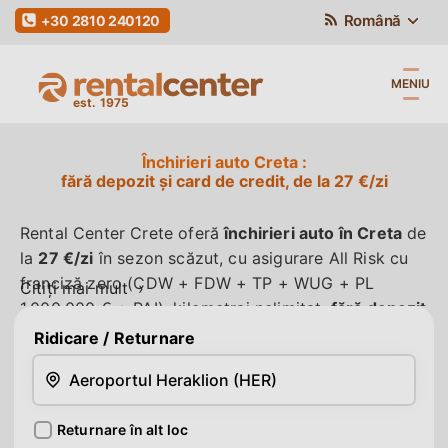
Română
+30 2810 240120
MENIU
Închirieri auto Creta
fără depozit și card de credit, de la 27 €/zi
Rental Center Crete oferă
închirieri auto în Creta
de
la
27 €/zi
în sezon scăzut, cu asigurare All Risk cu
franciză zero (CDW + FDW + TP + WUG + PL
Citiți
mai mult
1.000.000 € + PAI), kilometraj nelimitat,
fără depozit
și fără card de credit
, livrare gratuită la hotel, scaun
Ridicare
/ Returnare
auto pentru copii și al doilea șofer inclus în preț.
Acceptăm carduri de debit Visa/Mastercard, carduri
de credit și numerar - fără blocare de fonduri, fără
Returnare în alt loc
costuri suplimentare la ridicare. Preluare 24/7 la