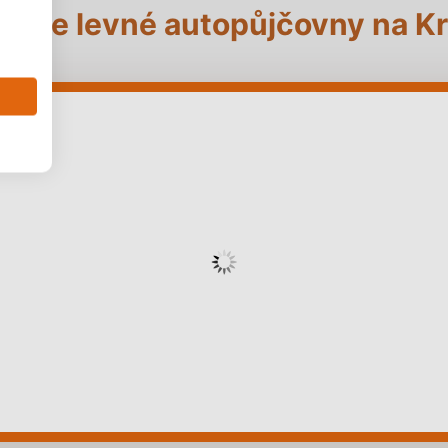
jděte levné autopůjčovny na Kr