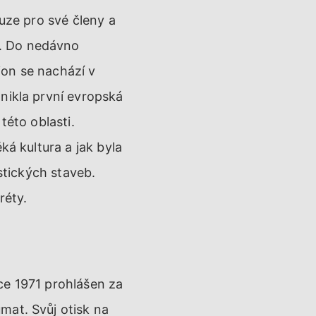
ouze pro své členy a
a. Do nedávno
ion se nachází v
nikla první evropská
této oblasti.
ká kultura a jak byla
astických staveb.
réty.
ce 1971 prohlášen za
mat. Svůj otisk na