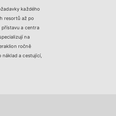
požadavky každého
h resortů až po
 přístavu a centra
pecializují na
eraklion ročně
 náklad a cestující,