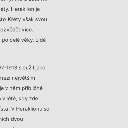
éty. Heraklion je
sto Kréty však svou
dozvědět více.
 po celé věky. Lidé
7-1913 sloužil jako
mezi největšími
je v něm přibližně
v létě, kdy zde
ísta. V Heraklionu se
dních dvou