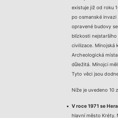
existuje již od roku
po osmanské invazi
opravené budovy se 
blízkosti nejstaršíh
civilizace. Mínojská
Archeologická místa,
důležitá. Mínojci mě
Tyto věci jsou dodne
Níže je uvedeno 10 z
V roce 1971 se Hera
hlavní město Kréty.