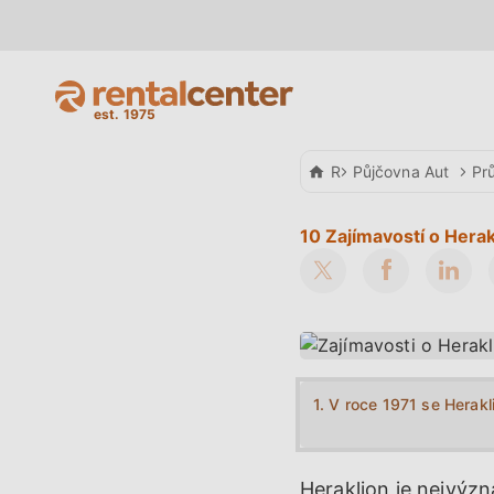
Rental Center Crete
Půjčovna Aut
Pr
10 Zajímavostí o Herak
1. V roce 1971 se Herakl
Heraklion je nejvýz