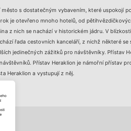
ní město s dostatečným vybavením, které uspokojí 
ý rok je otevřeno mnoho hotelů, od pětihvězdičkovýc
ina z nich se nachází v historickém jádru. V blízkosti
hází řada cestovních kanceláří, z nichž některé se s
lších jedinečných zážitků pro návštěvníky. Přístav H
návštěvníků. Přístav Heraklion je námořní přístav pro
ta Heraklion a vystupují z něj.
šeho
z
sti
ce