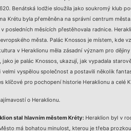
 1620. Benátská lodžie sloužila jako soukromý klub p
 na Krétu byla přeměněna na správní centrum měst
v posledních měsících přestěhovala radnice. Herakl
o evropského města. Palác Knossos je místem, kde vz
 kultura v Heraklionu měla zásadní význam pro dějiny 
 jako je palác Knossos, ukazují, jak vypadala starově
li velmi vyspělou společnost a postavili několik fant
s klíčové pro pochopení historie Heraklionu a celé K
ajímavostí o Heraklionu.
klion stal hlavním městem Kréty:
Heraklion byl v ro
 Město má bohatou minulost, kterou je třeba prozkou