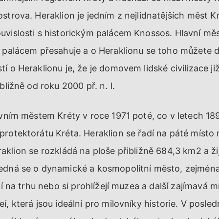
strova. Heraklion je jedním z nejlidnatějších měst Kr
uvislosti s historickým palácem Knossos. Hlavní mě
m palácem přesahuje a o Heraklionu se toho můžete 
í o Heraklionu je, že je domovem lidské civilizace již
bližně od roku 2000 př. n. l.
avním městem Kréty v roce 1971 poté, co v letech 189
rotektorátu Kréta. Heraklion se řadí na páté místo 
aklion se rozkládá na ploše přibližně 684,3 km2 a ži
edná se o dynamické a kosmopolitní město, zejména 
jí na trhu nebo si prohlížejí muzea a další zajímavá m
í, která jsou ideální pro milovníky historie. V posle