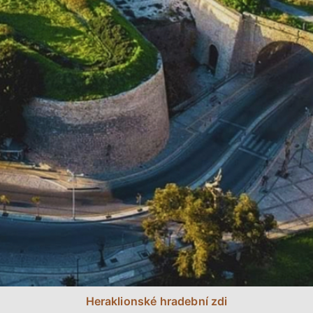
Heraklionské hradební zdi