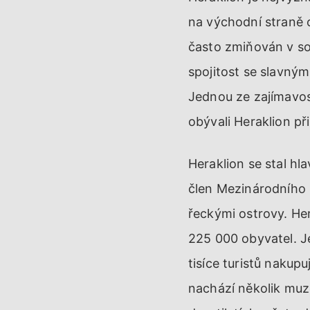
na východní straně o
často zmiňován v so
spojitost se slavný
Jednou ze zajímavost
obývali Heraklion při
Heraklion se stal hl
člen Mezinárodního p
řeckými ostrovy. Her
225 000 obyvatel. J
tisíce turistů nakupu
nachází několik muze