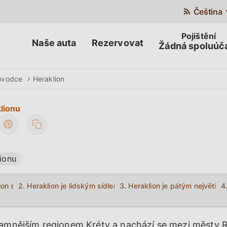
Čeština
Naše auta
Rezervovat
Žádná spoluúč
ůvodce
Heraklion
lionu
ion stal hlavním městem Kréty.
2. Heraklion je lidským sídlem již tisíce let.
3. Heraklion je pátým největš
4
namnějším regionem Kréty a nachází se mezi městy 