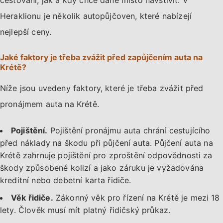
cestování, jak a kdy chce dané místo navštívit. V
Heraklionu je několik autopůjčoven, které nabízejí
nejlepší ceny.
Jaké faktory je třeba zvážit před zapůjčením auta na
Krétě?
Níže jsou uvedeny faktory, které je třeba zvážit před
pronájmem auta na Krétě.
Pojištění.
Pojištění pronájmu auta chrání cestujícího
před náklady na škodu při půjčení auta. Půjčení auta na
Krétě zahrnuje pojištění pro zproštění odpovědnosti za
škody způsobené kolizí a jako záruku je vyžadována
kreditní nebo debetní karta řidiče.
Věk řidiče.
Zákonný věk pro řízení na Krétě je mezi 18
lety. Člověk musí mít platný řidičský průkaz.