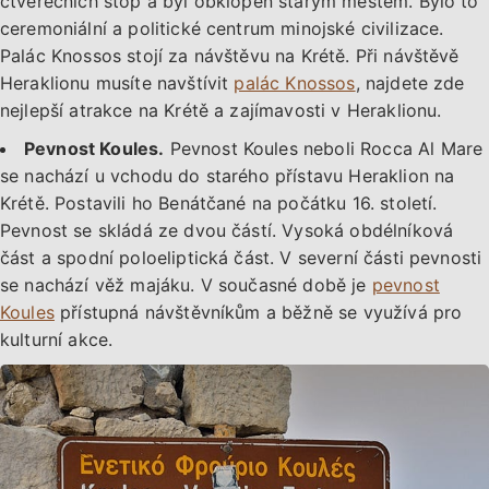
čtverečních stop a byl obklopen starým městem. Bylo to
ceremoniální a politické centrum minojské civilizace.
Palác Knossos stojí za návštěvu na Krétě. Při návštěvě
Heraklionu musíte navštívit
palác Knossos
, najdete zde
nejlepší atrakce na Krétě a zajímavosti v Heraklionu.
Pevnost Koules.
Pevnost Koules neboli Rocca Al Mare
se nachází u vchodu do starého přístavu Heraklion na
Krétě. Postavili ho Benátčané na počátku 16. století.
Pevnost se skládá ze dvou částí. Vysoká obdélníková
část a spodní poloeliptická část. V severní části pevnosti
se nachází věž majáku. V současné době je
pevnost
Koules
přístupná návštěvníkům a běžně se využívá pro
kulturní akce.