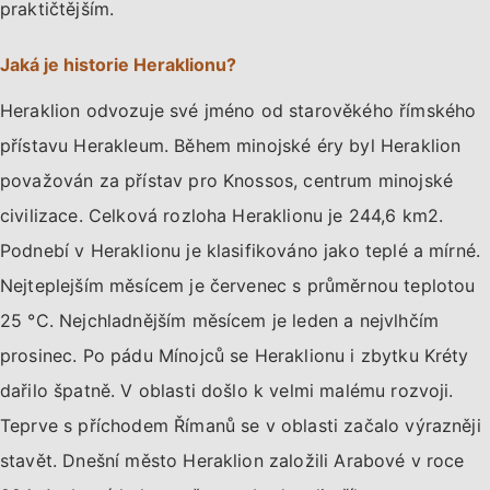
praktičtějším.
Jaká je historie Heraklionu?
Heraklion odvozuje své jméno od starověkého římského
přístavu Herakleum. Během minojské éry byl Heraklion
považován za přístav pro Knossos, centrum minojské
civilizace. Celková rozloha Heraklionu je 244,6 km2.
Podnebí v Heraklionu je klasifikováno jako teplé a mírné.
Nejteplejším měsícem je červenec s průměrnou teplotou
25 °C. Nejchladnějším měsícem je leden a nejvlhčím
prosinec. Po pádu Mínojců se Heraklionu i zbytku Kréty
dařilo špatně. V oblasti došlo k velmi malému rozvoji.
Teprve s příchodem Římanů se v oblasti začalo výrazněji
stavět. Dnešní město Heraklion založili Arabové v roce