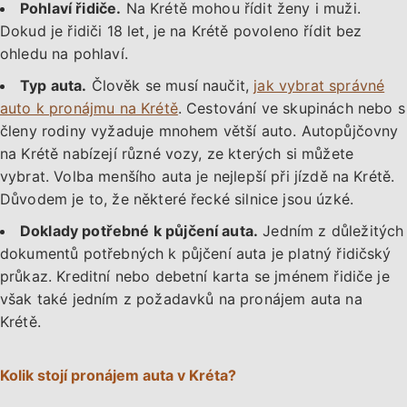
Pohlaví řidiče.
Na Krétě mohou řídit ženy i muži.
Dokud je řidiči 18 let, je na Krétě povoleno řídit bez
ohledu na pohlaví.
Typ auta.
Člověk se musí naučit,
jak vybrat správné
auto k pronájmu na Krétě
. Cestování ve skupinách nebo s
členy rodiny vyžaduje mnohem větší auto. Autopůjčovny
na Krétě nabízejí různé vozy, ze kterých si můžete
vybrat. Volba menšího auta je nejlepší při jízdě na Krétě.
Důvodem je to, že některé řecké silnice jsou úzké.
Doklady potřebné k půjčení auta.
Jedním z důležitých
dokumentů potřebných k půjčení auta je platný řidičský
průkaz. Kreditní nebo debetní karta se jménem řidiče je
však také jedním z požadavků na pronájem auta na
Krétě.
Kolik stojí pronájem auta v Kréta?