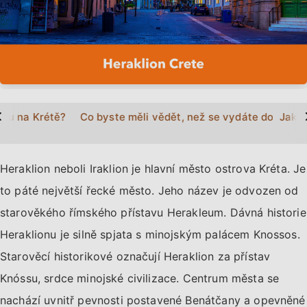
>
ionu na Krétě?
Co byste měli vědět, než se vydáte do Herak
Jaká 
Heraklion neboli Iraklion je hlavní město ostrova Kréta. Je
to páté největší řecké město. Jeho název je odvozen od
starověkého římského přístavu Herakleum. Dávná historie
Heraklionu je silně spjata s minojským palácem Knossos.
Starověcí historikové označují Heraklion za přístav
Knóssu, srdce minojské civilizace. Centrum města se
nachází uvnitř pevnosti postavené Benátčany a opevněné