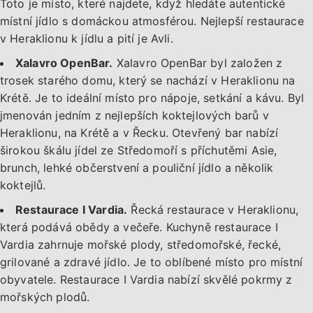
Toto je místo, které najdete, když hledáte autentické
místní jídlo s domáckou atmosférou. Nejlepší restaurace
v Heraklionu k jídlu a pití je Avli.
Xalavro OpenBar.
Xalavro OpenBar byl založen z
trosek starého domu, který se nachází v Heraklionu na
Krétě. Je to ideální místo pro nápoje, setkání a kávu. Byl
jmenován jedním z nejlepších koktejlových barů v
Heraklionu, na Krétě a v Řecku. Otevřený bar nabízí
širokou škálu jídel ze Středomoří s příchutěmi Asie,
brunch, lehké občerstvení a pouliční jídlo a několik
koktejlů.
Restaurace I Vardia.
Řecká restaurace v Heraklionu,
která podává obědy a večeře. Kuchyně restaurace I
Vardia zahrnuje mořské plody, středomořské, řecké,
grilované a zdravé jídlo. Je to oblíbené místo pro místní
obyvatele. Restaurace I Vardia nabízí skvělé pokrmy z
mořských plodů.