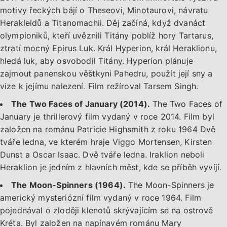
motivy řeckých bájí o Theseovi, Minotaurovi, návratu
Herakleidů a Titanomachii. Děj začíná, když dvanáct
olympioniků, kteří uvěznili Titány poblíž hory Tartarus,
ztratí mocný Epirus Luk. Král Hyperion, král Heraklionu,
hledá luk, aby osvobodil Titány. Hyperion plánuje
zajmout panenskou věštkyni Pahedru, použít její sny a
vize k jejímu nalezení. Film režíroval Tarsem Singh.
The Two Faces of January (2014).
The Two Faces of
January je thrillerový film vydaný v roce 2014. Film byl
založen na románu Patricie Highsmith z roku 1964 Dvě
tváře ledna, ve kterém hraje Viggo Mortensen, Kirsten
Dunst a Oscar Isaac. Dvě tváře ledna. Iraklion neboli
Heraklion je jedním z hlavních měst, kde se příběh vyvíjí.
The Moon-Spinners (1964).
The Moon-Spinners je
americký mysteriózní film vydaný v roce 1964. Film
pojednával o zloději klenotů skrývajícím se na ostrově
Kréta. Byl založen na napínavém románu Mary