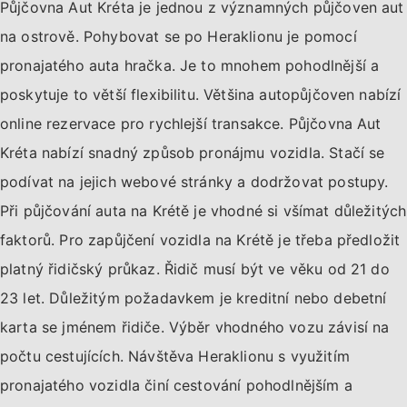
Půjčovna Aut Kréta je jednou z významných půjčoven aut
na ostrově. Pohybovat se po Heraklionu je pomocí
pronajatého auta hračka. Je to mnohem pohodlnější a
poskytuje to větší flexibilitu. Většina autopůjčoven nabízí
online rezervace pro rychlejší transakce. Půjčovna Aut
Kréta nabízí snadný způsob pronájmu vozidla. Stačí se
podívat na jejich webové stránky a dodržovat postupy.
Při půjčování auta na Krétě je vhodné si všímat důležitých
faktorů. Pro zapůjčení vozidla na Krétě je třeba předložit
platný řidičský průkaz. Řidič musí být ve věku od 21 do
23 let. Důležitým požadavkem je kreditní nebo debetní
karta se jménem řidiče. Výběr vhodného vozu závisí na
počtu cestujících. Návštěva Heraklionu s využitím
pronajatého vozidla činí cestování pohodlnějším a