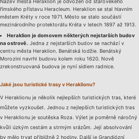
Název města Heraklion je odvozen od starověkého
římského přístavu Heracleum. Heraklion se stal hlavním
městem Kréty v roce 1971. Město se stalo součástí
mezinárodního protektorátu Kréta v letech 1897 až 1913.
Heraklion je domovem některých nejstarších budov
na ostrově.
Jedna z nejstarších budov se nachází v
centru města Heraklion. Benátská lodžie. Benátský
Morozini navrhl budovu kolem roku 1620. Nově
zrekonstruovaná budova je nyní sídlem radnice.
Jaké jsou turistické trasy v Heraklionu?
V Heraklionu je několik nejlepších turistických tras, které
můžete vyzkoušet. Jednou z nejlepších turistických tras
v Heraklionu je soutěska Roza. Výlet je poměrně náročný
kvůli úzkým cestám a strmým srázům. Její absolvování
by mělo trvat přibližně 2 hodiny. Další je Grandiózní