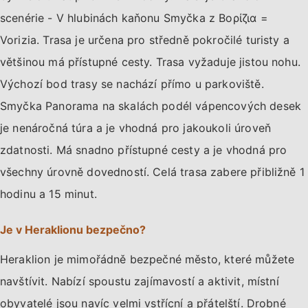
scenérie - V hlubinách kaňonu Smyčka z Βορίζια =
Vorizia. Trasa je určena pro středně pokročilé turisty a
většinou má přístupné cesty. Trasa vyžaduje jistou nohu.
Výchozí bod trasy se nachází přímo u parkoviště.
Smyčka Panorama na skalách podél vápencových desek
je nenáročná túra a je vhodná pro jakoukoli úroveň
zdatnosti. Má snadno přístupné cesty a je vhodná pro
všechny úrovně dovedností. Celá trasa zabere přibližně 1
hodinu a 15 minut.
Je v Heraklionu bezpečno?
Heraklion je mimořádně bezpečné město, které můžete
navštívit. Nabízí spoustu zajímavostí a aktivit, místní
obyvatelé jsou navíc velmi vstřícní a přátelští. Drobné