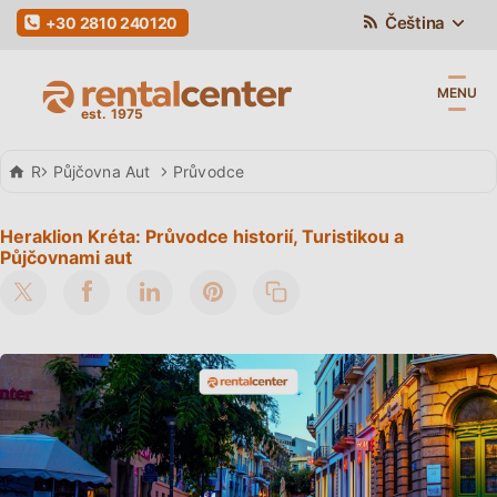
Čeština
+30 2810 240120
MENU
Rental Center Crete
Půjčovna Aut
Průvodce
Heraklion Kréta: Průvodce historií, Turistikou a
Půjčovnami aut