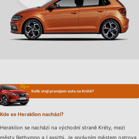
Kolik stojí pronájem auta na Krétě?
Kde se Heraklion nachází?
Heraklion se nachází na východní straně Kréty, mezi
městy Rethymno a Lassithi. Je správním městem ostrova