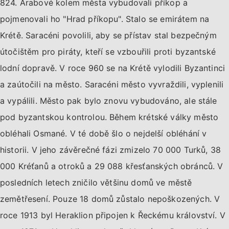
824. Arabové kolem města vybudovali příkop a
pojmenovali ho "Hrad příkopu". Stalo se emirátem na
Krétě. Saracéni povolili, aby se přístav stal bezpečným
útočištěm pro piráty, kteří se vzbouřili proti byzantské
lodní dopravě. V roce 960 se na Krétě vylodili Byzantinci
a zaútočili na město. Saracéni město vyvraždili, vyplenili
a vypálili. Město pak bylo znovu vybudováno, ale stále
pod byzantskou kontrolou. Během krétské války město
obléhali Osmané. V té době šlo o nejdelší obléhání v
historii. V jeho závěrečné fázi zmizelo 70 000 Turků, 38
000 Kréťanů a otroků a 29 088 křesťanských obránců. V
posledních letech zničilo většinu domů ve městě
zemětřesení. Pouze 18 domů zůstalo nepoškozených. V
roce 1913 byl Heraklion připojen k Řeckému království. V