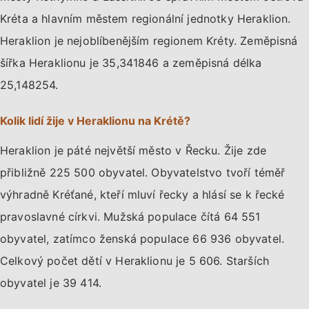
Kréta a hlavním městem regionální jednotky Heraklion.
Heraklion je nejoblíbenějším regionem Kréty. Zeměpisná
šířka Heraklionu je 35,341846 a zeměpisná délka
25,148254.
Kolik lidí žije v Heraklionu na Krétě?
Heraklion je páté největší město v Řecku. Žije zde
přibližně 225 500 obyvatel. Obyvatelstvo tvoří téměř
výhradně Kréťané, kteří mluví řecky a hlásí se k řecké
pravoslavné církvi. Mužská populace čítá 64 551
obyvatel, zatímco ženská populace 66 936 obyvatel.
Celkový počet dětí v Heraklionu je 5 606. Starších
obyvatel je 39 414.