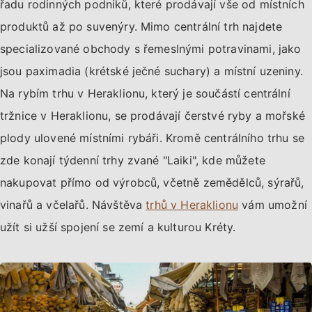
řadu rodinných podniků, které prodávají vše od místních
produktů až po suvenýry. Mimo centrální trh najdete
specializované obchody s řemeslnými potravinami, jako
jsou paximadia (krétské ječné suchary) a místní uzeniny.
Na rybím trhu v Heraklionu, který je součástí centrální
tržnice v Heraklionu, se prodávají čerstvé ryby a mořské
plody ulovené místními rybáři. Kromě centrálního trhu se
zde konají týdenní trhy zvané "Laiki", kde můžete
nakupovat přímo od výrobců, včetně zemědělců, sýrařů,
vinařů a včelařů. Návštěva
trhů v Heraklionu
vám umožní
užít si užší spojení se zemí a kulturou Kréty.