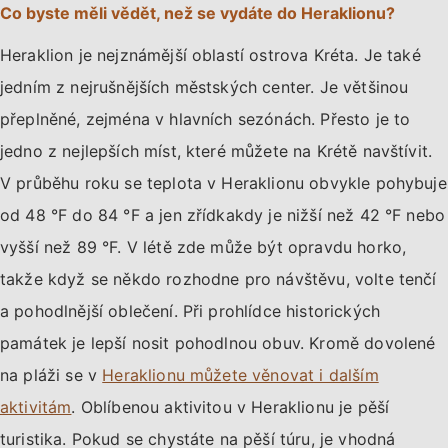
Co byste měli vědět, než se vydáte do Heraklionu?
Heraklion je nejznámější oblastí ostrova Kréta. Je také
jedním z nejrušnějších městských center. Je většinou
přeplněné, zejména v hlavních sezónách. Přesto je to
jedno z nejlepších míst, které můžete na Krétě navštívit.
V průběhu roku se teplota v Heraklionu obvykle pohybuje
od 48 °F do 84 °F a jen zřídkakdy je nižší než 42 °F nebo
vyšší než 89 °F. V létě zde může být opravdu horko,
takže když se někdo rozhodne pro návštěvu, volte tenčí
a pohodlnější oblečení. Při prohlídce historických
památek je lepší nosit pohodlnou obuv. Kromě dovolené
na pláži se v
Heraklionu můžete věnovat i dalším
aktivitám
. Oblíbenou aktivitou v Heraklionu je pěší
turistika. Pokud se chystáte na pěší túru, je vhodná