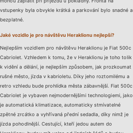
mohou zaplatit při příjezdu u pokladny. Fronta na
vstupenky byla obvykle krátká a parkování bylo snadné a
bezplatné.
Jaké vozidlo je pro návštěvu Heraklionu nejlepší?
Nejlepším vozidlem pro návštěvu Heraklionu je Fiat 500c
Cabriolet. Vzhledem k tomu, že v Heraklionu je toho tolik
k vidění a dělání, je nejlepším způsobem, jak prozkoumat
rušné město, jízda v kabrioletu. Díky jeho roztomilému a
retro vzhledu bude prohlídka města zábavnější. Fiat 500c
Cabriolet je vybaven nejmodernějšími technologiemi, jako
je automatická klimatizace, automaticky stmívatelné
zpětné zrcátko a vyhřívaná přední sedadla, díky nimž je
jízda pohodlnější. Cestující, kteří jedou autem do