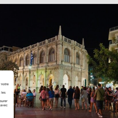
 notre
 les
esurer
s avec