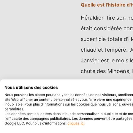
Quelle est l'histoire d
Héraklion tire son 
était considérée com
superficie totale d'
chaud et tempéré. Ju
Janvier est le mois l
chute des Minoens, Hé
région s'est très pe
Nous utilisons des cookies
constructions importa
Nous pouvons les placer pour analyser les données de nos visiteurs, améliorer
site Web, afficher un contenu personnalisé et vous faire vivre une expérience
fondée par les Arabe
inoubliable. Pour plus d'informations sur les cookies que nous utilisons, ouvrez
paramètres.
nommée "Château du f
Les données sont collectées dans le but de personnaliser la publicité et de m
l'efficacité des campagnes publicitaires. Les données peuvent être partagée
Google LLC. Pour plus d'informations,
cliquez ici
.
de devenir le refuge