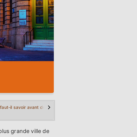
>
raklion (Crète)?
faut-il savoir avant de partir à Héraklion?
Quels sont les faits concernant Héraklion
Quels sont 
 plus grande ville de