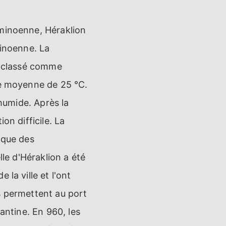
 minoenne, Héraklion
minoenne. La
st classé comme
re moyenne de 25 °C.
 humide. Après la
on difficile. La
 que des
lle d'Héraklion a été
la ville et l'ont
s permettent au port
antine. En 960, les