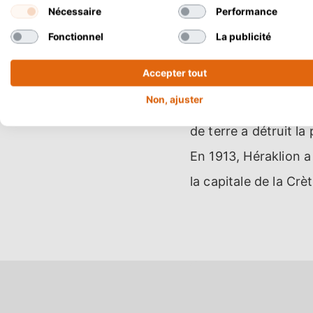
Byzantins débarquent 
Nécessaire
Performance
réduit en cendres. La
Fonctionnel
La publicité
Byzantins. Les Ottom
Accepter tout
siège de l'histoire 
Non, ajuster
esclaves et 29 088 
de terre a détruit la
En 1913, Héraklion 
la capitale de la Cr