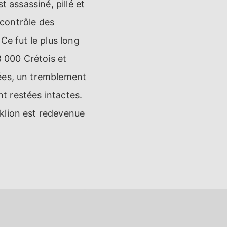
t assassiné, pillé et
 contrôle des
Ce fut le plus long
8 000 Crétois et
nées, un tremblement
nt restées intactes.
klion est redevenue