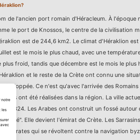
'Héraklion?
nom de l'ancien port romain d'Héracleum. À l'époque
me le port de Knossos, le centre de la civilisation 
Héraklion est de 244,6 km2. Le climat d'Héraklion e
illet est le mois le plus chaud, avec une températu
e plus froid, tandis que décembre est le mois le plus
raklion et le reste de la Crète ont connu une situati
u développée. Ce n'est qu'avec l'arrivée des Romains
ntes ont été réalisées dans la région. La ville actue
 notre
s en 824. Les Arabes ont construit un fossé autour de 
 les
ossé". Elle devient l'émirat de Crète. Les Sarrasin
esurer
s avec
 des pirates qui se révoltent contre la navigation byz