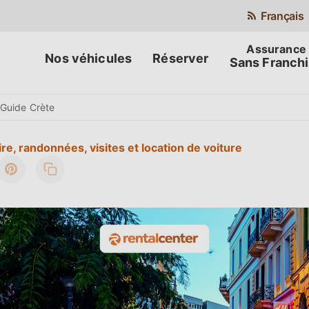
Français
Nos véhicules
Réserver
Sans Franch
Guide Crète
re, randonnées, visites et location de voiture