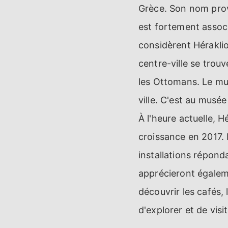
Grèce. Son nom provi
est fortement associ
considèrent Héraklio
centre-ville se trouv
les Ottomans. Le mus
ville. C'est au musé
À l'heure actuelle, H
croissance en 2017. 
installations réponda
apprécieront égaleme
découvrir les cafés,
d'explorer et de visi