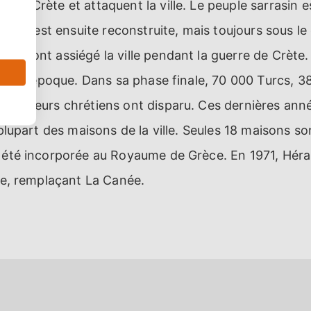
en Crète et attaquent la ville. Le peuple sarrasin es
 ville est ensuite reconstruite, mais toujours sous le
ans ont assiégé la ville pendant la guerre de Crète. 
à cette époque. Dans sa phase finale, 70 000 Turcs, 3
défenseurs chrétiens ont disparu. Ces dernières an
 plupart des maisons de la ville. Seules 18 maisons so
a été incorporée au Royaume de Grèce. En 1971, Héra
ète, remplaçant La Canée.