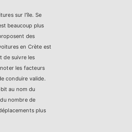
ures sur l'île. Se
'est beaucoup plus
s proposent des
voitures en Crète est
t de suivre les
 noter les facteurs
de conduire valide.
ébit au nom du
d du nombre de
s déplacements plus