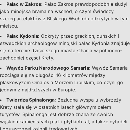
Pałac w Zakros:
Pałac Zakros prawdopodobnie służył
jako minojska brama na wschód, o czym świadczy
szereg artefaktów z Bliskiego Wschodu odkrytych w tym
miejscu.
Pałac Kydonia:
Odkryty przez greckich, duńskich i
szwedzkich archeologów minojski pałac Kydonia znajduje
się na terenie dzisiejszego miasta Chania w północno-
zachodniej części Krety.
Wąwóz Parku Narodowego Samaria:
Wąwóz Samaria
rozciąga się na długości 16 kilometrów między
płaskowyżem Omalos a Morzem Libijskim, co czyni go
jednym z najdłuższych w Europie.
Twierdza Spinalonga:
Bezludna wyspa u wybrzeży
Krety stała się w ostatnich latach głównym celem
turystów. Spinalonga jest dobrze znana ze swoich
wąskich kamienistych plaż i płytkich fal, a także cytadeli
i opuszczonej kolonii trędowatych.