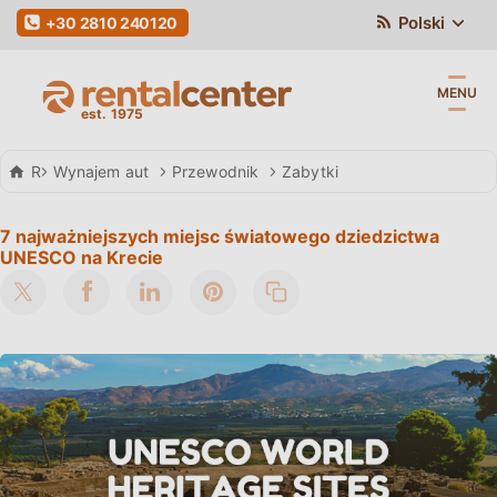
Polski
+30 2810 240120
MENU
Rental Center Crete
Wynajem aut
Przewodnik
Zabytki
7 najważniejszych miejsc światowego dziedzictwa
UNESCO na Krecie