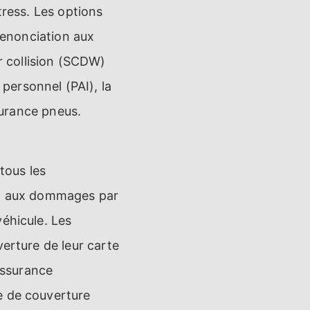
tress. Les options
 renonciation aux
 collision (SCDW)
personnel (PAI), la
ssurance pneus.
tous les
ion aux dommages par
éhicule. Les
verture de leur carte
 assurance
e de couverture