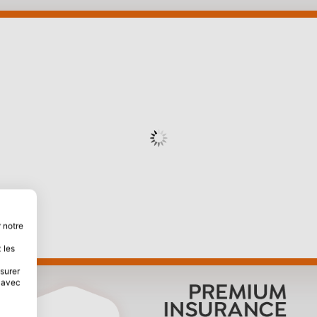
 notre
 les
esurer
s avec