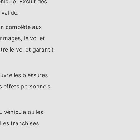
hicule. Exclut des
valide.
on complète aux
mages, le vol et
re le vol et garantit
uvre les blessures
s effets personnels
u véhicule ou les
 Les franchises