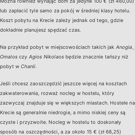
Można również wynająć dom za jedyne 100 € (zł 460,00)
lub zapłacić tyle samo za pokój w średniej klasy hotelu.
Koszt pobytu na Krecie zależy jednak od tego, gdzie
dokładnie planujesz spędzać czas.
Na przykład pobyt w miejscowościach takich jak
Anogia
,
Omalos
czy
Agios Nikolaos
będzie znacznie tańszy niż
pobyt w
Chanii
.
Jeśli chcesz zaoszczędzić jeszcze więcej na kosztach
zakwaterowania, rozważ nocleg w hostelu, który
zazwyczaj znajduje się w większych miastach. Hostele na
Krecie są generalnie niedrogie, a mimo niskiej ceny są
czyste i przyzwoite. Nocleg w hostelu to doskonały
sposób na oszczędności, a za około 15 € (zł 68,25)