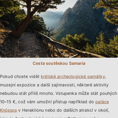
Cesta soutěskou Samaria
Pokud chcete vidět
krétské archeologické památky
,
muzejní expozice a další zajímavosti, některé aktivity
nebudou stát příliš mnoho. Vstupenka může stát pouhých
10–15 €, což vám umožní přístup například do
paláce
Knóssos
v Heraklionu nebo do dalších atrakcí v okolí,