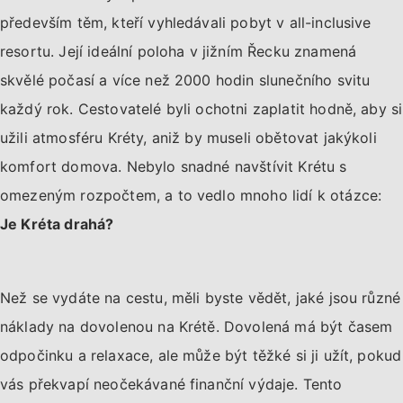
především těm, kteří vyhledávali pobyt v all-inclusive
resortu. Její ideální poloha v jižním Řecku znamená
skvělé počasí a více než 2000 hodin slunečního svitu
každý rok. Cestovatelé byli ochotni zaplatit hodně, aby si
užili atmosféru Kréty, aniž by museli obětovat jakýkoli
komfort domova. Nebylo snadné navštívit Krétu s
omezeným rozpočtem, a to vedlo mnoho lidí k otázce:
Je Kréta drahá?
Než se vydáte na cestu, měli byste vědět, jaké jsou různé
náklady na dovolenou na Krétě. Dovolená má být časem
odpočinku a relaxace, ale může být těžké si ji užít, pokud
vás překvapí neočekávané finanční výdaje. Tento