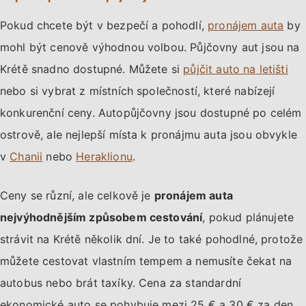
Pokud chcete být v bezpečí a pohodlí,
pronájem auta
by
mohl být cenově výhodnou volbou. Půjčovny aut jsou na
Krétě snadno dostupné. Můžete si
půjčit auto na letišti
nebo si vybrat z místních společností, které nabízejí
konkurenční ceny. Autopůjčovny jsou dostupné po celém
ostrově, ale nejlepší místa k pronájmu auta jsou obvykle
v
Chanii
nebo
Heraklionu
.
Ceny se různí, ale celkově je
pronájem auta
nejvýhodnějším způsobem cestování
, pokud plánujete
strávit na Krétě několik dní. Je to také pohodlné, protože
můžete cestovat vlastním tempem a nemusíte čekat na
autobus nebo brát taxíky. Cena za standardní
ekonomické auto se pohybuje mezi 25 € a 30 € za den.