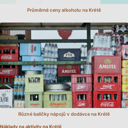
Průměrné ceny alkoholu na Krétě
Různé balíčky nápojů v dodávce na Krétě
Náklady na aktivity na Krétě