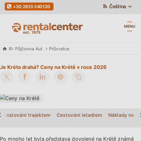
Čeština
+30 2810 240120
MENU
Rental Center Crete
Půjčovna Aut
Průvodce
Je Kréta drahá? Ceny na Krétě v roce 2026
>
Cestování trajektem
Cestování letadlem
Náklady na do
Po mnoho let byla představa dovolené na Krétě známá