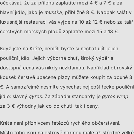
očekávat, že za přílohu zaplatíte mezi 4 € a 7 € a za
hlavní jídlo, jako je
musaka
, přibližně 8 €. Naopak salát v
luxusnější restauraci vás vyjde na 10 až 12 € nebo za talíř
čerstvých mořských plodů zaplatíte mezi 15 a 18 €.
Když jste na Krétě, neměli byste si nechat ujít jejich
pouliční jídlo. Jejich výborná chuť, široký výběr a
dostupná cena vás nikdy nezklamou. Například obrovský
kousek čerstvě upečené pizzy můžete koupit za pouhé 3
€. A samozřejmě nesmíte vynechat nejlepší řecké pouliční
jídlo: slavný
gyros
. Za západní standardy je
gyros wrap
za 3 € výhodný jak co do chuti, tak i ceny.
Kréta není příznivcem řetězců rychlého občerstvení.
Místo toho jsou na ostrově normou malé až středně velké