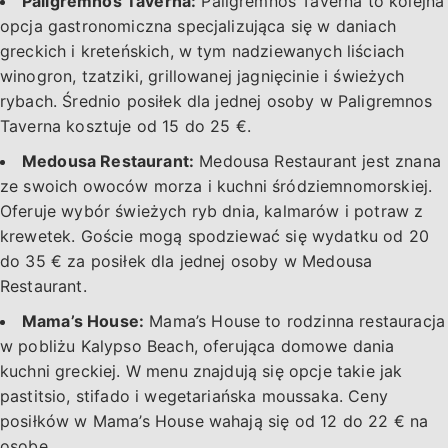
Paligremnos Taverna:
Paligremnos Taverna to kolejna
opcja gastronomiczna specjalizująca się w daniach
greckich i kreteńskich, w tym nadziewanych liściach
winogron, tzatziki, grillowanej jagnięcinie i świeżych
rybach. Średnio posiłek dla jednej osoby w Paligremnos
Taverna kosztuje od 15 do 25 €.
Medousa Restaurant:
Medousa Restaurant jest znana
ze swoich owoców morza i kuchni śródziemnomorskiej.
Oferuje wybór świeżych ryb dnia, kalmarów i potraw z
krewetek. Goście mogą spodziewać się wydatku od 20
do 35 € za posiłek dla jednej osoby w Medousa
Restaurant.
Mama’s House:
Mama’s House to rodzinna restauracja
w pobliżu Kalypso Beach, oferująca domowe dania
kuchni greckiej. W menu znajdują się opcje takie jak
pastitsio, stifado i wegetariańska moussaka. Ceny
posiłków w Mama’s House wahają się od 12 do 22 € na
osobę.