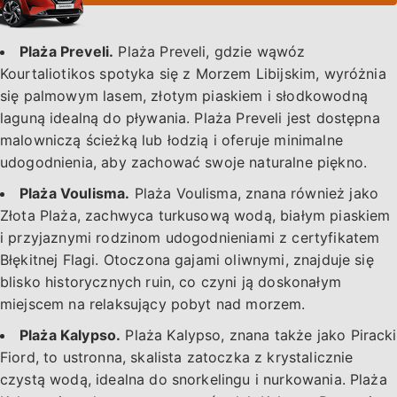
Plaża Preveli.
Plaża Preveli, gdzie wąwóz
Kourtaliotikos spotyka się z Morzem Libijskim, wyróżnia
się palmowym lasem, złotym piaskiem i słodkowodną
laguną idealną do pływania. Plaża Preveli jest dostępna
malowniczą ścieżką lub łodzią i oferuje minimalne
udogodnienia, aby zachować swoje naturalne piękno.
Plaża Voulisma.
Plaża Voulisma, znana również jako
Złota Plaża, zachwyca turkusową wodą, białym piaskiem
i przyjaznymi rodzinom udogodnieniami z certyfikatem
Błękitnej Flagi. Otoczona gajami oliwnymi, znajduje się
blisko historycznych ruin, co czyni ją doskonałym
miejscem na relaksujący pobyt nad morzem.
Plaża Kalypso.
Plaża Kalypso, znana także jako Piracki
Fiord, to ustronna, skalista zatoczka z krystalicznie
czystą wodą, idealna do snorkelingu i nurkowania. Plaża