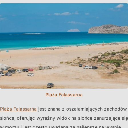
Plaża Falassarna
Plaża Falassarna
jest znana z oszałamiających zachodów
słońca, oferując wyraźny widok na słońce zanurzające się
w morzu i jest często uważana za najlepsze na wyspie.