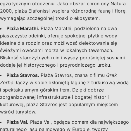
egzotycznym otoczeniu. Jako obszar chroniony Natura
2000, plaża Elafonissi wspiera różnorodną faunę i florę,
wymagając szczególnej troski o ekosystem.
Plaża Marathi.
Plaża Marathi, podzielona na dwa
piaszczyste odcinki, oferuje spokojne, płytkie wody
idealne dla rodzin oraz możliwość delektowania się
świeżymi owocami morza w lokalnych tawernach.
Bliskość starożytnych ruin i wyspy porośniętej sosnami
dodaje jej historycznego i przyrodniczego uroku.
Plaża Stavros.
Plaża Stavros, znana z filmu
Grek
Zorba
, łączy w sobie osłoniętą lagunę z turkusową wodą
i spektakularnym górskim tłem. Dzięki dobrze
zorganizowanej infrastrukturze i bogatej historii
kulturowej, plaża Stavros jest popularnym miejscem
wśród turystów.
Plaża Vai.
Plaża Vai, będąca domem dla największego
naturalnego lasu palmowego w Europie, tworzy