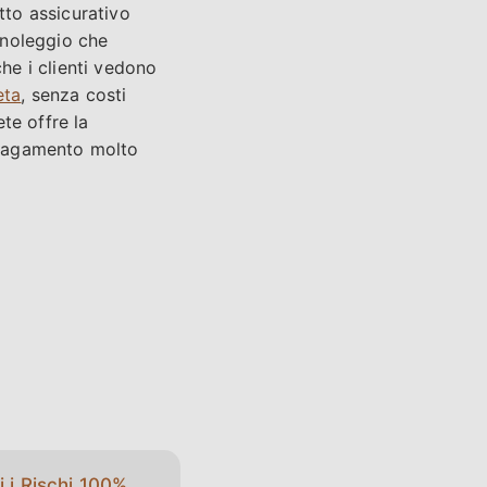
to assicurativo
 noleggio che
che i clienti vedono
eta
, senza costi
ete offre la
i pagamento molto
i i Rischi 100%