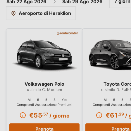
7 giorn
Sab
22 Ago
2026
Sab
29 Ago
2026
Aeroporto di Heraklion
Volkswagen Polo
Toyota Coro
C. Medium
D. Full-
M
5
5
3
Yes
M
5
5
€
55
€
61
.57
.29
/ giorno
/ 
Prenota
Prenota