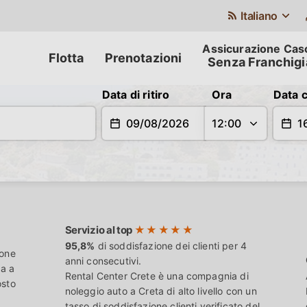
Italiano
Flotta
Prenotazioni
Senza Franchigi
Consegna
Data di ritiro
Ora
Data 
Servizio al top
95,8%
di soddisfazione dei clienti per 4
ione
anni consecutivi.
za a
Rental Center Crete è una compagnia di
osto
noleggio auto a Creta di alto livello con un
tasso di soddisfazione clienti verificato del