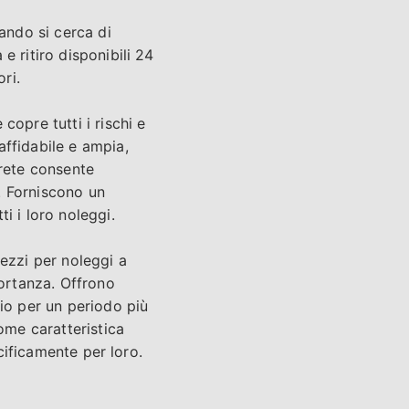
ando si cerca di
e ritiro disponibili 24
ri.
opre tutti i rischi e
affidabile e ampia,
Crete consente
i. Forniscono un
i i loro noleggi.
rezzi per noleggi a
ortanza. Offrono
gio per un periodo più
ome caratteristica
ecificamente per loro.