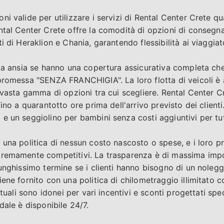
i valide per utilizzare i servizi di Rental Center Crete qu
tal Center Crete offre la comodità di opzioni di consegna 
i di Heraklion e Chania, garantendo flessibilità ai viaggiato
za ansia se hanno una copertura assicurativa completa che c
promessa "SENZA FRANCHIGIA". La loro flotta di veicoli è 
a vasta gamma di opzioni tra cui scegliere. Rental Center 
fino a quarantotto ore prima dell'arrivo previsto dei client
 un seggiolino per bambini senza costi aggiuntivi per tutt
 una politica di nessun costo nascosto o spese, e i loro p
tremamente competitivi. La trasparenza è di massima imp
lunghissimo termine se i clienti hanno bisogno di un noleg
ene fornito con una politica di chilometraggio illimitato c
bituali sono idonei per vari incentivi e sconti progettati sp
dale è disponibile 24/7.