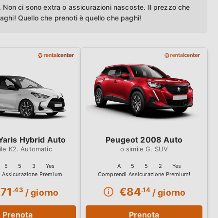
. Non ci sono extra o assicurazioni nascoste. Il prezzo che
paghi!
Quello che prenoti è quello che paghi!
Yaris Hybrid Auto
Peugeot 2008 Auto
K2. Automatic
G. SUV
5
5
3
Yes
A
5
5
2
Yes
€
71
€
84
.43
.14
/ giorno
/ giorno
Prenota
Prenota