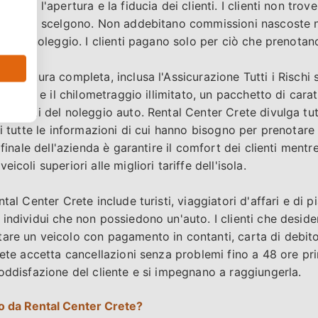
orizza l'apertura e la fiducia dei clienti. I clienti non tro
quando li scelgono. Non addebitano commissioni nascoste 
nte il noleggio. I clienti pagano solo per ciò che prenotan
copertura completa, inclusa l'Assicurazione Tutti i Rischi 
l furto e il chilometraggio illimitato, un pacchetto di carat
ei costi del noleggio auto. Rental Center Crete divulga tu
ti tutte le informazioni di cui hanno bisogno per prenotare
 finale dell'azienda è garantire il comfort dei clienti mentr
icoli superiori alle migliori tariffe dell'isola.
tal Center Crete include turisti, viaggiatori d'affari e di p
individui che non possiedono un'auto. I clienti che deside
are un veicolo con pagamento in contanti, carta di debito 
rete accetta cancellazioni senza problemi fino a 48 ore prim
soddisfazione del cliente e si impegnano a raggiungerla.
o da Rental Center Crete?