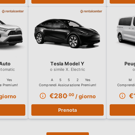
Auto
Tesla Model Y
Peug
utomatic
X. Electric
3
Yes
A
5
5
2
Yes
M
€
280
€
.00
giorno
/ giorno
Prenota