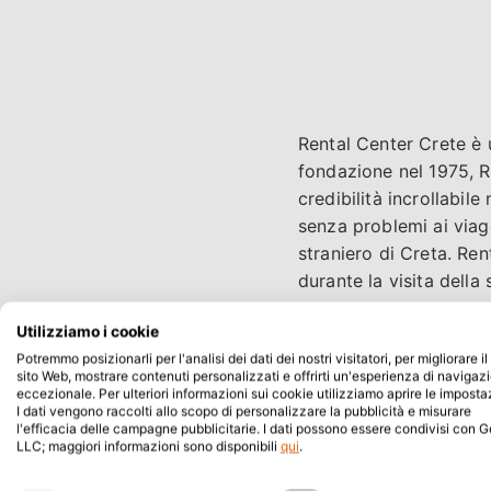
Rental Center Crete è u
fondazione nel 1975, 
credibilità incrollabil
senza problemi ai viagg
straniero di Creta. Ren
durante la visita della 
Utilizziamo i cookie
Le auto della grande fl
Potremmo posizionarli per l'analisi dei dati dei nostri visitatori, per migliorare il
assicura che i suoi cli
sito Web, mostrare contenuti personalizzati e offrirti un'esperienza di navigaz
Center Crete si dedica a
eccezionale. Per ulteriori informazioni sui cookie utilizziamo aprire le imposta
I dati vengono raccolti allo scopo di personalizzare la pubblicità e misurare
definiscono il viaggio 
l'efficacia delle campagne pubblicitarie. I dati possono essere condivisi con 
Nidas 1, Creta, 71307, 
LLC; maggiori informazioni sono disponibili
qui
.