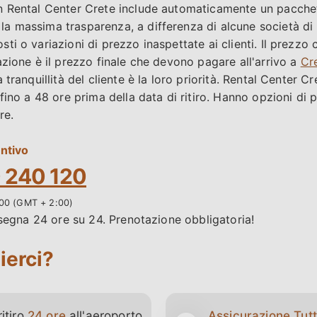
n Rental Center Crete include automaticamente un pacchet
a massima trasparenza, a differenza di alcune società di
i o variazioni di prezzo inaspettate ai clienti. Il prezzo 
azione è il prezzo finale che devono pagare all'arrivo a
Cr
tranquillità del cliente è la loro priorità. Rental Center Cr
 fino a 48 ore prima della data di ritiro. Hanno opzioni d
re.
ntivo
 240 120
1:00 (GMT + 2:00)
nsegna 24 ore su 24. Prenotazione obbligatoria!
ierci?
itiro
24 ore
all'aeroporto
Assicurazione Tutt