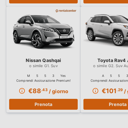
Nissan Qashqai
Toyota Rav4 
G1. Suv
G2. Suv A
M
5
5
3
Yes
A
5
5
€
88
€
101
.43
.29
/ giorno
/ 
Prenota
Prenota