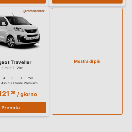
Mostra di più
eot Traveller
I. Van
4
9
3
Yes
121
.29
/ giorno
Prenota