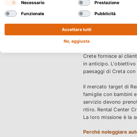
Rental Center Crete val
Necessario
Prestazione
sorprese finanziarie 
Funzionale
Pubblicità
dell'assicurazione dura
Accettare tutti
L'azienda fornisce una 
l'assicurazione contro i
No, aggiusta
generalmente incluse n
Crete fornisce ai clien
in anticipo. L'obiettivo
paesaggi di Creta con ve
Il mercato target di Ren
famiglie con bambini e 
servizio devono prenot
ritiro. Rental Center C
La loro missione è la 
Perché noleggiare aut