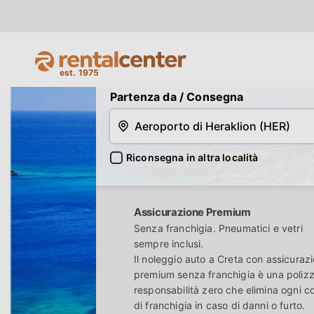
Noleggio Auto Creta
a Basso Costo
Partenza da
/ Consegna
Riconsegna in altra località
Assicurazione Premium
Senza franchigia. Pneumatici e vetri
sempre inclusi.
Il noleggio auto a Creta con assicuraz
premium senza franchigia è una poliz
responsabilità zero che elimina ogni c
di franchigia in caso di danni o furto.