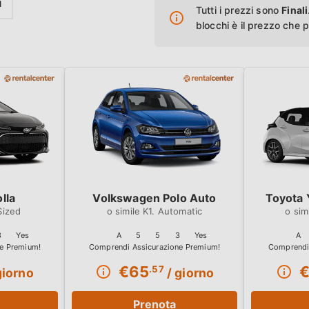
i
Tutti i prezzi sono
Finali
blocchi è il prezzo che 
lla
Volkswagen Polo Auto
Toyota 
Sized
K1. Automatic
3
Yes
A
5
5
3
Yes
A
€
65
.57
giorno
/ giorno
Prenota