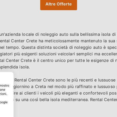
Altre Offerte
n'azienda locale di noleggio auto sulla bellissima isola di
Rental Center Crete ha meticolosamente mantenuto la sua 
e nel tempo. Questa distinta società di noleggio auto è speci
iatori più esigenti soluzioni veicolari semplici ma eccelle
tal Center Crete è il centro unico per tutte le esigenze di 
splendida isola.
otta di Rental Center Crete sono le più recenti e lussuose
 nostro
enti soggiornino a Creta nel modo più raffinato e lussuoso 
ione
 fornire ai clienti i veicoli più eleganti e confortevoli poss
zioni.
di lusso su una così bella isola mediterranea. Rental Cente
Google
Grecia.