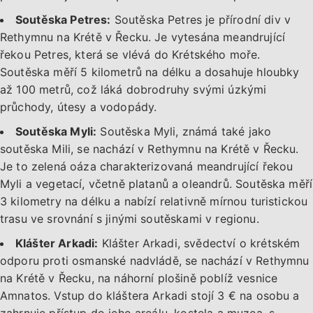
Soutěska Petres:
Soutěska Petres je přírodní div v
Rethymnu na Krétě v Řecku. Je vytesána meandrující
řekou Petres, která se vlévá do Krétského moře.
Soutěska měří 5 kilometrů na délku a dosahuje hloubky
až 100 metrů, což láká dobrodruhy svými úzkými
průchody, útesy a vodopády.
Soutěska Myli:
Soutěska Myli, známá také jako
soutěska Mili, se nachází v Rethymnu na Krétě v Řecku.
Je to zelená oáza charakterizovaná meandrující řekou
Myli a vegetací, včetně platanů a oleandrů. Soutěska měří
3 kilometry na délku a nabízí relativně mírnou turistickou
trasu ve srovnání s jinými soutěskami v regionu.
Klášter Arkadi:
Klášter Arkadi, svědectví o krétském
odporu proti osmanské nadvládě, se nachází v Rethymnu
na Krétě v Řecku, na náhorní plošině poblíž vesnice
Amnatos. Vstup do kláštera Arkadi stojí 3 € na osobu a