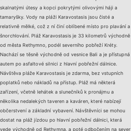
skalnatými útesy a kopci pokrytými olivovými háji a
tamaryšky. Vody na pláži Karavostasis jsou čisté a
relativně mělké, což z ní činí oblíbené místo pro plavání a
šnorchlování. Pláž Karavostasis je 33 kilometrů východně
od města Rethymno, podél severního pobřeží Kréty.
Nachází se těsně východně od vesnice Bali a je přístupná
autem po asfaltové silnici z hlavní pobřežní dálnice.
Návštěva pláže Karavostasis je zdarma, bez vstupních
poplatků nebo nákladů na přístup. Pláž má některá
zařízení, včetně lehátek a slunečníků k pronájmu a
několika nedalekých taveren a kaváren, které nabízejí
občerstvení a základní vybavení. Návštěvníci se mohou
dostat na pláž jízdou po hlavní pobřežní dálnici, která
vede východně od Rethymna, a poté odbočením na sever