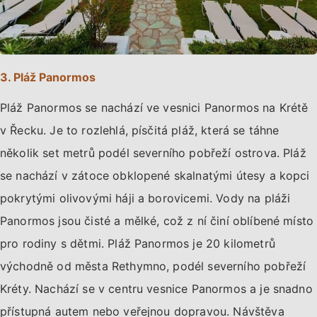
3. Pláž Panormos
Pláž Panormos se nachází ve vesnici Panormos na Krétě
v Řecku. Je to rozlehlá, písčitá pláž, která se táhne
několik set metrů podél severního pobřeží ostrova. Pláž
se nachází v zátoce obklopené skalnatými útesy a kopci
pokrytými olivovými háji a borovicemi. Vody na pláži
Panormos jsou čisté a mělké, což z ní činí oblíbené místo
pro rodiny s dětmi. Pláž Panormos je 20 kilometrů
východně od města Rethymno, podél severního pobřeží
Kréty. Nachází se v centru vesnice Panormos a je snadno
přístupná autem nebo veřejnou dopravou. Návštěva