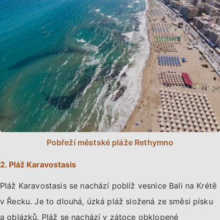
Pobřeží městské pláže Rethymno
2. Pláž Karavostasis
Pláž Karavostasis se nachází poblíž vesnice Bali na Krétě
v Řecku. Je to dlouhá, úzká pláž složená ze směsi písku
a oblázků. Pláž se nachází v zátoce obklopené