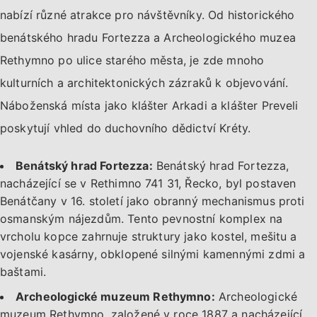
nabízí různé atrakce pro návštěvníky. Od historického
benátského hradu Fortezza a Archeologického muzea
Rethymno po ulice starého města, je zde mnoho
kulturních a architektonických zázraků k objevování.
Náboženská místa jako klášter Arkadi a klášter Preveli
poskytují vhled do duchovního dědictví Kréty.
Benátský hrad Fortezza:
Benátský hrad Fortezza,
nacházející se v Rethimno 741 31, Řecko, byl postaven
Benátčany v 16. století jako obranný mechanismus proti
osmanským nájezdům. Tento pevnostní komplex na
vrcholu kopce zahrnuje struktury jako kostel, mešitu a
vojenské kasárny, obklopené silnými kamennými zdmi a
baštami.
Archeologické muzeum Rethymno:
Archeologické
muzeum Rethymno, založené v roce 1887 a nacházející