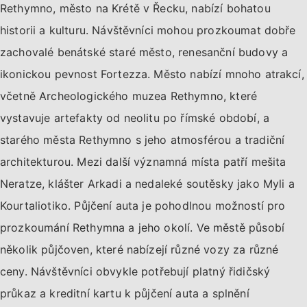
Rethymno, město na Krétě v Řecku, nabízí bohatou
historii a kulturu. Návštěvníci mohou prozkoumat dobře
zachovalé benátské staré město, renesanční budovy a
ikonickou pevnost Fortezza. Město nabízí mnoho atrakcí,
včetně Archeologického muzea Rethymno, které
vystavuje artefakty od neolitu po římské období, a
starého města Rethymno s jeho atmosférou a tradiční
architekturou. Mezi další významná místa patří mešita
Neratze, klášter Arkadi a nedaleké soutěsky jako Myli a
Kourtaliotiko. Půjčení auta je pohodlnou možností pro
prozkoumání Rethymna a jeho okolí. Ve městě působí
několik půjčoven, které nabízejí různé vozy za různé
ceny. Návštěvníci obvykle potřebují platný řidičský
průkaz a kreditní kartu k půjčení auta a splnění