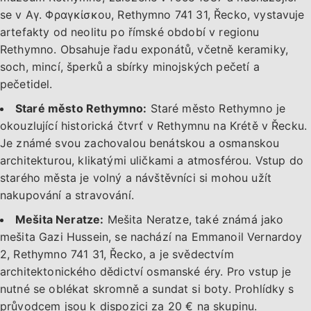
se v Αγ. Φραγκίσκου, Rethymno 741 31, Řecko, vystavuje
artefakty od neolitu po římské období v regionu
Rethymno. Obsahuje řadu exponátů, včetně keramiky,
soch, mincí, šperků a sbírky minojských pečetí a
pečetidel.
Staré město Rethymno:
Staré město Rethymno je
okouzlující historická čtvrť v Rethymnu na Krétě v Řecku.
Je známé svou zachovalou benátskou a osmanskou
architekturou, klikatými uličkami a atmosférou. Vstup do
starého města je volný a návštěvníci si mohou užít
nakupování a stravování.
Mešita Neratze:
Mešita Neratze, také známá jako
mešita Gazi Hussein, se nachází na Emmanoil Vernardoy
2, Rethymno 741 31, Řecko, a je svědectvím
architektonického dědictví osmanské éry. Pro vstup je
nutné se oblékat skromně a sundat si boty. Prohlídky s
průvodcem jsou k dispozici za 20 € na skupinu.