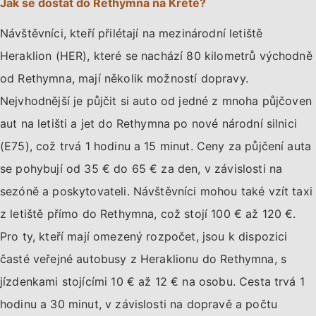
Jak se dostat do Rethymna na Krétě?
Návštěvníci, kteří přilétají na mezinárodní letiště
Heraklion (HER), které se nachází 80 kilometrů východně
od Rethymna, mají několik možností dopravy.
Nejvhodnější je půjčit si auto od jedné z mnoha půjčoven
aut na letišti a jet do Rethymna po nové národní silnici
(E75), což trvá 1 hodinu a 15 minut. Ceny za půjčení auta
se pohybují od 35 € do 65 € za den, v závislosti na
sezóně a poskytovateli. Návštěvníci mohou také vzít taxi
z letiště přímo do Rethymna, což stojí 100 € až 120 €.
Pro ty, kteří mají omezený rozpočet, jsou k dispozici
časté veřejné autobusy z Heraklionu do Rethymna, s
jízdenkami stojícími 10 € až 12 € na osobu. Cesta trvá 1
hodinu a 30 minut, v závislosti na dopravě a počtu