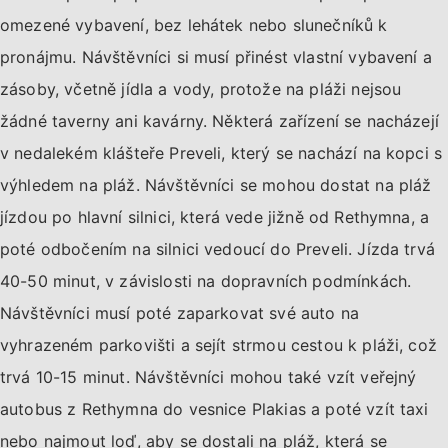
omezené vybavení, bez lehátek nebo slunečníků k
pronájmu. Návštěvníci si musí přinést vlastní vybavení a
zásoby, včetně jídla a vody, protože na pláži nejsou
žádné taverny ani kavárny. Některá zařízení se nacházejí
v nedalekém klášteře Preveli, který se nachází na kopci s
výhledem na pláž. Návštěvníci se mohou dostat na pláž
jízdou po hlavní silnici, která vede jižně od Rethymna, a
poté odbočením na silnici vedoucí do Preveli. Jízda trvá
40-50 minut, v závislosti na dopravních podmínkách.
Návštěvníci musí poté zaparkovat své auto na
vyhrazeném parkovišti a sejít strmou cestou k pláži, což
trvá 10-15 minut. Návštěvníci mohou také vzít veřejný
autobus z Rethymna do vesnice Plakias a poté vzít taxi
nebo najmout loď, aby se dostali na pláž, která se