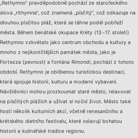
„Rethymno“ pravděpodobně pochází ze starořeckého
slova „rithymna“, což znamená „písčitý“, což odkazuje na
dlouhou písčitou pláž, která se táhne podél pobřeží
města. Během benátské okupace Kréty (13.-17. století)
Rethymno vzkvétalo jako centrum obchodu a kultury a
mnoho z nejikoničtějších památek města, jako je
Fortezza (pevnost) a fontána Rimondi, pochází z tohoto
období. Rethymno je oblíbenou turistickou destinací,
která spojuje historii, kulturu a moderní vybavení.
Návštěvníci mohou prozkoumat staré město, relaxovat
na písčitých plážích a užívat si noční život. Město také
hostí několik kulturních akcí, včetně renesančního a
krétského dietního festivalu, které oslavují bohatou
historii a kulinářské tradice regionu.