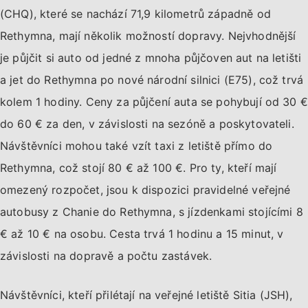
(CHQ), které se nachází 71,9 kilometrů západně od
Rethymna, mají několik možností dopravy. Nejvhodnější
je půjčit si auto od jedné z mnoha půjčoven aut na letišti
a jet do Rethymna po nové národní silnici (E75), což trvá
kolem 1 hodiny. Ceny za půjčení auta se pohybují od 30 €
do 60 € za den, v závislosti na sezóně a poskytovateli.
Návštěvníci mohou také vzít taxi z letiště přímo do
Rethymna, což stojí 80 € až 100 €. Pro ty, kteří mají
omezený rozpočet, jsou k dispozici pravidelné veřejné
autobusy z Chanie do Rethymna, s jízdenkami stojícími 8
€ až 10 € na osobu. Cesta trvá 1 hodinu a 15 minut, v
závislosti na dopravě a počtu zastávek.
Návštěvníci, kteří přilétají na veřejné letiště Sitia (JSH),