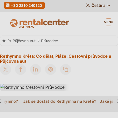
Čeština
+30 2810 240120
MENU
Rental Center Crete
Půjčovna Aut
Průvodce
Rethymno Kréta: Co dělat, Pláže, Cestovní průvodce a
Půjčovna aut
>
Rethymno?
Jak se dostat do Rethymna na Krétě?
Jaké jsou