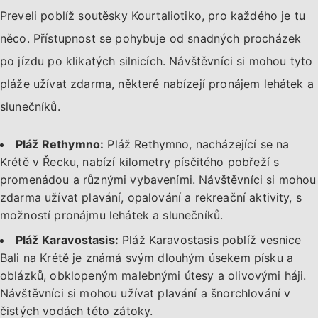
Preveli poblíž soutěsky Kourtaliotiko, pro každého je tu
něco. Přístupnost se pohybuje od snadných procházek
po jízdu po klikatých silnicích. Návštěvníci si mohou tyto
pláže užívat zdarma, některé nabízejí pronájem lehátek a
slunečníků.
Pláž Rethymno:
Pláž Rethymno, nacházející se na
Krétě v Řecku, nabízí kilometry písčitého pobřeží s
promenádou a různými vybaveními. Návštěvníci si mohou
zdarma užívat plavání, opalování a rekreační aktivity, s
možností pronájmu lehátek a slunečníků.
Pláž Karavostasis:
Pláž Karavostasis poblíž vesnice
Bali na Krétě je známá svým dlouhým úsekem písku a
oblázků, obklopeným malebnými útesy a olivovými háji.
Návštěvníci si mohou užívat plavání a šnorchlování v
čistých vodách této zátoky.