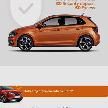
Kolik stojí pronájem auta na Krétě?