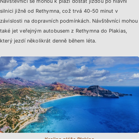
Návštěvníci se mohou k pláži dostat jízdou po hlavní
silnici jižně od Rethymna, což trvá 40-50 minut v
závislosti na dopravních podmínkách. Návštěvníci mohou
také jet veřejným autobusem z Rethymna do Plakias,
který jezdí několikrát denně během léta.