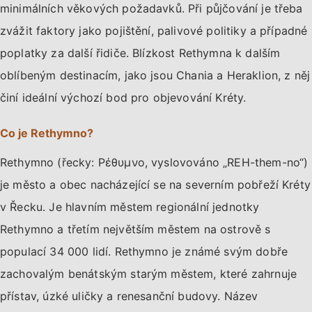
minimálních věkových požadavků. Při půjčování je třeba
zvážit faktory jako pojištění, palivové politiky a případné
poplatky za další řidiče. Blízkost Rethymna k dalším
oblíbeným destinacím, jako jsou Chania a Heraklion, z něj
činí ideální výchozí bod pro objevování Kréty.
Co je Rethymno?
Rethymno (řecky: Ρέθυμνο, vyslovováno „REH-them-no“)
je město a obec nacházející se na severním pobřeží Kréty
v Řecku. Je hlavním městem regionální jednotky
Rethymno a třetím největším městem na ostrově s
populací 34 000 lidí. Rethymno je známé svým dobře
zachovalým benátským starým městem, které zahrnuje
přístav, úzké uličky a renesanční budovy. Název