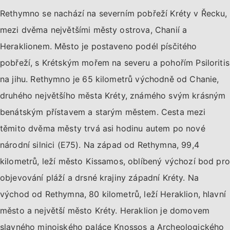
Rethymno se nachází na severním pobřeží Kréty v Řecku,
mezi dvěma největšími městy ostrova, Chanií a
Heraklionem. Město je postaveno podél písčitého
pobřeží, s Krétským mořem na severu a pohořím Psiloritis
na jihu. Rethymno je 65 kilometrů východně od Chanie,
druhého největšího města Kréty, známého svým krásným
benátským přístavem a starým městem. Cesta mezi
těmito dvěma městy trvá asi hodinu autem po nové
národní silnici (E75). Na západ od Rethymna, 99,4
kilometrů, leží město Kissamos, oblíbený výchozí bod pro
objevování pláží a drsné krajiny západní Kréty. Na
východ od Rethymna, 80 kilometrů, leží Heraklion, hlavní
město a největší město Kréty. Heraklion je domovem
slavného minojského paláce Knossos a Archeologického