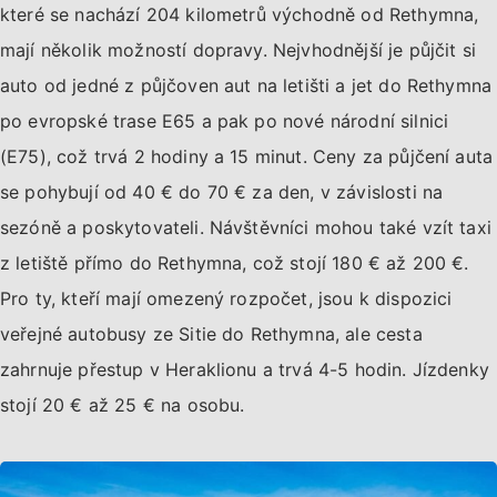
které se nachází 204 kilometrů východně od Rethymna,
mají několik možností dopravy. Nejvhodnější je půjčit si
auto od jedné z půjčoven aut na letišti a jet do Rethymna
po evropské trase E65 a pak po nové národní silnici
(E75), což trvá 2 hodiny a 15 minut. Ceny za půjčení auta
se pohybují od 40 € do 70 € za den, v závislosti na
sezóně a poskytovateli. Návštěvníci mohou také vzít taxi
z letiště přímo do Rethymna, což stojí 180 € až 200 €.
Pro ty, kteří mají omezený rozpočet, jsou k dispozici
veřejné autobusy ze Sitie do Rethymna, ale cesta
zahrnuje přestup v Heraklionu a trvá 4-5 hodin. Jízdenky
stojí 20 € až 25 € na osobu.