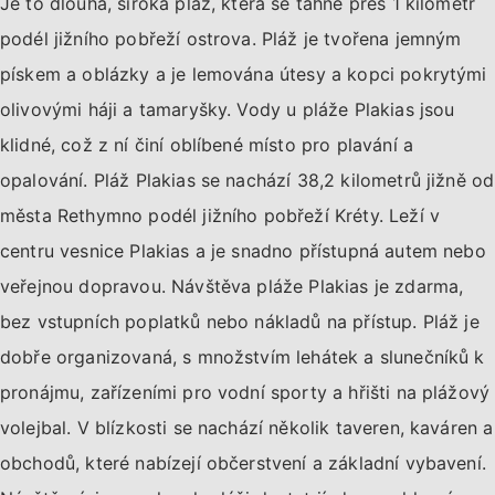
Je to dlouhá, široká pláž, která se táhne přes 1 kilometr
podél jižního pobřeží ostrova. Pláž je tvořena jemným
pískem a oblázky a je lemována útesy a kopci pokrytými
olivovými háji a tamaryšky. Vody u pláže Plakias jsou
klidné, což z ní činí oblíbené místo pro plavání a
opalování. Pláž Plakias se nachází 38,2 kilometrů jižně od
města Rethymno podél jižního pobřeží Kréty. Leží v
centru vesnice Plakias a je snadno přístupná autem nebo
veřejnou dopravou. Návštěva pláže Plakias je zdarma,
bez vstupních poplatků nebo nákladů na přístup. Pláž je
dobře organizovaná, s množstvím lehátek a slunečníků k
pronájmu, zařízeními pro vodní sporty a hřišti na plážový
volejbal. V blízkosti se nachází několik taveren, kaváren a
obchodů, které nabízejí občerstvení a základní vybavení.