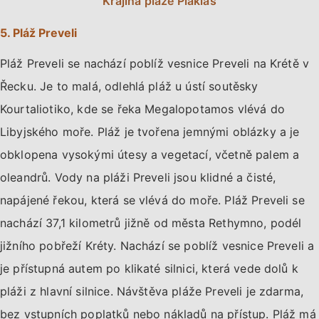
Krajina pláže Plakias
5. Pláž Preveli
Pláž Preveli se nachází poblíž vesnice Preveli na Krétě v
Řecku. Je to malá, odlehlá pláž u ústí soutěsky
Kourtaliotiko, kde se řeka Megalopotamos vlévá do
Libyjského moře. Pláž je tvořena jemnými oblázky a je
obklopena vysokými útesy a vegetací, včetně palem a
oleandrů. Vody na pláži Preveli jsou klidné a čisté,
napájené řekou, která se vlévá do moře. Pláž Preveli se
nachází 37,1 kilometrů jižně od města Rethymno, podél
jižního pobřeží Kréty. Nachází se poblíž vesnice Preveli a
je přístupná autem po klikaté silnici, která vede dolů k
pláži z hlavní silnice. Návštěva pláže Preveli je zdarma,
bez vstupních poplatků nebo nákladů na přístup. Pláž má