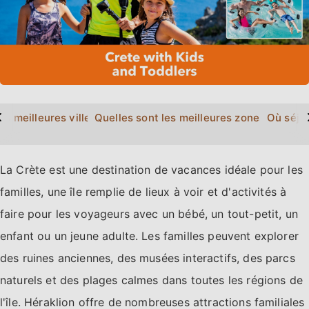
>
es meilleures villes de Crète à visiter avec des enfants?
Quelles sont les meilleures zones pour sé
Où séjou
La Crète est une destination de vacances idéale pour les
familles, une île remplie de lieux à voir et d'activités à
faire pour les voyageurs avec un bébé, un tout-petit, un
enfant ou un jeune adulte. Les familles peuvent explorer
des ruines anciennes, des musées interactifs, des parcs
naturels et des plages calmes dans toutes les régions de
l'île. Héraklion offre de nombreuses attractions familiales