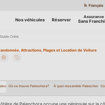
Français
Nos véhicules
Réserver
Sans Franch
Guide Crète
Randonnée, Attractions, Plages et Location de Voiture
Paleochora?
Où se trouve Paleochora?
À quoi ressemble Paleochora sur
Co
 côtière de Paleochora occupe une péninsule sur la c