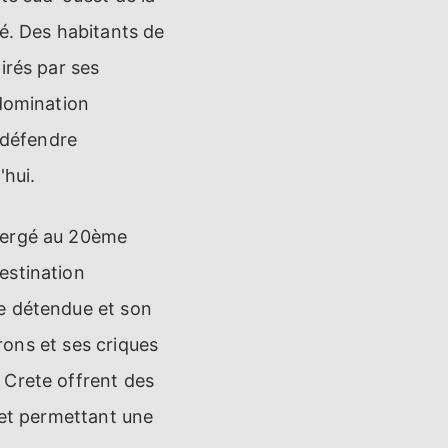
é. Des habitants de
irés par ses
 domination
r défendre
'hui.
émergé au 20ème
estination
ce détendue et son
irons et ses criques
 Crete offrent des
let permettant une