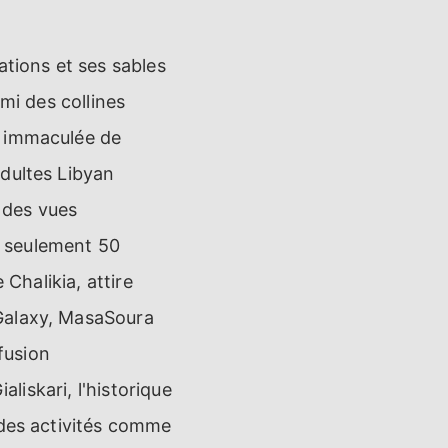
ations et ses sables
mi des collines
e immaculée de
adultes Libyan
 des vues
à seulement 50
 Chalikia, attire
 Galaxy, MasaSoura
 fusion
aliskari, l'historique
 des activités comme