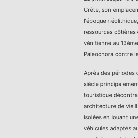
Crète, son emplaceme
l'époque néolithique
ressources côtières 
vénitienne au 13ème 
Paleochora contre le
Après des périodes 
siècle principaleme
touristique décontr
architecture de vieil
isolées en louant u
véhicules adaptés au