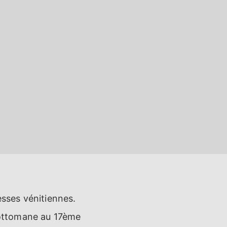
esses vénitiennes.
n ottomane au 17ème