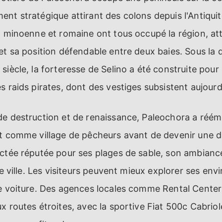
nt stratégique attirant des colons depuis l'Antiquit
, minoenne et romaine ont tous occupé la région, att
et sa position défendable entre deux baies. Sous la
siècle, la forteresse de Selino a été construite pou
s raids pirates, dont des vestiges subsistent aujourd
de destruction et de renaissance, Paleochora a ré
nt comme village de pêcheurs avant de devenir une d
actée réputée pour ses plages de sable, son ambian
le ville. Les visiteurs peuvent mieux explorer ses env
ne voiture. Des agences locales comme Rental Center
x routes étroites, avec la sportive Fiat 500c Cabrio