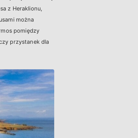
a z Heraklionu,
busami można
normos pomiędzy
czy przystanek dla