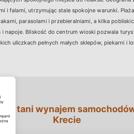
mi i falami, utrzymując stale spokojne warunki. Plaż
kami, parasolami i przebieralniami, a kilka pobliski
a i napoje. Bliskość do centrum wioski pozwala tury
ch uliczkach pełnych małych sklepów, piekarni i lok
i
by
jdź tani wynajem samochodó
mpanii
Krecie
można