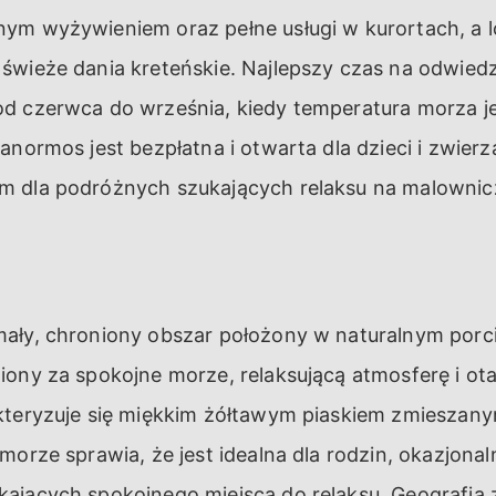
ym wyżywieniem oraz pełne usługi w kurortach, a l
świeże dania kreteńskie. Najlepszy czas na odwiedz
d czerwca do września, kiedy temperatura morza jest
anormos jest bezpłatna i otwarta dla dzieci i zwierzą
m dla podróżnych szukających relaksu na malown
mały, chroniony obszar położony w naturalnym por
iony za spokojne morze, relaksującą atmosferę i ot
kteryzuje się miękkim żółtawym piaskiem zmieszan
morze sprawia, że jest idealna dla rodzin, okazjona
ających spokojnego miejsca do relaksu. Geografia 