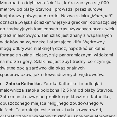
Monopati to idylliczna ścieżka, która zaczyna się 900
metrów od plaży Stavros i prowadzi przez surowe
krajobrazy półwyspu Akrotiri. Nazwa szlaku „
Monopati
”
oznacza „wąską ścieżkę” w języku greckim, odnosząc się
do tradycyjnych kamiennych tras używanych przez wieki
przez miejscowych. Ten szlak jest znany z wspaniałych
widoków na wybrzeże i otaczające klify. Wędrowcy
mogą odkrywać nietkniętą dzicz, napotkać unikalne
formacje skalne i cieszyć się panoramicznymi widokami
na morze i góry. Szlak nie jest zbyt trudny, co czyni go
świetną opcją zarówno dla okazjonalnych
spacerowiczów, jak i doświadczonych wędrowców.
Zatoka Katholiko.
Zatoka Katholiko to odległa i
malownicza zatoka położona 12,5 km od plaży Stavros.
Zatoka nosi nazwę od pobliskiego klasztoru Katholiko,
opuszczonego miejsca religijnego zbudowanego w
klifach. Ta atrakcja jest znana z turkusowych wód,
dramatycznych wapiennych klifów i spokojnej atmosfery.