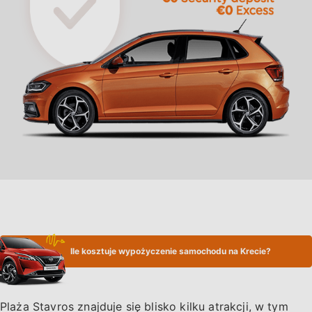
Ile kosztuje wypożyczenie samochodu na Krecie?
Plaża Stavros znajduje się blisko kilku atrakcji, w tym