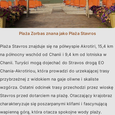
Plaża Zorbas znana jako Plaża Stavros
Plaża Stavros znajduje się na półwyspie Akrotiri, 15,4 km
na północny wschód od Chanii i 9,4 km od lotniska w
Chanii. Turyści mogą dojechać do Stravos drogą EO
Chania-Akrotiriou, która prowadzi do urzekającej trasy
przybrzeżnej z widokiem na gaje oliwne i skaliste
wzgórza. Ostatni odcinek trasy przechodzi przez wioskę
Stavros przed dotarciem na plażę. Otaczający krajobraz
charakteryzuje się poszarpanymi klifami i fascynującą
wapienną górą, która otacza spokojne wody plaży.