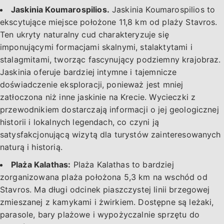
Jaskinia Koumarospilios.
Jaskinia Koumarospilios to
ekscytujące miejsce położone 11,8 km od plaży Stavros.
Ten ukryty naturalny cud charakteryzuje się
imponującymi formacjami skalnymi, stalaktytami i
stalagmitami, tworząc fascynujący podziemny krajobraz.
Jaskinia oferuje bardziej intymne i tajemnicze
doświadczenie eksploracji, ponieważ jest mniej
zatłoczona niż inne jaskinie na Krecie. Wycieczki z
przewodnikiem dostarczają informacji o jej geologicznej
historii i lokalnych legendach, co czyni ją
satysfakcjonującą wizytą dla turystów zainteresowanych
naturą i historią.
Plaża Kalathas:
Plaża Kalathas to bardziej
zorganizowana plaża położona 5,3 km na wschód od
Stavros. Ma długi odcinek piaszczystej linii brzegowej
zmieszanej z kamykami i żwirkiem. Dostępne są leżaki,
parasole, bary plażowe i wypożyczalnie sprzętu do