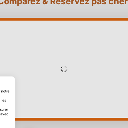
Comparez & Réservez pas cher
 notre
 les
esurer
s avec