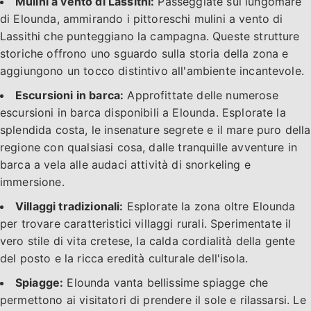
Mulini a vento di Lassithi:
Passeggiate sul lungomare
di Elounda, ammirando i pittoreschi mulini a vento di
Lassithi che punteggiano la campagna. Queste strutture
storiche offrono uno sguardo sulla storia della zona e
aggiungono un tocco distintivo all'ambiente incantevole.
Escursioni in barca:
Approfittate delle numerose
escursioni in barca disponibili a Elounda. Esplorate la
splendida costa, le insenature segrete e il mare puro della
regione con qualsiasi cosa, dalle tranquille avventure in
barca a vela alle audaci attività di snorkeling e
immersione.
Villaggi tradizionali:
Esplorate la zona oltre Elounda
per trovare caratteristici villaggi rurali. Sperimentate il
vero stile di vita cretese, la calda cordialità della gente
del posto e la ricca eredità culturale dell'isola.
Spiagge:
Elounda vanta bellissime spiagge che
permettono ai visitatori di prendere il sole e rilassarsi. Le