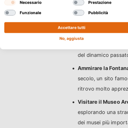
Rendere omaggio al
Necessario
Prestazione
autori più importanti
Funzionale
Pubblicità
successi letterari del
Accettare tutti
Scoprire il Museo St
No, aggiusta
cretese antica fino 
del dinamico passato 
Ammirare la Fontana
secolo, un sito famo
ritrovo molto apprez
Visitare il Museo Ar
esplorando una strao
dei musei più importa