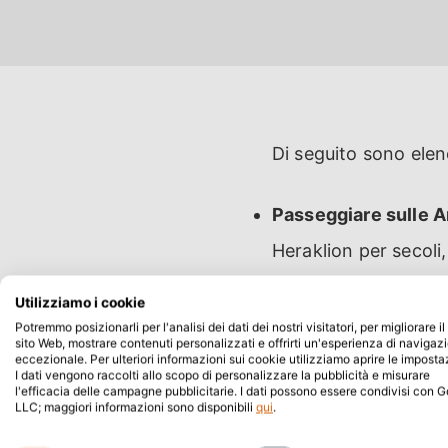
Di seguito sono elen
Passeggiare sulle 
Heraklion per secoli
storico che viste pa
Utilizziamo i cookie
Potremmo posizionarli per l'analisi dei dati dei nostri visitatori, per migliorare il
Fare una gita di un 
sito Web, mostrare contenuti personalizzati e offrirti un'esperienza di navigaz
eccezionale. Per ulteriori informazioni sui cookie utilizziamo aprire le imposta
per le sue spiagge e
I dati vengono raccolti allo scopo di personalizzare la pubblicità e misurare
l'efficacia delle campagne pubblicitarie. I dati possono essere condivisi con 
bellezza naturale.
LLC; maggiori informazioni sono disponibili
qui
.