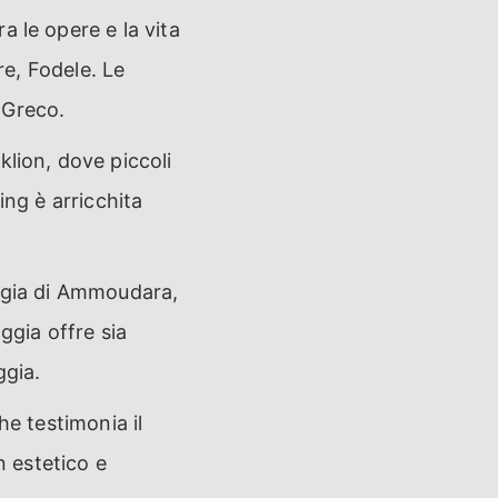
a le opere e la vita
re, Fodele. Le
l Greco.
klion, dove piccoli
ing è arricchita
aggia di Ammoudara,
ggia offre sia
ggia.
he testimonia il
n estetico e