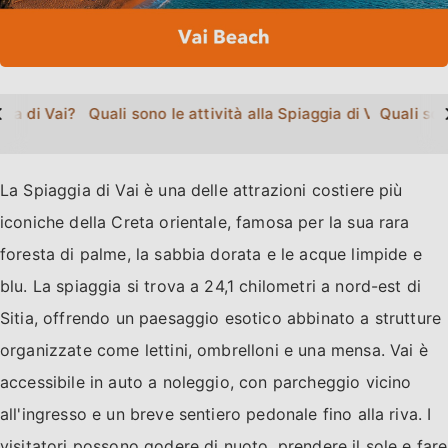
>
gia di Vai?
Quali sono le attività alla Spiaggia di Vai?
Quali son
La Spiaggia di Vai è una delle attrazioni costiere più
iconiche della Creta orientale, famosa per la sua rara
foresta di palme, la sabbia dorata e le acque limpide e
blu. La spiaggia si trova a 24,1 chilometri a nord-est di
Sitia, offrendo un paesaggio esotico abbinato a strutture
organizzate come lettini, ombrelloni e una mensa. Vai è
accessibile in auto a noleggio, con parcheggio vicino
all'ingresso e un breve sentiero pedonale fino alla riva. I
visitatori possono godere di nuoto, prendere il sole e fare