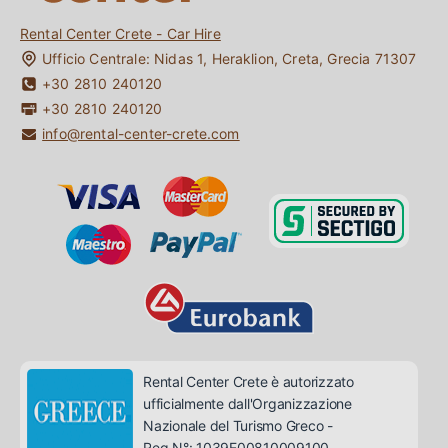
Auto
Blog
Rental Center Crete - Car Hire
Il Momento Migliore dell’anno per
La Mia Prenotazione
Visitare Creta
Ufficio Centrale:
Nidas 1
,
Heraklion
,
Creta
,
Grecia
71307
Attività a Creta: 24 Migliori Cose da Fare a Creta
+30 2810 240120
+30 2810 240120
info@rental-center-crete.com
Rental Center Crete è autorizzato
ufficialmente dall'Organizzazione
Nazionale del Turismo Greco -
Reg.N°: 1039E00810009100