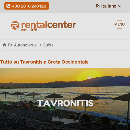
Italiano
+30 2810 240120
MENU
Rental Center Crete
Autonolegio
Guida
Tutto su Tavronitis a Creta Occidentale