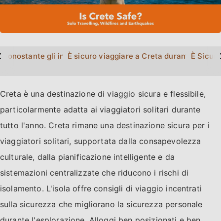
>
 nonostante gli incendi boschivi di luglio 2026?
È sicuro viaggiare a Creta durante la gue
È Sicuro
Creta è una destinazione di viaggio sicura e flessibile,
particolarmente adatta ai viaggiatori solitari durante
tutto l'anno. Creta rimane una destinazione sicura per i
viaggiatori solitari, supportata dalla consapevolezza
culturale, dalla pianificazione intelligente e da
sistemazioni centralizzate che riducono i rischi di
isolamento. L'isola offre consigli di viaggio incentrati
sulla sicurezza che migliorano la sicurezza personale
durante l'esplorazione. Alloggi ben posizionati e ben