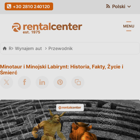
Polski
+30 2810 240120
MENU
Rental Center Crete
Wynajem aut
Przewodnik
Minotaur i Minojski Labirynt: Historia, Fakty, Życie i
Śmierć