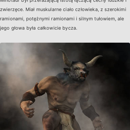
Minotaur był przerażającą istotą łączącą cechy ludzkie i
zwierzęce. Miał muskularne ciało człowieka, z szerokimi
ramionami, potężnymi ramionami i silnym tułowiem, ale
jego głowa była całkowicie bycza.