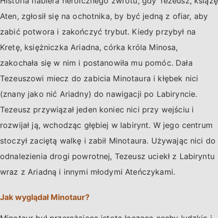
Historia nabiera heroicznego zwrotu, gdy Tezeusz, książę
Aten, zgłosił się na ochotnika, by być jedną z ofiar, aby
zabić potwora i zakończyć trybut. Kiedy przybył na
Kretę, księżniczka Ariadna, córka króla Minosa,
zakochała się w nim i postanowiła mu pomóc. Dała
Tezeuszowi miecz do zabicia Minotaura i kłębek nici
(znany jako nić Ariadny) do nawigacji po Labiryncie.
Tezeusz przywiązał jeden koniec nici przy wejściu i
rozwijał ją, wchodząc głębiej w labirynt. W jego centrum
stoczył zaciętą walkę i zabił Minotaura. Używając nici do
odnalezienia drogi powrotnej, Tezeusz uciekł z Labiryntu
wraz z Ariadną i innymi młodymi Ateńczykami.
Jak wyglądał Minotaur?