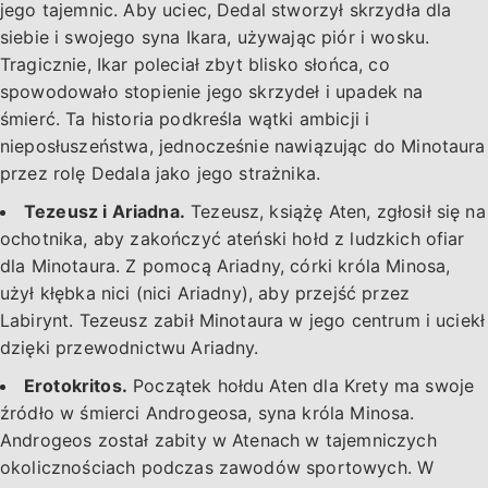
jego tajemnic. Aby uciec, Dedal stworzył skrzydła dla
siebie i swojego syna Ikara, używając piór i wosku.
Tragicznie, Ikar poleciał zbyt blisko słońca, co
spowodowało stopienie jego skrzydeł i upadek na
śmierć. Ta historia podkreśla wątki ambicji i
nieposłuszeństwa, jednocześnie nawiązując do Minotaura
przez rolę Dedala jako jego strażnika.
Tezeusz i Ariadna.
Tezeusz, książę Aten, zgłosił się na
ochotnika, aby zakończyć ateński hołd z ludzkich ofiar
dla Minotaura. Z pomocą Ariadny, córki króla Minosa,
użył kłębka nici (nici Ariadny), aby przejść przez
Labirynt. Tezeusz zabił Minotaura w jego centrum i uciekł
dzięki przewodnictwu Ariadny.
Erotokritos.
Początek hołdu Aten dla Krety ma swoje
źródło w śmierci Androgeosa, syna króla Minosa.
Androgeos został zabity w Atenach w tajemniczych
okolicznościach podczas zawodów sportowych. W