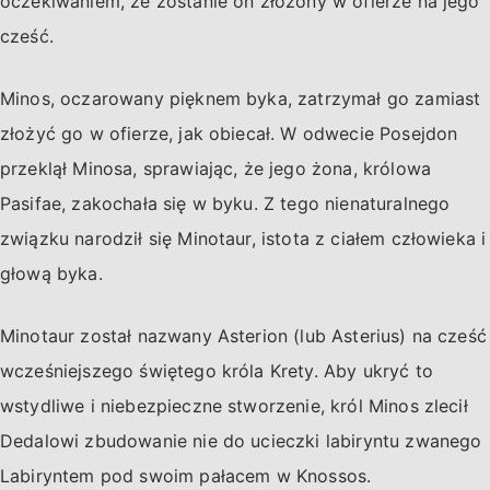
oczekiwaniem, że zostanie on złożony w ofierze na jego
cześć.
Minos, oczarowany pięknem byka, zatrzymał go zamiast
złożyć go w ofierze, jak obiecał. W odwecie Posejdon
przeklął Minosa, sprawiając, że jego żona, królowa
Pasifae, zakochała się w byku. Z tego nienaturalnego
związku narodził się Minotaur, istota z ciałem człowieka i
głową byka.
Minotaur został nazwany Asterion (lub Asterius) na cześć
wcześniejszego świętego króla Krety. Aby ukryć to
wstydliwe i niebezpieczne stworzenie, król Minos zlecił
Dedalowi zbudowanie nie do ucieczki labiryntu zwanego
Labiryntem pod swoim pałacem w Knossos.