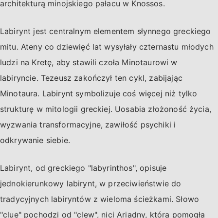
architekturą minojskiego pałacu w Knossos.
Labirynt jest centralnym elementem słynnego greckiego
mitu. Ateny co dziewięć lat wysyłały czternastu młodych
ludzi na Kretę, aby stawili czoła Minotaurowi w
labiryncie. Tezeusz zakończył ten cykl, zabijając
Minotaura. Labirynt symbolizuje coś więcej niż tylko
strukturę w mitologii greckiej. Uosabia złożoność życia,
wyzwania transformacyjne, zawiłość psychiki i
odkrywanie siebie.
Labirynt, od greckiego "labyrinthos", opisuje
jednokierunkowy labirynt, w przeciwieństwie do
tradycyjnych labiryntów z wieloma ścieżkami. Słowo
"clue" pochodzi od "clew", nici Ariadny, która pomogła