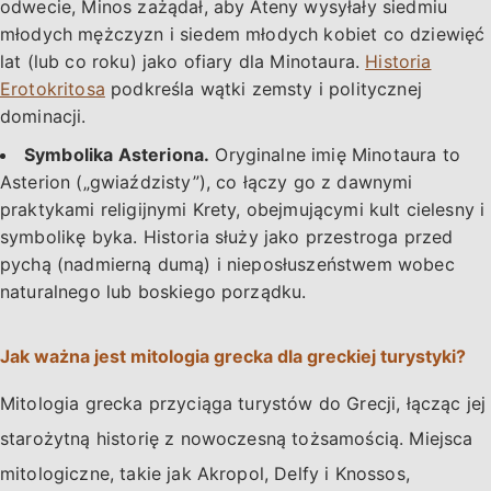
odwecie, Minos zażądał, aby Ateny wysyłały siedmiu
młodych mężczyzn i siedem młodych kobiet co dziewięć
lat (lub co roku) jako ofiary dla Minotaura.
Historia
Erotokritosa
podkreśla wątki zemsty i politycznej
dominacji.
Symbolika Asteriona.
Oryginalne imię Minotaura to
Asterion („gwiaździsty”), co łączy go z dawnymi
praktykami religijnymi Krety, obejmującymi kult cielesny i
symbolikę byka. Historia służy jako przestroga przed
pychą (nadmierną dumą) i nieposłuszeństwem wobec
naturalnego lub boskiego porządku.
Jak ważna jest mitologia grecka dla greckiej turystyki?
Mitologia grecka przyciąga turystów do Grecji, łącząc jej
starożytną historię z nowoczesną tożsamością. Miejsca
mitologiczne, takie jak Akropol, Delfy i Knossos,