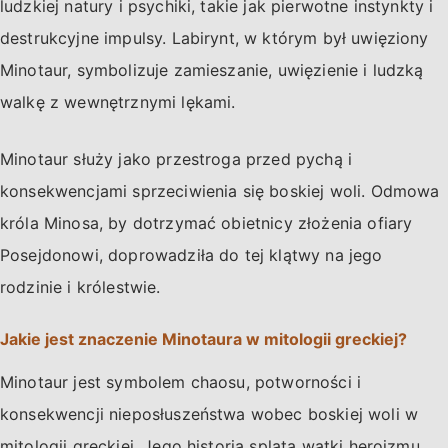
ludzkiej natury i psychiki, takie jak pierwotne instynkty i
destrukcyjne impulsy. Labirynt, w którym był uwięziony
Minotaur, symbolizuje zamieszanie, uwięzienie i ludzką
walkę z wewnętrznymi lękami.
Minotaur służy jako przestroga przed pychą i
konsekwencjami sprzeciwienia się boskiej woli. Odmowa
króla Minosa, by dotrzymać obietnicy złożenia ofiary
Posejdonowi, doprowadziła do tej klątwy na jego
rodzinie i królestwie.
Jakie jest znaczenie Minotaura w mitologii greckiej?
Minotaur jest symbolem chaosu, potworności i
konsekwencji nieposłuszeństwa wobec boskiej woli w
mitologii greckiej. Jego historia splata wątki heroizmu,