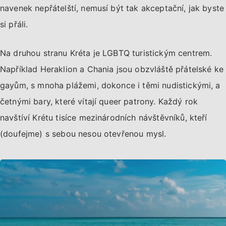
navenek nepřátelští, nemusí být tak akceptační, jak byste
si přáli.
Na druhou stranu Kréta je LGBTQ turistickým centrem.
Například Heraklion a Chania jsou obzvláště přátelské ke
gayům, s mnoha plážemi, dokonce i těmi nudistickými, a
četnými bary, které vítají queer patrony. Každý rok
navštíví Krétu tisíce mezinárodních návštěvníků, kteří
(doufejme) s sebou nesou otevřenou mysl.