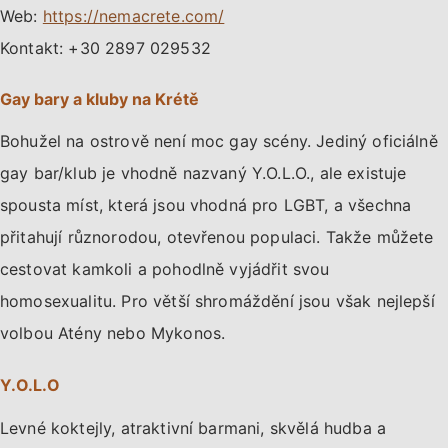
Web:
https://nemacrete.com/
Kontakt: +30 2897 029532
Gay bary a kluby na Krétě
Bohužel na ostrově není moc gay scény. Jediný oficiálně
gay bar/klub je vhodně nazvaný Y.O.L.O., ale existuje
spousta míst, která jsou vhodná pro LGBT, a všechna
přitahují různorodou, otevřenou populaci. Takže můžete
cestovat kamkoli a pohodlně vyjádřit svou
homosexualitu. Pro větší shromáždění jsou však nejlepší
volbou Atény nebo Mykonos.
Y.O.L.O
Levné koktejly, atraktivní barmani, skvělá hudba a