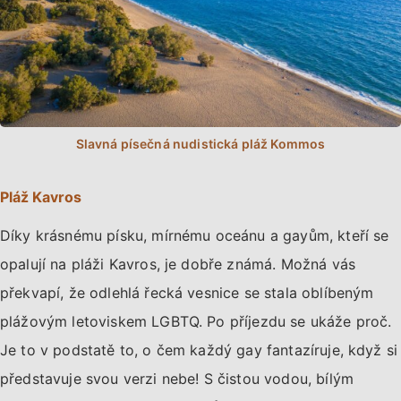
Pláž Kavros
Díky krásnému písku, mírnému oceánu a gayům, kteří se
opalují na pláži Kavros, je dobře známá. Možná vás
překvapí, že odlehlá řecká vesnice se stala oblíbeným
plážovým letoviskem LGBTQ. Po příjezdu se ukáže proč.
Je to v podstatě to, o čem každý gay fantazíruje, když si
představuje svou verzi nebe! S čistou vodou, bílým