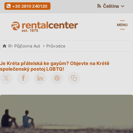
Čeština
+30 2810 240120
MENU
Rental Center Crete
Půjčovna Aut
Průvodce
Je Kréta přátelská ke gayům? Objevte na Krétě
společenský postoj LGBTQ!