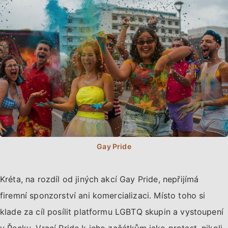
Kréta, na rozdíl od jiných akcí Gay Pride, nepřijímá
firemní sponzorství ani komercializaci. Místo toho si
klade za cíl posílit platformu LGBTQ skupin a vystoupení
v Řecku. Vrací Pride k jeho začátkům jako protest, nikoli