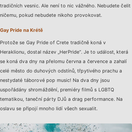
tradičních vesnic. Ale není to nic vážného. Nebudete čelit
ničemu, pokud nebudete nikoho provokovat.
Gay Pride na Krétě
Protože se Gay Pride of Crete tradičně koná v
Heraklionu, dostal název „HerPride“. Je to událost, která
se koná dva dny na přelomu června a července a zahalí
celé město do duhových odstínů, třpytivého prachu a
nestydaté táborové pop music! Na dva dny jsou
uspořádány shromáždění, premiéry filmů s LGBTQ
tematikou, taneční párty DJů a drag performance. Na
oslavu se připojí mnoho lidí všech sexualit.