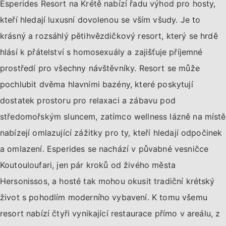
Esperides Resort na Krétě nabízí řadu výhod pro hosty,
kteří hledají luxusní dovolenou se vším všudy. Je to
krásný a rozsáhlý pětihvězdičkový resort, který se hrdě
hlásí k přátelství s homosexuály a zajišťuje příjemné
prostředí pro všechny návštěvníky. Resort se může
pochlubit dvěma hlavními bazény, které poskytují
dostatek prostoru pro relaxaci a zábavu pod
středomořským sluncem, zatímco wellness lázně na místě
nabízejí omlazující zážitky pro ty, kteří hledají odpočinek
a omlazení. Esperides se nachází v půvabné vesničce
Koutouloufari, jen pár kroků od živého města
Hersonissos, a hosté tak mohou okusit tradiční krétský
život s pohodlím moderního vybavení. K tomu všemu
resort nabízí čtyři vynikající restaurace přímo v areálu, z