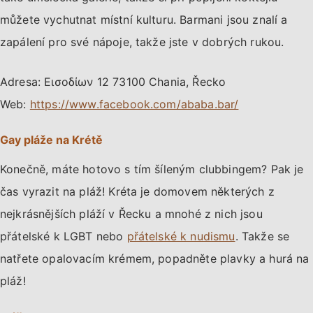
můžete vychutnat místní kulturu. Barmani jsou znalí a
zapálení pro své nápoje, takže jste v dobrých rukou.
Adresa: Εισοδίων 12 73100 Chania, Řecko
Web:
https://www.facebook.com/ababa.bar/
Gay pláže na Krétě
Konečně, máte hotovo s tím šíleným clubbingem? Pak je
čas vyrazit na pláž! Kréta je domovem některých z
nejkrásnějších pláží v Řecku a mnohé z nich jsou
přátelské k LGBT nebo
přátelské k nudismu
. Takže se
natřete opalovacím krémem, popadněte plavky a hurá na
pláž!