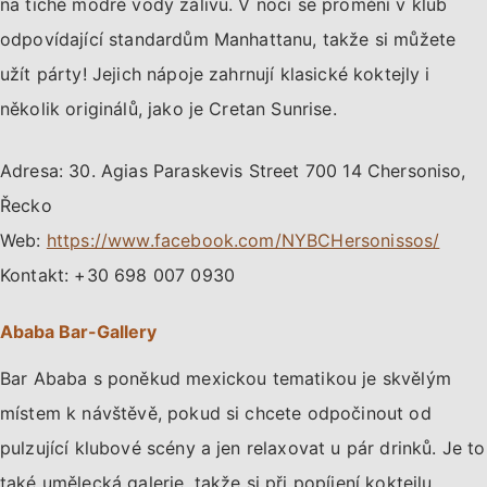
na tiché modré vody zálivu. V noci se promění v klub
odpovídající standardům Manhattanu, takže si můžete
užít párty! Jejich nápoje zahrnují klasické koktejly i
několik originálů, jako je Cretan Sunrise.
Adresa: 30. Agias Paraskevis Street 700 14 Chersoniso,
Řecko
Web:
https://www.facebook.com/NYBCHersonissos/
Kontakt: +30 698 007 0930
Ababa Bar-Gallery
Bar Ababa s poněkud mexickou tematikou je skvělým
místem k návštěvě, pokud si chcete odpočinout od
pulzující klubové scény a jen relaxovat u pár drinků. Je to
také umělecká galerie, takže si při popíjení koktejlu