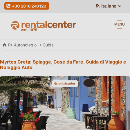
Italiano
+30 2810 240120
MENU
Rental Center Crete
Autonolegio
Guida
Myrtos Creta: Spiagge, Cose da Fare, Guida di Viaggio e
Noleggio Auto